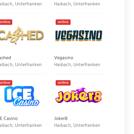
aibach, Unterfranken
Haibach, Unterfranken
online
online
ashed
Vegasino
aibach, Unterfranken
Haibach, Unterfranken
online
online
CE Casino
Joker8
aibach, Unterfranken
Haibach, Unterfranken