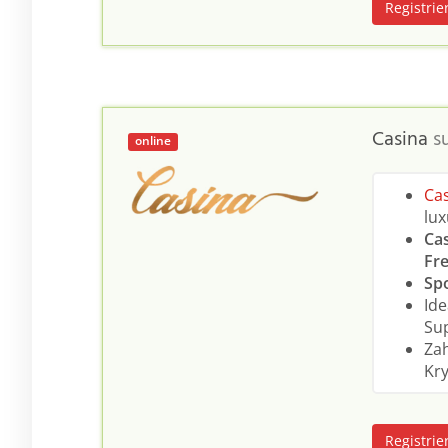
Registri
Casina
s
online
Ca
lu
Ca
Fre
Sp
Ide
Su
Zah
Kr
Registri