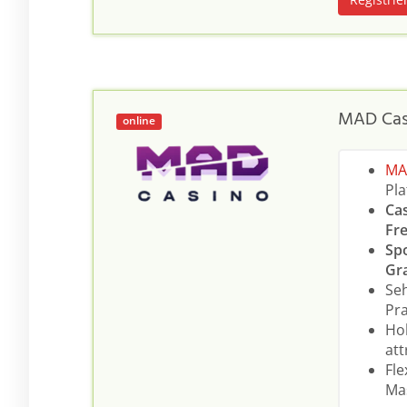
MAD Cas
online
MA
Pla
Ca
Fre
Sp
Gr
Se
Pr
Hoh
att
Fle
Ma