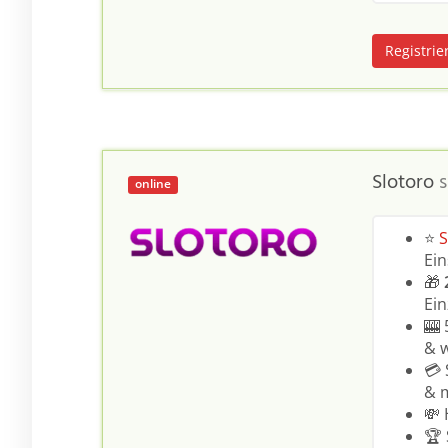
Registri
Slotoro
s
online
⭐
S
Ei
🎁
Ei
🎰 
& 
💳 
& 
💸 
🏆 