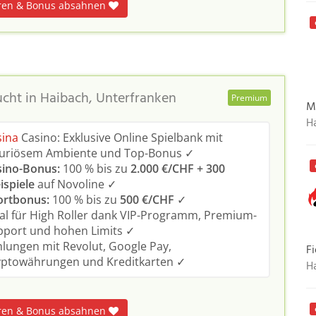
eren & Bonus absahnen
ucht in
Haibach, Unterfranken
Premium
M
H
sina
Casino: Exklusive Online Spielbank mit
xuriösem Ambiente und Top-Bonus ✓
sino-Bonus:
100 % bis zu
2.000 €/CHF + 300
ispiele
auf Novoline ✓
ortbonus:
100 % bis zu
500 €/CHF
✓
al für High Roller dank VIP-Programm, Premium-
pport und hohen Limits ✓
lungen mit Revolut, Google Pay,
Fi
yptowährungen und Kreditkarten ✓
H
eren & Bonus absahnen