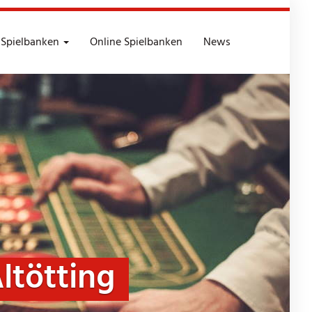
Spielbanken
Online Spielbanken
News
ltötting