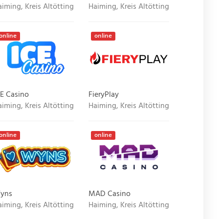
iming, Kreis Altötting
Haiming, Kreis Altötting
online
online
CE Casino
FieryPlay
iming, Kreis Altötting
Haiming, Kreis Altötting
online
online
yns
MAD Casino
iming, Kreis Altötting
Haiming, Kreis Altötting