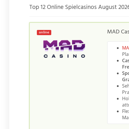
Top 12 Online Spielcasinos August 202
MAD Cas
online
MA
Pla
Ca
Fre
Sp
Gr
Se
Pr
Hoh
att
Fle
Ma