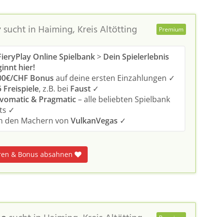
y
sucht in
Haiming, Kreis Altötting
Premium
FieryPlay Online Spielbank
>
Dein Spielerlebnis
innt hier!
00€/CHF Bonus
auf deine ersten Einzahlungen ✓
 Freispiele
, z.B. bei
Faust
✓
vomatic & Pragmatic
– alle beliebten Spielbank
ts ✓
n den Machern von
VulkanVegas
✓
eren & Bonus absahnen