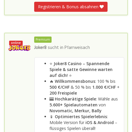
Registrieren & Bonus absahnen
Premium
online
Joker8
sucht in
Pfarrweisach
⭐
Joker8 Casino – Spannende
Spiele & satte Gewinne warten
auf dich!
⭐
🔥
Willkommensbonus
: 100 % bis
500 €/CHF
& 50 % bis
1.000 €/CHF
+
200 Freispiele
🎰
Hochkarätige Spiele
: Wähle aus
5.600+ Spielautomaten
von
Novomatic, Merkur, Bally
📱
Optimiertes Spielerlebnis
:
Mobile Version für
iOS & Android
–
flüssiges Spielen überall!