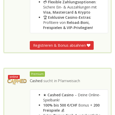
💳
Flexible Zahlungsoptionen
:
Sichere Ein- & Auszahlungen mit
Visa, Mastercard & Krypto
🏆
Exklusive Casino-Extras
:
Profitiere von
Reload-Boni,
Freispielen & VIP-Privilegien!
Registrieren & Bonus absahnen
Premium
online
Cashed
sucht in
Pfarrweisach
★
Cashed Casino
– Deine Online-
Spielbank!
100% bis 500 €/CHF
Bonus +
200
Freispiele
💰