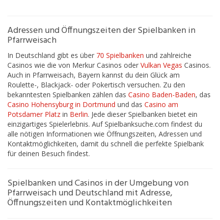
Adressen und Öffnungszeiten der Spielbanken in
Pfarrweisach
In Deutschland gibt es über
70 Spielbanken
und zahlreiche
Casinos wie die von Merkur Casinos oder
Vulkan Vegas
Casinos.
Auch in Pfarrweisach, Bayern kannst du dein Glück am
Roulette-, Blackjack- oder Pokertisch versuchen. Zu den
bekanntesten Spielbanken zählen das
Casino Baden-Baden
, das
Casino Hohensyburg in Dortmund
und das
Casino am
Potsdamer Platz
in
Berlin
. Jede dieser Spielbanken bietet ein
einzigartiges Spielerlebnis. Auf Spielbanksuche.com findest du
alle nötigen Informationen wie Öffnungszeiten, Adressen und
Kontaktmöglichkeiten, damit du schnell die perfekte Spielbank
für deinen Besuch findest.
Spielbanken und Casinos in der Umgebung von
Pfarrweisach und Deutschland mit Adresse,
Öffnungszeiten und Kontaktmöglichkeiten