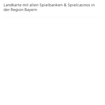
Landkarte mit allen Spielbanken & Spielcasinos in
der Region Bayern