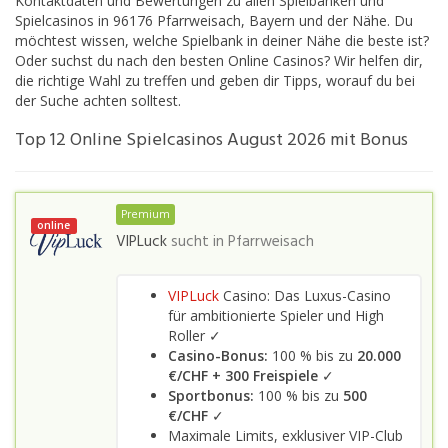
Kontaktdaten und Bewertungen zu allen Spielbanken und
Spielcasinos in 96176 Pfarrweisach, Bayern und der Nähe. Du
möchtest wissen, welche Spielbank in deiner Nähe die beste ist?
Oder suchst du nach den besten Online Casinos? Wir helfen dir,
die richtige Wahl zu treffen und geben dir Tipps, worauf du bei
der Suche achten solltest.
Top 12 Online Spielcasinos August 2026 mit Bonus
Premium
online
VIPLuck
sucht in
Pfarrweisach
VIPLuck
Casino: Das Luxus-Casino
für ambitionierte Spieler und High
Roller ✓
Casino-Bonus:
100 % bis zu
20.000
€/CHF + 300 Freispiele
✓
Sportbonus:
100 % bis zu
500
€/CHF
✓
Maximale Limits, exklusiver VIP-Club