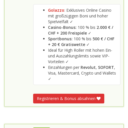
Golazzo
: Exklusives Online Casino
mit großzügigen Boni und hoher
Spielvielfalt ✓
Casino-Bonus:
100 % bis
2.000 € /
CHF + 200 Freispiele
✓
Sportbonus:
100 % bis
500 € / CHF
+ 20 € Gratiswette
✓
Ideal für High Roller mit hohen Ein-
und Auszahlungslimits sowie VIP-
Vorteilen ✓
Einzahlungen per
Revolut
,
SOFORT
,
Visa, Mastercard, Crypto und Wallets
✓
Registrieren & Bonus absahnen