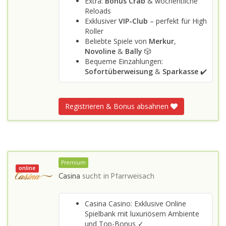
Extra:
Bonus Crab
& wöchentliche
Reloads
Exklusiver
VIP-Club
– perfekt für High
Roller
Beliebte Spiele von
Merkur
,
Novoline
&
Bally
🎲
Bequeme Einzahlungen:
Sofortüberweisung
&
Sparkasse
✔️
Registrieren & Bonus absahnen
Premium
online
Casina
sucht in
Pfarrweisach
Casina Casino: Exklusive Online
Spielbank mit luxuriösem Ambiente
und Top-Bonus ✓