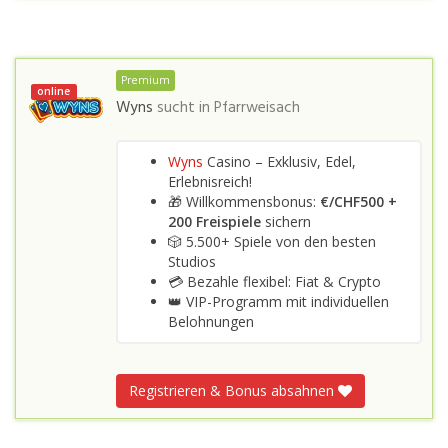
Premium
online
Wyns
sucht in
Pfarrweisach
Wyns
Casino – Exklusiv, Edel,
Erlebnisreich!
🎁 Willkommensbonus:
€/CHF500 +
200 Freispiele
sichern
🎲 5.500+ Spiele von den besten
Studios
💳 Bezahle flexibel: Fiat & Crypto
👑 VIP-Programm mit individuellen
Belohnungen
Registrieren & Bonus absahnen