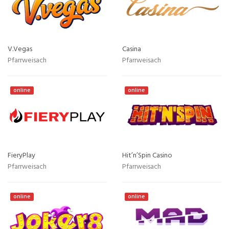
V.Vegas
Casina
Pfarrweisach
Pfarrweisach
online
online
FieryPlay
Hit’n’Spin Casino
Pfarrweisach
Pfarrweisach
online
online