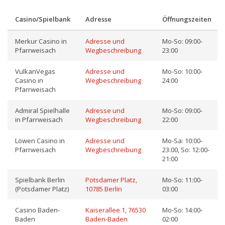
Casino/Spielbank
Adresse
Öffnungszeiten
Merkur Casino in
Adresse und
Mo-So: 09:00-
Pfarrweisach
Wegbeschreibung
23:00
VulkanVegas
Adresse und
Mo-So: 10:00-
Casino in
Wegbeschreibung
24:00
Pfarrweisach
Admiral Spielhalle
Adresse und
Mo-So: 09:00-
in Pfarrweisach
Wegbeschreibung
22:00
Löwen Casino in
Adresse und
Mo-Sa: 10:00-
Pfarrweisach
Wegbeschreibung
23:00, So: 12:00-
21:00
Spielbank Berlin
Potsdamer Platz,
Mo-So: 11:00-
(Potsdamer Platz)
10785 Berlin
03:00
Casino Baden-
Kaiserallee 1, 76530
Mo-So: 14:00-
Baden
Baden-Baden
02:00