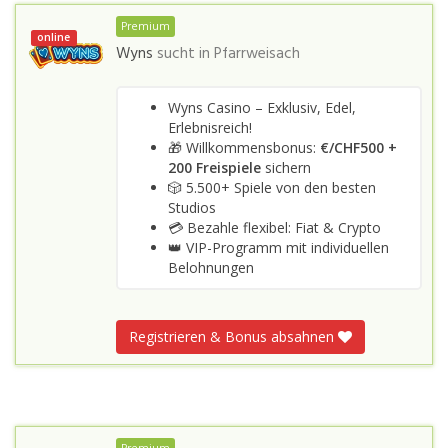
Premium
online
Wyns
sucht in
Pfarrweisach
Wyns Casino – Exklusiv, Edel,
Erlebnisreich!
🎁 Willkommensbonus:
€/CHF500 +
200 Freispiele
sichern
🎲 5.500+ Spiele von den besten
Studios
💳 Bezahle flexibel: Fiat & Crypto
👑 VIP-Programm mit individuellen
Belohnungen
Registrieren & Bonus absahnen