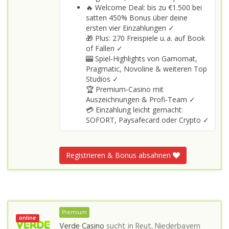
🔥 Welcome Deal: bis zu €1.500 bei
satten 450% Bonus über deine
ersten vier Einzahlungen ✓
🎁 Plus: 270 Freispiele u. a. auf Book
of Fallen ✓
🎰 Spiel‑Highlights von Gamomat,
Pragmatic, Novoline & weiteren Top
Studios ✓
🏆 Premium‑Casino mit
Auszeichnungen & Profi‑Team ✓
💳 Einzahlung leicht gemacht:
SOFORT, Paysafecard oder Crypto ✓
Registrieren & Bonus absahnen
Premium
online
Verde Casino
sucht in
Reut, Niederbayern