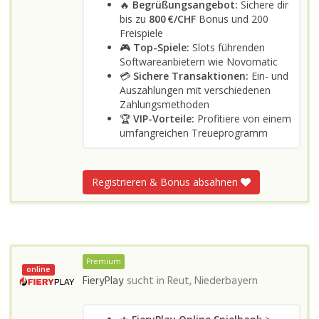
🔥
Begrüßungsangebot:
Sichere dir
bis zu
800 €/CHF
Bonus und 200
Freispiele
🎮
Top-Spiele:
Slots führenden
Softwareanbietern wie Novomatic
💳
Sichere Transaktionen:
Ein- und
Auszahlungen mit verschiedenen
Zahlungsmethoden
🏆
VIP-Vorteile:
Profitiere von einem
umfangreichen Treueprogramm
Registrieren & Bonus absahnen
Premium
online
FieryPlay
sucht in
Reut, Niederbayern