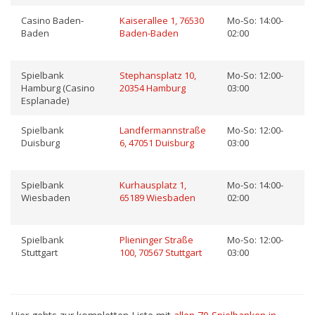
Casino Baden-
Kaiserallee 1, 76530
Mo-So: 14:00-
Baden
Baden-Baden
02:00
Spielbank
Stephansplatz 10,
Mo-So: 12:00-
Hamburg (Casino
20354 Hamburg
03:00
Esplanade)
Spielbank
Landfermannstraße
Mo-So: 12:00-
Duisburg
6, 47051 Duisburg
03:00
Spielbank
Kurhausplatz 1,
Mo-So: 14:00-
Wiesbaden
65189 Wiesbaden
02:00
Spielbank
Plieninger Straße
Mo-So: 12:00-
Stuttgart
100, 70567 Stuttgart
03:00