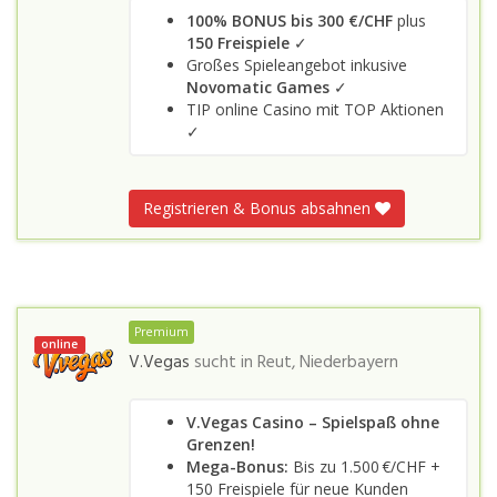
100% BONUS bis 300 €/CHF
plus
150 Freispiele
✓
Großes Spieleangebot inkusive
Novomatic Games
✓
TIP online Casino mit TOP Aktionen
✓
Registrieren & Bonus absahnen
Premium
online
V.Vegas
sucht in
Reut, Niederbayern
V.Vegas Casino – Spielspaß ohne
Grenzen!
Mega-Bonus:
Bis zu 1.500 €/CHF +
150 Freispiele für neue Kunden