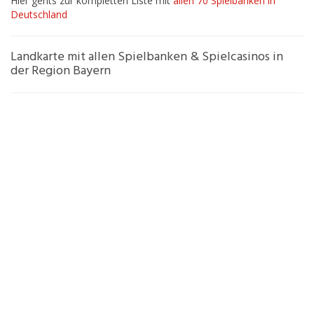
Hier gehts zur kompletten Liste mit
allen 70 Spielbanken in
Deutschland
Landkarte mit allen Spielbanken & Spielcasinos in
der Region Bayern