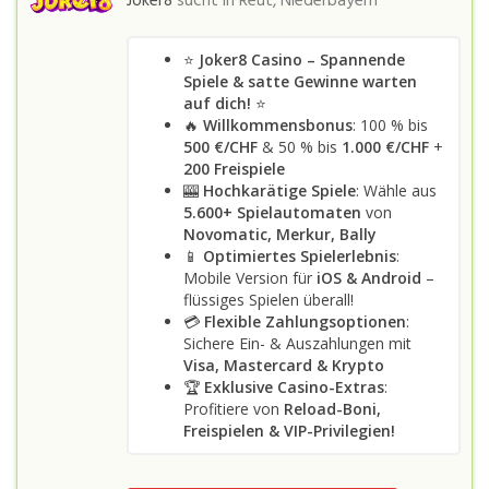
Joker8
sucht in
Reut, Niederbayern
⭐
Joker8 Casino – Spannende
Spiele & satte Gewinne warten
auf dich!
⭐
🔥
Willkommensbonus
: 100 % bis
500 €/CHF
& 50 % bis
1.000 €/CHF
+
200 Freispiele
🎰
Hochkarätige Spiele
: Wähle aus
5.600+ Spielautomaten
von
Novomatic, Merkur, Bally
📱
Optimiertes Spielerlebnis
:
Mobile Version für
iOS & Android
–
flüssiges Spielen überall!
💳
Flexible Zahlungsoptionen
:
Sichere Ein- & Auszahlungen mit
Visa, Mastercard & Krypto
🏆
Exklusive Casino-Extras
:
Profitiere von
Reload-Boni,
Freispielen & VIP-Privilegien!