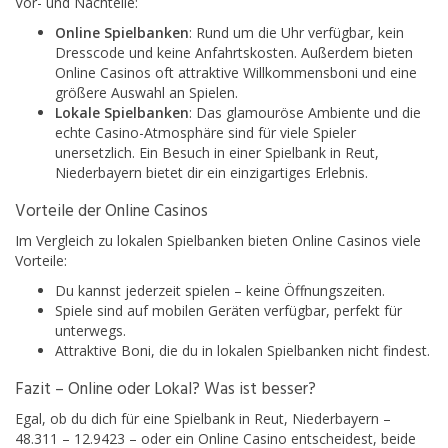
Vor- und Nachteile:
Online Spielbanken
: Rund um die Uhr verfügbar, kein
Dresscode und keine Anfahrtskosten. Außerdem bieten
Online Casinos oft attraktive Willkommensboni und eine
größere Auswahl an Spielen.
Lokale Spielbanken
: Das glamouröse Ambiente und die
echte Casino-Atmosphäre sind für viele Spieler
unersetzlich. Ein Besuch in einer Spielbank in Reut,
Niederbayern bietet dir ein einzigartiges Erlebnis.
Vorteile der Online Casinos
Im Vergleich zu lokalen Spielbanken bieten Online Casinos viele
Vorteile:
Du kannst jederzeit spielen – keine Öffnungszeiten.
Spiele sind auf mobilen Geräten verfügbar, perfekt für
unterwegs.
Attraktive Boni, die du in lokalen Spielbanken nicht findest.
Fazit – Online oder Lokal? Was ist besser?
Egal, ob du dich für eine Spielbank in Reut, Niederbayern –
48.311 – 12.9423 – oder ein Online Casino entscheidest, beide