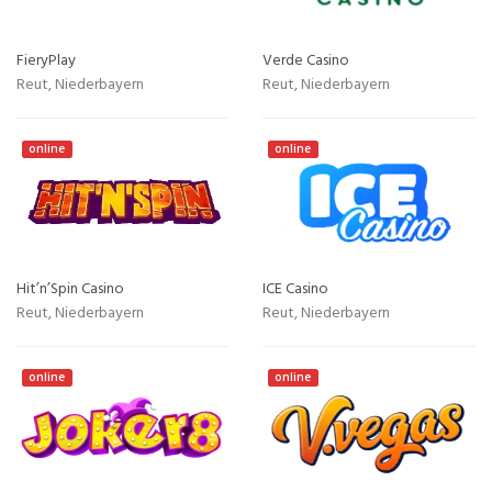
FieryPlay
Verde Casino
Reut, Niederbayern
Reut, Niederbayern
online
online
Hit’n’Spin Casino
ICE Casino
Reut, Niederbayern
Reut, Niederbayern
online
online