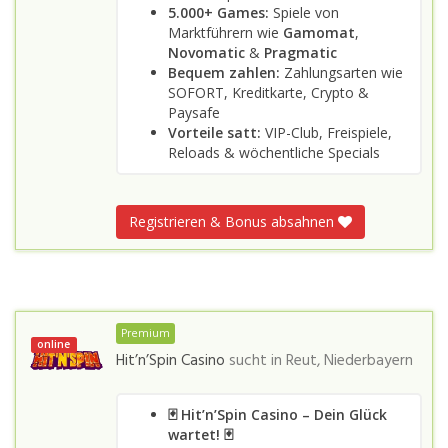
5.000+ Games:
Spiele von
Marktführern wie
Gamomat
,
Novomatic
&
Pragmatic
Bequem zahlen:
Zahlungsarten wie
SOFORT, Kreditkarte, Crypto &
Paysafe
Vorteile satt:
VIP-Club, Freispiele,
Reloads & wöchentliche Specials
Registrieren & Bonus absahnen
Premium
online
Hit’n’Spin Casino
sucht in
Reut, Niederbayern
🃏 Hit’n’Spin Casino – Dein Glück
wartet! 🃏