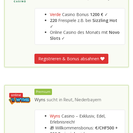
Verde
Casino Bonus
1200 €
✓
220
Freispiele z.B. bei
Sizzling Hot
✓
Online Casino des Monats mit
Novo
Slots
✓
Registrieren & Bonus absahnen
Premium
online
Wyns
sucht in
Reut, Niederbayern
Wyns
Casino – Exklusiv, Edel,
Erlebnisreich!
🎁 Willkommensbonus:
€/CHF500 +