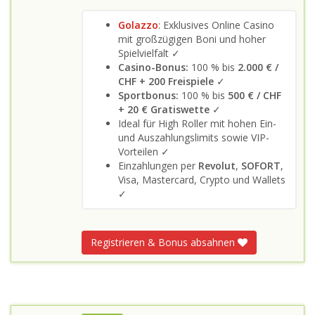
Golazzo
: Exklusives Online Casino
mit großzügigen Boni und hoher
Spielvielfalt ✓
Casino-Bonus:
100 % bis
2.000 € /
CHF + 200 Freispiele
✓
Sportbonus:
100 % bis
500 € / CHF
+ 20 € Gratiswette
✓
Ideal für High Roller mit hohen Ein-
und Auszahlungslimits sowie VIP-
Vorteilen ✓
Einzahlungen per
Revolut
,
SOFORT
,
Visa, Mastercard, Crypto und Wallets
✓
Registrieren & Bonus absahnen