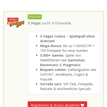
Premium
online
V.Vegas
sucht in
Eichwalde
V.Vegas Casino – Spielspaß ohne
Grenzen!
Mega-Bonus:
Bis zu 1.500 €/CHF +
150 Freispiele für neue Kunden
5.000+ Games:
Spiele von
Marktführern wie
Gamomat
,
Novomatic
&
Pragmatic
Bequem zahlen:
Zahlungsarten wie
SOFORT, Kreditkarte, Crypto &
Paysafe
Vorteile satt:
VIP-Club, Freispiele,
Reloads & wöchentliche Specials
Registrieren & Bonus absahnen