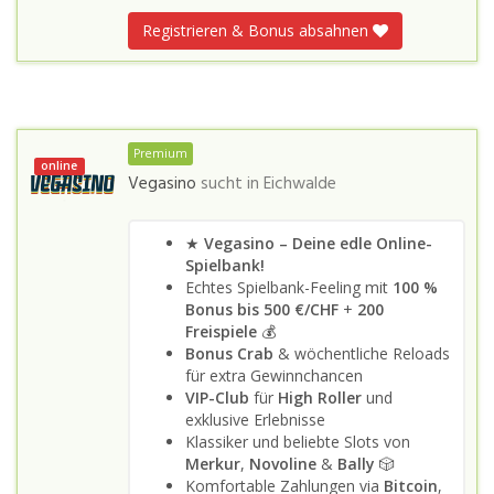
Registrieren & Bonus absahnen
Premium
online
Vegasino
sucht in
Eichwalde
★
Vegasino – Deine edle Online-
Spielbank!
Echtes Spielbank-Feeling mit
100 %
Bonus bis 500 €/CHF
+
200
Freispiele
💰
Bonus Crab
& wöchentliche Reloads
für extra Gewinnchancen
VIP-Club
für
High Roller
und
exklusive Erlebnisse
Klassiker und beliebte Slots von
Merkur
,
Novoline
&
Bally
🎲
Komfortable Zahlungen via
Bitcoin
,