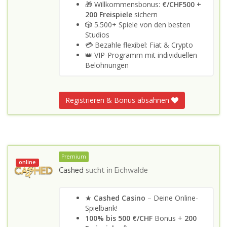
🎁 Willkommensbonus:
€/CHF500 +
200 Freispiele
sichern
🎲 5.500+ Spiele von den besten
Studios
💳 Bezahle flexibel: Fiat & Crypto
👑 VIP-Programm mit individuellen
Belohnungen
Registrieren & Bonus absahnen
Premium
online
Cashed
sucht in
Eichwalde
★
Cashed Casino
– Deine Online-
Spielbank!
100% bis 500 €/CHF
Bonus +
200