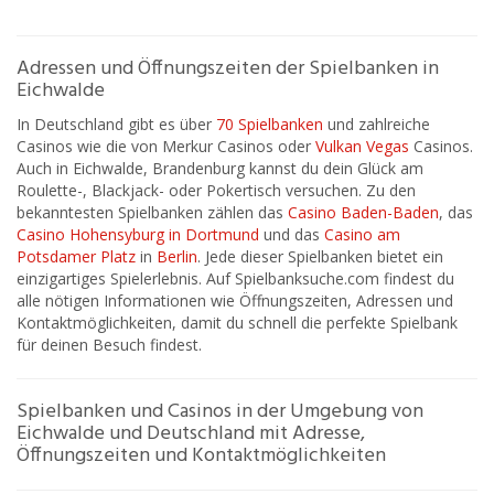
Adressen und Öffnungszeiten der Spielbanken in
Eichwalde
In Deutschland gibt es über
70 Spielbanken
und zahlreiche
Casinos wie die von Merkur Casinos oder
Vulkan Vegas
Casinos.
Auch in Eichwalde, Brandenburg kannst du dein Glück am
Roulette-, Blackjack- oder Pokertisch versuchen. Zu den
bekanntesten Spielbanken zählen das
Casino Baden-Baden
, das
Casino Hohensyburg in Dortmund
und das
Casino am
Potsdamer Platz
in
Berlin
. Jede dieser Spielbanken bietet ein
einzigartiges Spielerlebnis. Auf Spielbanksuche.com findest du
alle nötigen Informationen wie Öffnungszeiten, Adressen und
Kontaktmöglichkeiten, damit du schnell die perfekte Spielbank
für deinen Besuch findest.
Spielbanken und Casinos in der Umgebung von
Eichwalde und Deutschland mit Adresse,
Öffnungszeiten und Kontaktmöglichkeiten