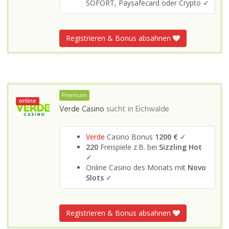
SOFORT, Paysafecard oder Crypto ✓
Registrieren & Bonus absahnen
Premium
online
Verde Casino
sucht in
Eichwalde
Verde
Casino Bonus
1200 €
✓
220
Freispiele z.B. bei
Sizzling Hot
✓
Online Casino des Monats mit
Novo
Slots
✓
Registrieren & Bonus absahnen