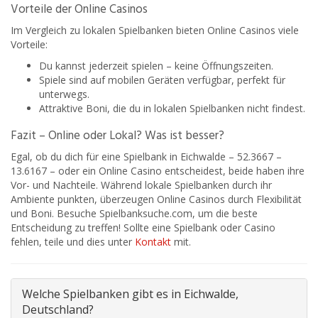
Vorteile der Online Casinos
Im Vergleich zu lokalen Spielbanken bieten Online Casinos viele
Vorteile:
Du kannst jederzeit spielen – keine Öffnungszeiten.
Spiele sind auf mobilen Geräten verfügbar, perfekt für
unterwegs.
Attraktive Boni, die du in lokalen Spielbanken nicht findest.
Fazit – Online oder Lokal? Was ist besser?
Egal, ob du dich für eine Spielbank in Eichwalde – 52.3667 –
13.6167 – oder ein Online Casino entscheidest, beide haben ihre
Vor- und Nachteile. Während lokale Spielbanken durch ihr
Ambiente punkten, überzeugen Online Casinos durch Flexibilität
und Boni. Besuche Spielbanksuche.com, um die beste
Entscheidung zu treffen! Sollte eine Spielbank oder Casino
fehlen, teile und dies unter
Kontakt
mit.
Welche Spielbanken gibt es in Eichwalde,
Deutschland?