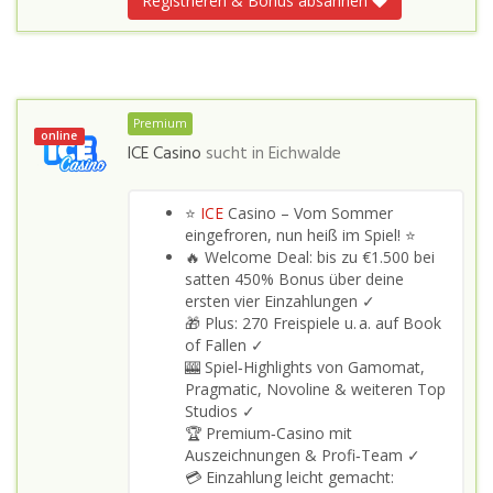
Registrieren & Bonus absahnen
Premium
online
ICE Casino
sucht in
Eichwalde
⭐
ICE
Casino – Vom Sommer
eingefroren, nun heiß im Spiel! ⭐
🔥 Welcome Deal: bis zu €1.500 bei
satten 450% Bonus über deine
ersten vier Einzahlungen ✓
🎁 Plus: 270 Freispiele u. a. auf Book
of Fallen ✓
🎰 Spiel‑Highlights von Gamomat,
Pragmatic, Novoline & weiteren Top
Studios ✓
🏆 Premium‑Casino mit
Auszeichnungen & Profi‑Team ✓
💳 Einzahlung leicht gemacht: