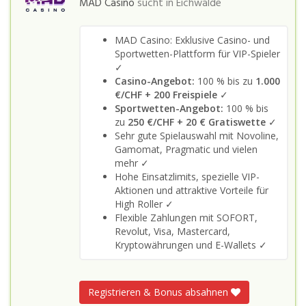
MAD Casino
sucht in
Eichwalde
MAD Casino: Exklusive Casino- und
Sportwetten-Plattform für VIP-Spieler
✓
Casino-Angebot:
100 % bis zu
1.000
€/CHF + 200 Freispiele
✓
Sportwetten-Angebot:
100 % bis
zu
250 €/CHF + 20 € Gratiswette
✓
Sehr gute Spielauswahl mit Novoline,
Gamomat, Pragmatic und vielen
mehr ✓
Hohe Einsatzlimits, spezielle VIP-
Aktionen und attraktive Vorteile für
High Roller ✓
Flexible Zahlungen mit SOFORT,
Revolut, Visa, Mastercard,
Kryptowährungen und E-Wallets ✓
Registrieren & Bonus absahnen