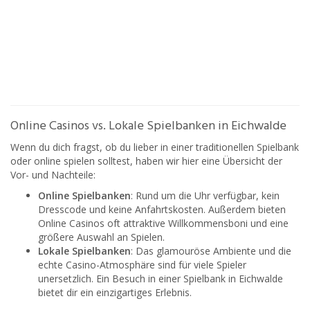
Online Casinos vs. Lokale Spielbanken in Eichwalde
Wenn du dich fragst, ob du lieber in einer traditionellen Spielbank
oder online spielen solltest, haben wir hier eine Übersicht der
Vor- und Nachteile:
Online Spielbanken
: Rund um die Uhr verfügbar, kein
Dresscode und keine Anfahrtskosten. Außerdem bieten
Online Casinos oft attraktive Willkommensboni und eine
größere Auswahl an Spielen.
Lokale Spielbanken
: Das glamouröse Ambiente und die
echte Casino-Atmosphäre sind für viele Spieler
unersetzlich. Ein Besuch in einer Spielbank in Eichwalde
bietet dir ein einzigartiges Erlebnis.