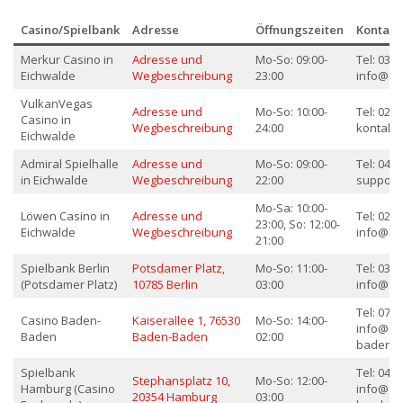
Casino/Spielbank
Adresse
Öffnungszeiten
Kontakt
Merkur Casino in
Adresse und
Mo-So: 09:00-
Tel: 030
Eichwalde
Wegbeschreibung
23:00
info@me
VulkanVegas
Adresse und
Mo-So: 10:00-
Tel: 021
Casino in
Wegbeschreibung
24:00
kontakt
Eichwalde
Admiral Spielhalle
Adresse und
Mo-So: 09:00-
Tel: 040
in Eichwalde
Wegbeschreibung
22:00
support
Mo-Sa: 10:00-
Löwen Casino in
Adresse und
Tel: 022
23:00, So: 12:00-
Eichwalde
Wegbeschreibung
info@lo
21:00
Spielbank Berlin
Potsdamer Platz,
Mo-So: 11:00-
Tel: 030-
(Potsdamer Platz)
10785 Berlin
03:00
info@spi
Tel: 0722
Casino Baden-
Kaiserallee 1, 76530
Mo-So: 14:00-
info@ca
Baden
Baden-Baden
02:00
baden.d
Spielbank
Tel: 040-
Stephansplatz 10,
Mo-So: 12:00-
Hamburg (Casino
info@sp
20354 Hamburg
03:00