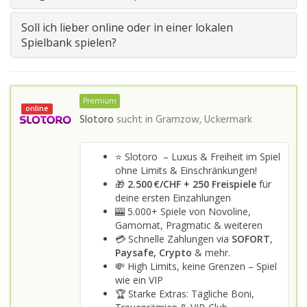
Soll ich lieber online oder in einer lokalen
Spielbank spielen?
Premium
online
Slotoro
sucht in
Gramzow, Uckermark
⭐ Slotoro – Luxus & Freiheit im Spiel
ohne Limits & Einschränkungen!
🎁
2.500 €/CHF + 250 Freispiele
für
deine ersten Einzahlungen
🎰 5.000+ Spiele von Novoline,
Gamomat, Pragmatic & weiteren
💳 Schnelle Zahlungen via
SOFORT
,
Paysafe, Crypto
& mehr.
💸 High Limits, keine Grenzen – Spiel
wie ein VIP
🏆 Starke Extras: Tägliche Boni,