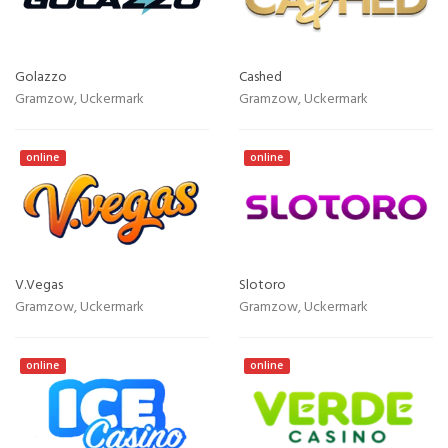
Golazzo
Cashed
Gramzow, Uckermark
Gramzow, Uckermark
online
online
V.Vegas
Slotoro
Gramzow, Uckermark
Gramzow, Uckermark
online
online