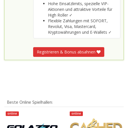
Hohe Einsatzlimits, spezielle VIP-
Aktionen und attraktive Vorteile für
High Roller ✓
Flexible Zahlungen mit SOFORT,
Revolut, Visa, Mastercard,
Kryptowährungen und E-Wallets ✓
Registrieren & Bonus absahnen
Beste Online Spielhallen:
online
online