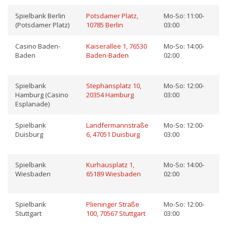
Spielbank Berlin
Potsdamer Platz,
Mo-So: 11:00-
(Potsdamer Platz)
10785 Berlin
03:00
Casino Baden-
Kaiserallee 1, 76530
Mo-So: 14:00-
Baden
Baden-Baden
02:00
Spielbank
Stephansplatz 10,
Mo-So: 12:00-
Hamburg (Casino
20354 Hamburg
03:00
Esplanade)
Spielbank
Landfermannstraße
Mo-So: 12:00-
Duisburg
6, 47051 Duisburg
03:00
Spielbank
Kurhausplatz 1,
Mo-So: 14:00-
Wiesbaden
65189 Wiesbaden
02:00
Spielbank
Plieninger Straße
Mo-So: 12:00-
Stuttgart
100, 70567 Stuttgart
03:00