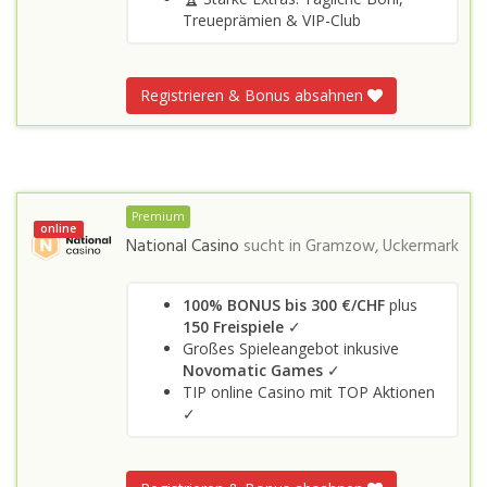
Treueprämien & VIP-Club
Registrieren & Bonus absahnen
Premium
online
National Casino
sucht in
Gramzow, Uckermark
100% BONUS bis 300 €/CHF
plus
150 Freispiele
✓
Großes Spieleangebot inkusive
Novomatic Games
✓
TIP online Casino mit TOP Aktionen
✓