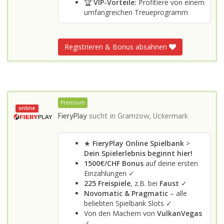
🏆
VIP-Vorteile:
Profitiere von einem
umfangreichen Treueprogramm
Registrieren & Bonus absahnen
Premium
online
FieryPlay
sucht in
Gramzow, Uckermark
★
FieryPlay Online Spielbank
>
Dein Spielerlebnis beginnt hier!
1500€/CHF Bonus
auf deine ersten
Einzahlungen ✓
225 Freispiele
, z.B. bei
Faust
✓
Novomatic & Pragmatic
– alle
beliebten Spielbank Slots ✓
Von den Machern von
VulkanVegas
✓