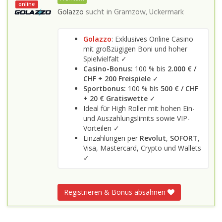
online
Golazzo
sucht in
Gramzow, Uckermark
Golazzo
: Exklusives Online Casino
mit großzügigen Boni und hoher
Spielvielfalt ✓
Casino-Bonus:
100 % bis
2.000 € /
CHF + 200 Freispiele
✓
Sportbonus:
100 % bis
500 € / CHF
+ 20 € Gratiswette
✓
Ideal für High Roller mit hohen Ein-
und Auszahlungslimits sowie VIP-
Vorteilen ✓
Einzahlungen per
Revolut
,
SOFORT
,
Visa, Mastercard, Crypto und Wallets
✓
Registrieren & Bonus absahnen