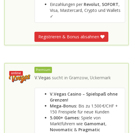
Einzahlungen per
Revolut
,
SOFORT
,
Visa, Mastercard, Crypto und Wallets
✓
Registrieren & Bonus absahnen
Premium
online
V.Vegas
sucht in
Gramzow, Uckermark
V.Vegas Casino – Spielspaß ohne
Grenzen!
Mega-Bonus:
Bis zu 1.500 €/CHF +
150 Freispiele für neue Kunden
5.000+ Games:
Spiele von
Marktführern wie
Gamomat
,
Novomatic
&
Pragmatic