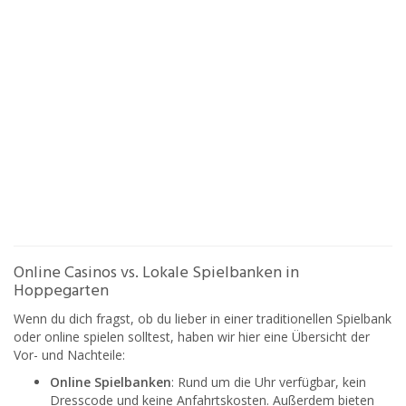
Online Casinos vs. Lokale Spielbanken in
Hoppegarten
Wenn du dich fragst, ob du lieber in einer traditionellen Spielbank
oder online spielen solltest, haben wir hier eine Übersicht der
Vor- und Nachteile:
Online Spielbanken
: Rund um die Uhr verfügbar, kein
Dresscode und keine Anfahrtskosten. Außerdem bieten