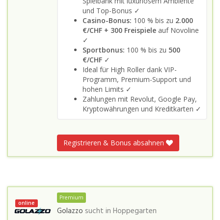
Spielbank mit luxuriösem Ambiente
und Top-Bonus ✓
Casino-Bonus:
100 % bis zu
2.000
€/CHF + 300 Freispiele
auf Novoline
✓
Sportbonus:
100 % bis zu
500
€/CHF
✓
Ideal für High Roller dank VIP-
Programm, Premium-Support und
hohen Limits ✓
Zahlungen mit Revolut, Google Pay,
Kryptowährungen und Kreditkarten ✓
Registrieren & Bonus absahnen
Premium
online
Golazzo
sucht in
Hoppegarten