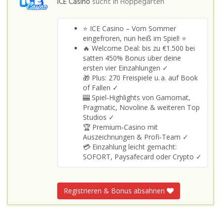
ICE Casino
sucht in
Hoppegarten
⭐ ICE Casino – Vom Sommer
eingefroren, nun heiß im Spiel! ⭐
🔥 Welcome Deal: bis zu €1.500 bei
satten 450% Bonus über deine
ersten vier Einzahlungen ✓
🎁 Plus: 270 Freispiele u. a. auf Book
of Fallen ✓
🎰 Spiel‑Highlights von Gamomat,
Pragmatic, Novoline & weiteren Top
Studios ✓
🏆 Premium‑Casino mit
Auszeichnungen & Profi‑Team ✓
💳 Einzahlung leicht gemacht:
SOFORT, Paysafecard oder Crypto ✓
Registrieren & Bonus absahnen