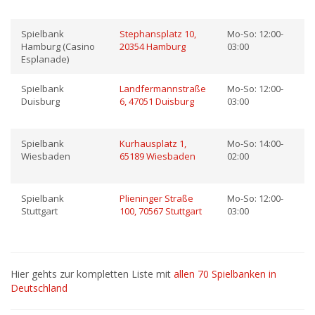
Spielbank
Stephansplatz 10,
Mo-So: 12:00-
Hamburg (Casino
20354 Hamburg
03:00
Esplanade)
Spielbank
Landfermannstraße
Mo-So: 12:00-
Duisburg
6, 47051 Duisburg
03:00
Spielbank
Kurhausplatz 1,
Mo-So: 14:00-
Wiesbaden
65189 Wiesbaden
02:00
Spielbank
Plieninger Straße
Mo-So: 12:00-
Stuttgart
100, 70567 Stuttgart
03:00
Hier gehts zur kompletten Liste mit
allen 70 Spielbanken in
Deutschland