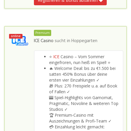
Registrieren & Bonus absahnen
Premium
online
ICE Casino
sucht in
Hoppegarten
⭐
ICE
Casino – Vom Sommer
eingefroren, nun heiß im Spiel! ⭐
🔥 Welcome Deal: bis zu €1.500 bei
satten 450% Bonus über deine
ersten vier Einzahlungen ✓
🎁 Plus: 270 Freispiele u. a. auf Book
of Fallen ✓
🎰 Spiel‑Highlights von Gamomat,
Pragmatic, Novoline & weiteren Top
Studios ✓
🏆 Premium‑Casino mit
Auszeichnungen & Profi‑Team ✓
💳 Einzahlung leicht gemacht: