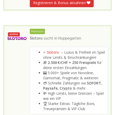
Registrieren & Bonus absahnen
Premium
online
Slotoro
sucht in
Hoppegarten
⭐
Slotoro
– Luxus & Freiheit im Spiel
ohne Limits & Einschränkungen!
🎁
2.500 €/CHF + 250 Freispiele
für
deine ersten Einzahlungen
🎰 5.000+ Spiele von Novoline,
Gamomat, Pragmatic & weiteren
💳 Schnelle Zahlungen via
SOFORT
,
Paysafe, Crypto
& mehr.
💸 High Limits, keine Grenzen – Spiel
wie ein VIP
🏆 Starke Extras: Tägliche Boni,
Treueprämien & VIP-Club