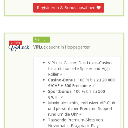
Registrieren & Bonus absahnen
Premium
online
VIPLuck
sucht in
Hoppegarten
VIPLuck Casino: Das Luxus-Casino
für ambitionierte Spieler und High
Roller ✓
Casino-Bonus:
100 % bis zu
20.000
€/CHF + 300 Freispiele
✓
Sportbonus:
100 % bis zu
500
€/CHF
✓
Maximale Limits, exklusiver VIP-Club
und persönlicher Premium-Support
rund um die Uhr ✓
Tausende Premium-Slots von
Novomatic, Pragmatic Play,