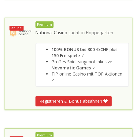
Premium
online
National Casino
sucht in
Hoppegarten
100% BONUS bis 300 €/CHF
plus
150 Freispiele
✓
Großes Spieleangebot inkusive
Novomatic Games
✓
TIP online Casino mit TOP Aktionen
✓
Registrieren & Bonus absahnen
Premium