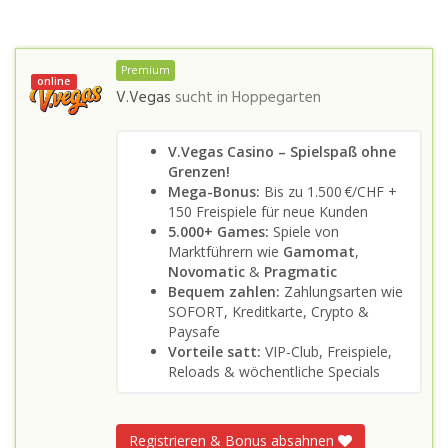
Premium
online
V.Vegas
sucht in
Hoppegarten
V.Vegas Casino – Spielspaß ohne
Grenzen!
Mega-Bonus:
Bis zu 1.500 €/CHF +
150 Freispiele für neue Kunden
5.000+ Games:
Spiele von
Marktführern wie
Gamomat
,
Novomatic
&
Pragmatic
Bequem zahlen:
Zahlungsarten wie
SOFORT, Kreditkarte, Crypto &
Paysafe
Vorteile satt:
VIP-Club, Freispiele,
Reloads & wöchentliche Specials
Registrieren & Bonus absahnen