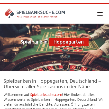
Skip
to
main
Toggl
content
navig
Spielbank in
Hoppegarten
Spielbanken in Hoppegarten, Deutschland –
Übersicht aller Spielcasinos in der Nähe
Willkommen auf
Spielbanksuche.com
! Hier findest du alles
Wissenswerte zu Spielbanken in Hoppegarten, Deutschland. Wir
bieten dir ausführliche Berichte, Adressen, Öffnungszeiten,