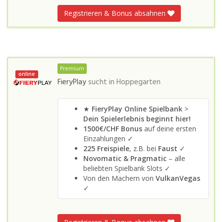
Registrieren & Bonus absahnen
Premium
online
FieryPlay
sucht in
Hoppegarten
★
FieryPlay Online Spielbank
>
Dein Spielerlebnis beginnt hier!
1500€/CHF Bonus
auf deine ersten
Einzahlungen ✓
225 Freispiele
, z.B. bei
Faust
✓
Novomatic & Pragmatic
– alle
beliebten Spielbank Slots ✓
Von den Machern von
VulkanVegas
✓