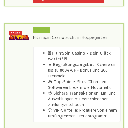
Premium
online
Hit’n’Spin Casino
sucht in
Hoppegarten
🃏 Hit’n’Spin Casino – Dein Glück
wartet! 🃏
🔥
Begrüßungsangebot:
Sichere dir
bis zu
800 €/CHF
Bonus und 200
Freispiele
🎮
Top-Spiele:
Slots führenden
Softwareanbietern wie Novomatic
💳
Sichere Transaktionen:
Ein- und
Auszahlungen mit verschiedenen
Zahlungsmethoden
🏆
VIP-Vorteile:
Profitiere von einem
umfangreichen Treueprogramm