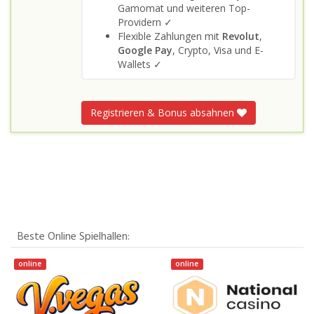
Gamomat und weiteren Top-
Providern ✓
Flexible Zahlungen mit
Revolut
,
Google Pay
, Crypto, Visa und E-
Wallets ✓
Registrieren & Bonus absahnen
Beste Online Spielhallen:
online
online