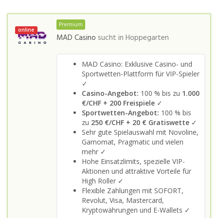
Premium
online
MAD Casino
sucht in
Hoppegarten
MAD Casino: Exklusive Casino- und
Sportwetten-Plattform für VIP-Spieler
✓
Casino-Angebot:
100 % bis zu
1.000
€/CHF + 200 Freispiele
✓
Sportwetten-Angebot:
100 % bis
zu
250 €/CHF + 20 € Gratiswette
✓
Sehr gute Spielauswahl mit Novoline,
Gamomat, Pragmatic und vielen
mehr ✓
Hohe Einsatzlimits, spezielle VIP-
Aktionen und attraktive Vorteile für
High Roller ✓
Flexible Zahlungen mit SOFORT,
Revolut, Visa, Mastercard,
Kryptowährungen und E-Wallets ✓