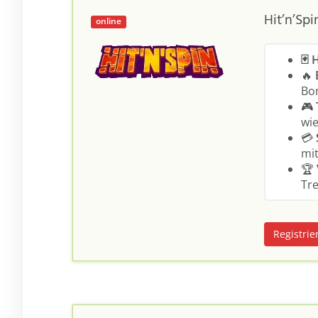
Hit’n’Spi
online
🃏 
🔥
Bon
🎮
wi
💳
mi
🏆
Tr
Registri