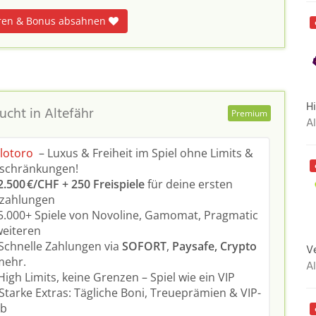
eren & Bonus absahnen
Hi
ucht in
Altefähr
Premium
Al
lotoro
– Luxus & Freiheit im Spiel ohne Limits &
nschränkungen!
2.500 €/CHF + 250 Freispiele
für deine ersten
nzahlungen
5.000+ Spiele von Novoline, Gamomat, Pragmatic
weiteren
Schnelle Zahlungen via
SOFORT
,
Paysafe, Crypto
V
mehr.
Al
High Limits, keine Grenzen – Spiel wie ein VIP
Starke Extras: Tägliche Boni, Treueprämien & VIP-
ub