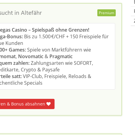
sucht in
Altefähr
Premium
egas Casino – Spielspaß ohne Grenzen!
ga-Bonus:
Bis zu 1.500 €/CHF + 150 Freispiele für
ue Kunden
000+ Games:
Spiele von Marktführern wie
momat
,
Novomatic
&
Pragmatic
quem zahlen:
Zahlungsarten wie SOFORT,
ditkarte, Crypto & Paysafe
teile satt:
VIP-Club, Freispiele, Reloads &
hentliche Specials
eren & Bonus absahnen