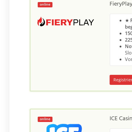
FieryPla
online
★
beg
15
225
No
Slo
Vo
Registri
ICE Casi
online