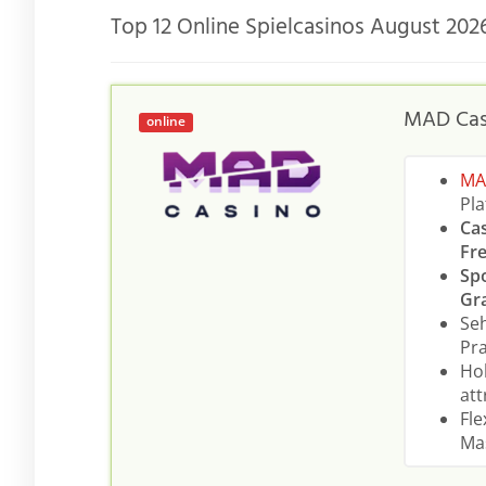
Top 12 Online Spielcasinos August 202
MAD Cas
online
MA
Pla
Ca
Fre
Sp
Gr
Se
Pr
Hoh
att
Fle
Ma