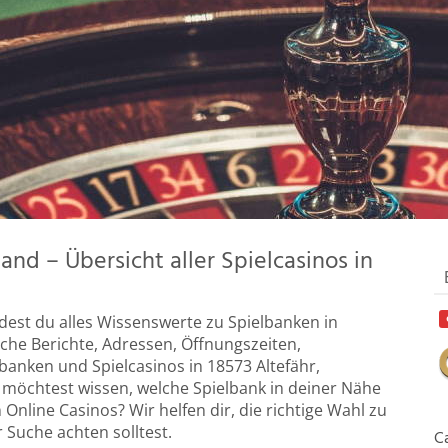
and – Übersicht aller Spielcasinos in
indest du alles Wissenswerte zu Spielbanken in
liche Berichte, Adressen, Öffnungszeiten,
anken und Spielcasinos in 18573 Altefähr,
öchtest wissen, welche Spielbank in deiner Nähe
Online Casinos? Wir helfen dir, die richtige Wahl zu
 Suche achten solltest.
C