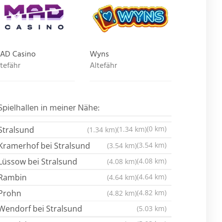
AD Casino
Wyns
tefähr
Altefähr
Spielhallen in meiner Nähe:
(0 km)
Stralsund
(1.34 km)
(1.34 km)
Kramerhof bei Stralsund
(3.54 km)
(3.54 km)
Lüssow bei Stralsund
(4.08 km)
(4.08 km)
Rambin
(4.64 km)
(4.64 km)
Prohn
(4.82 km)
(4.82 km)
Wendorf bei Stralsund
(5.03 km)