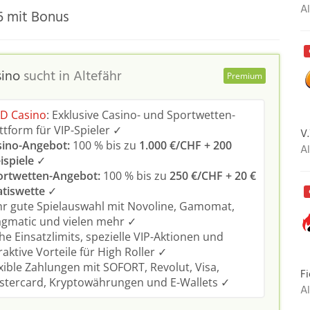
Al
6 mit Bonus
ino
sucht in
Altefähr
Premium
D Casino
: Exklusive Casino- und Sportwetten-
ttform für VIP-Spieler ✓
V
sino-Angebot:
100 % bis zu
1.000 €/CHF + 200
Al
ispiele
✓
ortwetten-Angebot:
100 % bis zu
250 €/CHF + 20 €
atiswette
✓
hr gute Spielauswahl mit Novoline, Gamomat,
agmatic und vielen mehr ✓
e Einsatzlimits, spezielle VIP-Aktionen und
raktive Vorteile für High Roller ✓
xible Zahlungen mit SOFORT, Revolut, Visa,
Fi
stercard, Kryptowährungen und E-Wallets ✓
Al