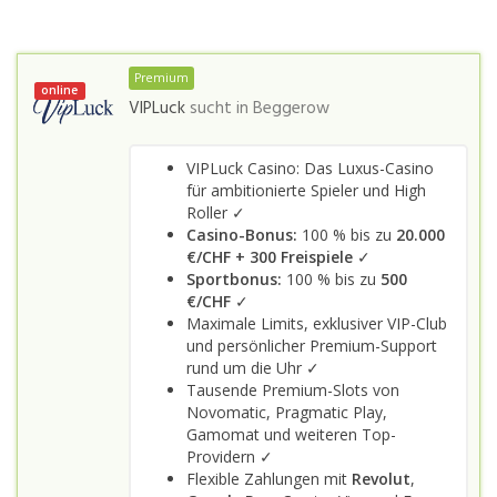
Premium
online
VIPLuck
sucht in
Beggerow
VIPLuck Casino: Das Luxus-Casino
für ambitionierte Spieler und High
Roller ✓
Casino-Bonus:
100 % bis zu
20.000
€/CHF + 300 Freispiele
✓
Sportbonus:
100 % bis zu
500
€/CHF
✓
Maximale Limits, exklusiver VIP-Club
und persönlicher Premium-Support
rund um die Uhr ✓
Tausende Premium-Slots von
Novomatic, Pragmatic Play,
Gamomat und weiteren Top-
Providern ✓
Flexible Zahlungen mit
Revolut
,