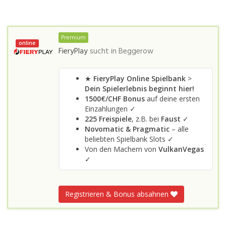
Premium
online
FieryPlay
sucht in
Beggerow
★
FieryPlay Online Spielbank
>
Dein Spielerlebnis beginnt hier!
1500€/CHF Bonus
auf deine ersten
Einzahlungen ✓
225 Freispiele
, z.B. bei
Faust
✓
Novomatic & Pragmatic
– alle
beliebten Spielbank Slots ✓
Von den Machern von
VulkanVegas
✓
Registrieren & Bonus absahnen