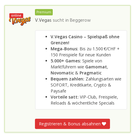
Premium
online
V.Vegas
sucht in
Beggerow
V.Vegas Casino – Spielspaß ohne
Grenzen!
Mega-Bonus:
Bis zu 1.500 €/CHF +
150 Freispiele für neue Kunden
5.000+ Games:
Spiele von
Marktführern wie
Gamomat
,
Novomatic
&
Pragmatic
Bequem zahlen:
Zahlungsarten wie
SOFORT, Kreditkarte, Crypto &
Paysafe
Vorteile satt:
VIP-Club, Freispiele,
Reloads & wöchentliche Specials
Registrieren & Bonus absahnen