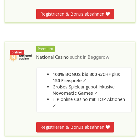
Registrieren & Bonus absahnen
Premium
online
National Casino
sucht in
Beggerow
100% BONUS bis 300 €/CHF
plus
150 Freispiele
✓
Großes Spieleangebot inkusive
Novomatic Games
✓
TIP online Casino mit TOP Aktionen
✓
Registrieren & Bonus absahnen