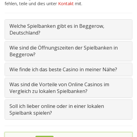
fehlen, teile und dies unter
Kontakt
mit.
Welche Spielbanken gibt es in Beggerow,
Deutschland?
Wie sind die Öffnungszeiten der Spielbanken in
Beggerow?
Wie finde ich das beste Casino in meiner Nähe?
Was sind die Vorteile von Online Casinos im
Vergleich zu lokalen Spielbanken?
Soll ich lieber online oder in einer lokalen
Spielbank spielen?