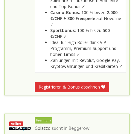
Spielbank mit luxuriösem Ambiente
und Top-Bonus ✓
Casino-Bonus:
100 % bis zu
2.000
€/CHF + 300 Freispiele
auf Novoline
✓
Sportbonus:
100 % bis zu
500
€/CHF
✓
Ideal für High Roller dank VIP-
Programm, Premium-Support und
hohen Limits ✓
Zahlungen mit Revolut, Google Pay,
Kryptowährungen und Kreditkarten ✓
Registrieren & Bonus absahnen
Premium
online
Golazzo
sucht in
Beggerow