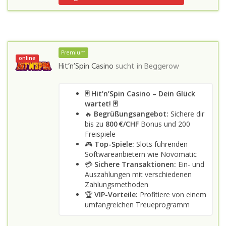
Premium
online
Hit’n’Spin Casino
sucht in
Beggerow
🃏 Hit’n’Spin Casino – Dein Glück
wartet! 🃏
🔥
Begrüßungsangebot:
Sichere dir
bis zu
800 €/CHF
Bonus und 200
Freispiele
🎮
Top-Spiele:
Slots führenden
Softwareanbietern wie Novomatic
💳
Sichere Transaktionen:
Ein- und
Auszahlungen mit verschiedenen
Zahlungsmethoden
🏆
VIP-Vorteile:
Profitiere von einem
umfangreichen Treueprogramm