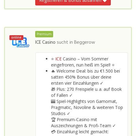
Registrieren & Bonus absahnen
Premium
online
ICE Casino
sucht in
Beggerow
⭐
ICE
Casino – Vom Sommer
eingefroren, nun heiß im Spiel! ⭐
🔥 Welcome Deal: bis zu €1.500 bei
satten 450% Bonus über deine
ersten vier Einzahlungen ✓
🎁 Plus: 270 Freispiele u. a. auf Book
of Fallen ✓
🎰 Spiel‑Highlights von Gamomat,
Pragmatic, Novoline & weiteren Top
Studios ✓
🏆 Premium‑Casino mit
Auszeichnungen & Profi‑Team ✓
💳 Einzahlung leicht gemacht: