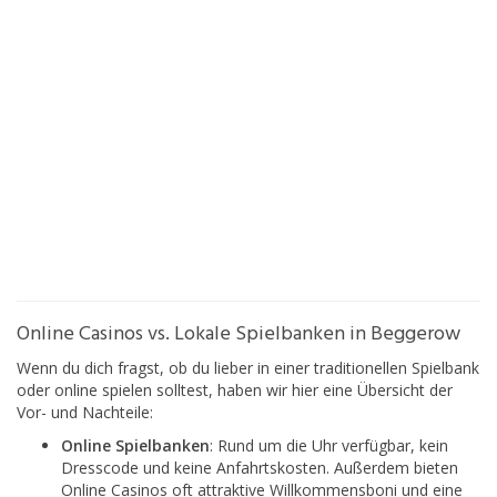
Online Casinos vs. Lokale Spielbanken in Beggerow
Wenn du dich fragst, ob du lieber in einer traditionellen Spielbank
oder online spielen solltest, haben wir hier eine Übersicht der
Vor- und Nachteile:
Online Spielbanken
: Rund um die Uhr verfügbar, kein
Dresscode und keine Anfahrtskosten. Außerdem bieten
Online Casinos oft attraktive Willkommensboni und eine