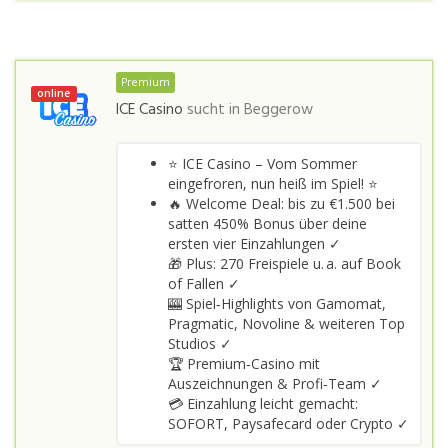
Premium
online
ICE Casino
sucht in
Beggerow
⭐ ICE Casino – Vom Sommer
eingefroren, nun heiß im Spiel! ⭐
🔥 Welcome Deal: bis zu €1.500 bei
satten 450% Bonus über deine
ersten vier Einzahlungen ✓
🎁 Plus: 270 Freispiele u. a. auf Book
of Fallen ✓
🎰 Spiel‑Highlights von Gamomat,
Pragmatic, Novoline & weiteren Top
Studios ✓
🏆 Premium‑Casino mit
Auszeichnungen & Profi‑Team ✓
💳 Einzahlung leicht gemacht:
SOFORT, Paysafecard oder Crypto ✓