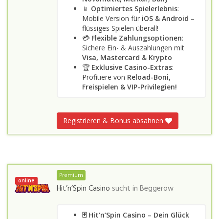
📱
Optimiertes Spielerlebnis
:
Mobile Version für
iOS & Android
–
flüssiges Spielen überall!
💳
Flexible Zahlungsoptionen
:
Sichere Ein- & Auszahlungen mit
Visa, Mastercard & Krypto
🏆
Exklusive Casino-Extras
:
Profitiere von
Reload-Boni,
Freispielen & VIP-Privilegien!
Registrieren & Bonus absahnen
Premium
online
Hit’n’Spin Casino
sucht in
Beggerow
🃏 Hit’n’Spin Casino – Dein Glück