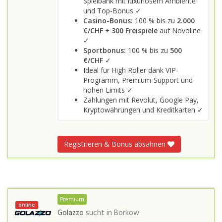
Spielbank mit luxuriösem Ambiente
und Top-Bonus ✓
Casino-Bonus:
100 % bis zu
2.000
€/CHF + 300 Freispiele
auf Novoline
✓
Sportbonus:
100 % bis zu
500
€/CHF
✓
Ideal für High Roller dank VIP-
Programm, Premium-Support und
hohen Limits ✓
Zahlungen mit Revolut, Google Pay,
Kryptowährungen und Kreditkarten ✓
Registrieren & Bonus absahnen
Premium
online
Golazzo
sucht in
Borkow