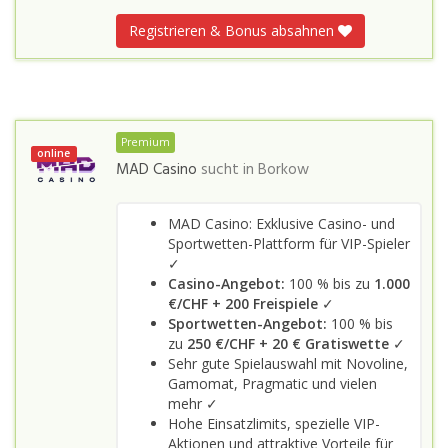
Registrieren & Bonus absahnen
Premium
online
MAD Casino
sucht in
Borkow
MAD Casino: Exklusive Casino- und
Sportwetten-Plattform für VIP-Spieler
✓
Casino-Angebot:
100 % bis zu
1.000
€/CHF + 200 Freispiele
✓
Sportwetten-Angebot:
100 % bis
zu
250 €/CHF + 20 € Gratiswette
✓
Sehr gute Spielauswahl mit Novoline,
Gamomat, Pragmatic und vielen
mehr ✓
Hohe Einsatzlimits, spezielle VIP-
Aktionen und attraktive Vorteile für