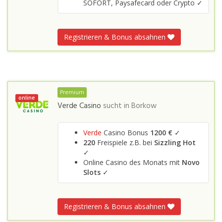
SOFORT, Paysafecard oder Crypto ✓
Registrieren & Bonus absahnen
Premium
online
Verde Casino
sucht in
Borkow
Verde
Casino Bonus
1200 €
✓
220
Freispiele z.B. bei
Sizzling Hot
✓
Online Casino des Monats mit
Novo
Slots
✓
Registrieren & Bonus absahnen