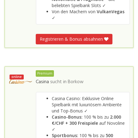
beliebten Spielbank Slots ✓
Von den Machern von
VulkanVegas
✓
Registrieren & Bonus absahnen
Premium
online
Casina
sucht in
Borkow
Casina Casino: Exklusive Online
Spielbank mit luxuriösem Ambiente
und Top-Bonus ✓
Casino-Bonus:
100 % bis zu
2.000
€/CHF + 300 Freispiele
auf Novoline
✓
Sportbonus:
100 % bis zu
500