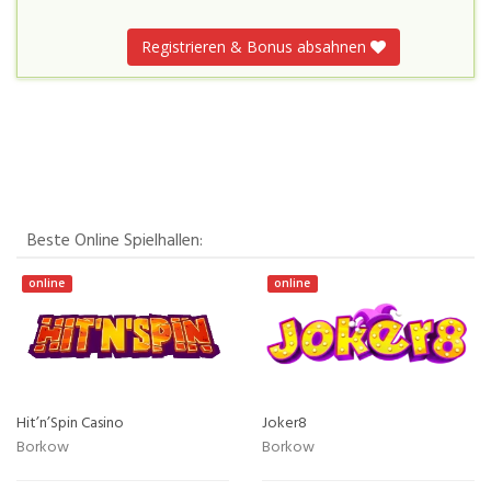
Registrieren & Bonus absahnen
Beste Online Spielhallen:
online
online
Hit’n’Spin Casino
Joker8
Borkow
Borkow