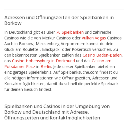
Adressen und Öffnungszeiten der Spielbanken in
Borkow
In Deutschland gibt es über
70 Spielbanken
und zahlreiche
Casinos wie die von Merkur Casinos oder
Vulkan Vegas
Casinos.
Auch in Borkow, Mecklenburg-Vorpommern kannst du dein
Glück am Roulette-, Blackjack- oder Pokertisch versuchen. Zu
den bekanntesten Spielbanken zählen das
Casino Baden-Baden
,
das
Casino Hohensyburg in Dortmund
und das
Casino am
Potsdamer Platz
in
Berlin
. Jede dieser Spielbanken bietet ein
einzigartiges Spielerlebnis. Auf Spielbanksuche.com findest du
alle nötigen Informationen wie Öffnungszeiten, Adressen und
Kontaktmöglichkeiten, damit du schnell die perfekte Spielbank
für deinen Besuch findest.
Spielbanken und Casinos in der Umgebung von
Borkow und Deutschland mit Adresse,
Öffnungszeiten und Kontaktmöglichkeiten