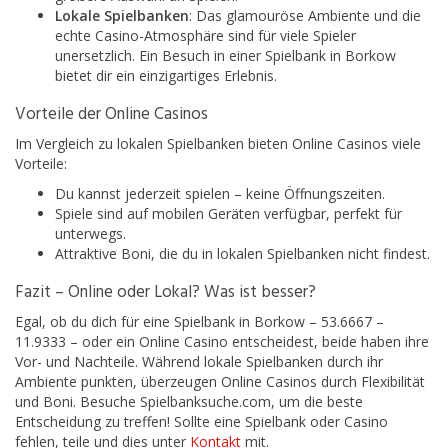
Lokale Spielbanken
: Das glamouröse Ambiente und die
echte Casino-Atmosphäre sind für viele Spieler
unersetzlich. Ein Besuch in einer Spielbank in Borkow
bietet dir ein einzigartiges Erlebnis.
Vorteile der Online Casinos
Im Vergleich zu lokalen Spielbanken bieten Online Casinos viele
Vorteile:
Du kannst jederzeit spielen – keine Öffnungszeiten.
Spiele sind auf mobilen Geräten verfügbar, perfekt für
unterwegs.
Attraktive Boni, die du in lokalen Spielbanken nicht findest.
Fazit – Online oder Lokal? Was ist besser?
Egal, ob du dich für eine Spielbank in Borkow – 53.6667 –
11.9333 – oder ein Online Casino entscheidest, beide haben ihre
Vor- und Nachteile. Während lokale Spielbanken durch ihr
Ambiente punkten, überzeugen Online Casinos durch Flexibilität
und Boni. Besuche Spielbanksuche.com, um die beste
Entscheidung zu treffen! Sollte eine Spielbank oder Casino
fehlen, teile und dies unter
Kontakt
mit.