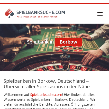
Skip
to
main
Toggl
content
navig
Spielbank in
Borkow
Spielbanken in Borkow, Deutschland –
Übersicht aller Spielcasinos in der Nähe
Willkommen auf
Spielbanksuche.com
! Hier findest du alles
Wissenswerte zu Spielbanken in Borkow, Deutschland. Wir
bieten dir ausführliche Berichte, Adressen, Öffnungszeiten,