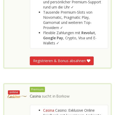
und persönlicher Premium-Support
rund um die Uhr ✓
Tausende Premium-Slots von
Novomatic, Pragmatic Play,
Gamomat und weiteren Top-
Providern ✓
Flexible Zahlungen mit
Revolut
,
Google Pay
, Crypto, Visa und E-
Wallets ✓
Registrieren & Bonus absahnen
Premium
online
Casina
sucht in
Borkow
Casina
Casino: Exklusive Online