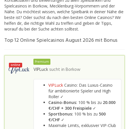
Kontaktdaten und Bewertungen zu allen Spielbanken und
Spielcasinos in Borkow, Mecklenburg-Vorpommern und der
Nähe. Du möchtest wissen, welche Spielbank in deiner Nähe die
beste ist? Oder suchst du nach den besten Online Casinos? Wir
helfen dir, die richtige Wahl zu treffen und geben dir Tipps,
worauf du bei der Suche achten solltest.
Top 12 Online Spielcasinos August 2026 mit Bonus
Premium
online
VIPLuck
sucht in
Borkow
VIPLuck
Casino: Das Luxus-Casino
für ambitionierte Spieler und High
Roller ✓
Casino-Bonus:
100 % bis zu
20.000
€/CHF + 300 Freispiele
✓
Sportbonus:
100 % bis zu
500
€/CHF
✓
Maximale Limits, exklusiver VIP-Club