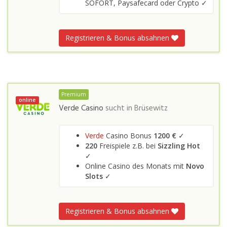
SOFORT, Paysafecard oder Crypto ✓
Registrieren & Bonus absahnen
Premium
online
Verde Casino
sucht in
Brüsewitz
Verde
Casino Bonus
1200 €
✓
220
Freispiele z.B. bei
Sizzling Hot
✓
Online Casino des Monats mit
Novo
Slots
✓
Registrieren & Bonus absahnen