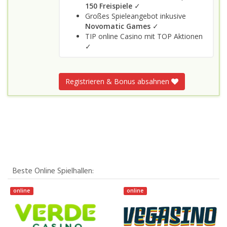
150 Freispiele
✓
Großes Spieleangebot inkusive
Novomatic Games
✓
TIP online Casino mit TOP Aktionen
✓
Registrieren & Bonus absahnen
Beste Online Spielhallen:
online
online