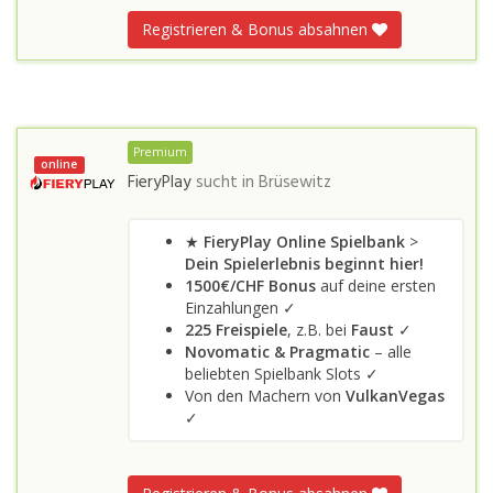
Registrieren & Bonus absahnen
Premium
online
FieryPlay
sucht in
Brüsewitz
★
FieryPlay Online Spielbank
>
Dein Spielerlebnis beginnt hier!
1500€/CHF Bonus
auf deine ersten
Einzahlungen ✓
225 Freispiele
, z.B. bei
Faust
✓
Novomatic & Pragmatic
– alle
beliebten Spielbank Slots ✓
Von den Machern von
VulkanVegas
✓