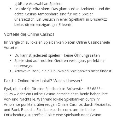
größere Auswahl an Spielen.
Lokale Spielbanken
: Das glamouröse Ambiente und die
echte Casino-Atmosphäre sind für viele Spieler
unersetzlich. Ein Besuch in einer Spielbank in Brüsewitz
bietet dir ein einzigartiges Erlebnis.
Vorteile der Online Casinos
Im Vergleich zu lokalen Spielbanken bieten Online Casinos viele
Vorteile:
Du kannst jederzeit spielen – keine Öffnungszeiten.
Spiele sind auf mobilen Geräten verfügbar, perfekt für
unterwegs.
Attraktive Boni, die du in lokalen Spielbanken nicht findest.
Fazit – Online oder Lokal? Was ist besser?
Egal, ob du dich für eine Spielbank in Brüsewitz – 53.6833 –
11.25 – oder ein Online Casino entscheidest, beide haben ihre
Vor- und Nachteile. Während lokale Spielbanken durch ihr
Ambiente punkten, überzeugen Online Casinos durch Flexibilität
und Boni. Besuche Spielbanksuche.com, um die beste
Entscheidung zu treffen! Sollte eine Spielbank oder Casino