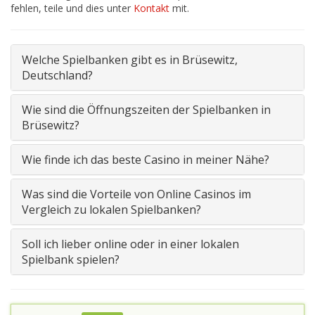
fehlen, teile und dies unter
Kontakt
mit.
Welche Spielbanken gibt es in Brüsewitz,
Deutschland?
Wie sind die Öffnungszeiten der Spielbanken in
Brüsewitz?
Wie finde ich das beste Casino in meiner Nähe?
Was sind die Vorteile von Online Casinos im
Vergleich zu lokalen Spielbanken?
Soll ich lieber online oder in einer lokalen
Spielbank spielen?