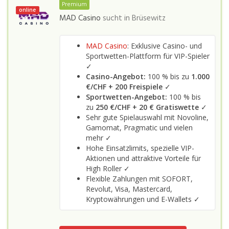
Premium
online
MAD Casino
sucht in
Brüsewitz
MAD Casino
: Exklusive Casino- und
Sportwetten-Plattform für VIP-Spieler
✓
Casino-Angebot:
100 % bis zu
1.000
€/CHF + 200 Freispiele
✓
Sportwetten-Angebot:
100 % bis
zu
250 €/CHF + 20 € Gratiswette
✓
Sehr gute Spielauswahl mit Novoline,
Gamomat, Pragmatic und vielen
mehr ✓
Hohe Einsatzlimits, spezielle VIP-
Aktionen und attraktive Vorteile für
High Roller ✓
Flexible Zahlungen mit SOFORT,
Revolut, Visa, Mastercard,
Kryptowährungen und E-Wallets ✓