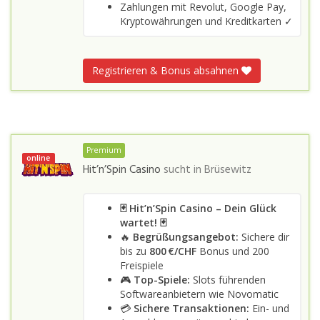
Zahlungen mit Revolut, Google Pay,
Kryptowährungen und Kreditkarten ✓
Registrieren & Bonus absahnen
Premium
online
Hit’n’Spin Casino
sucht in
Brüsewitz
🃏 Hit’n’Spin Casino – Dein Glück
wartet! 🃏
🔥
Begrüßungsangebot:
Sichere dir
bis zu
800 €/CHF
Bonus und 200
Freispiele
🎮
Top-Spiele:
Slots führenden
Softwareanbietern wie Novomatic
💳
Sichere Transaktionen:
Ein- und