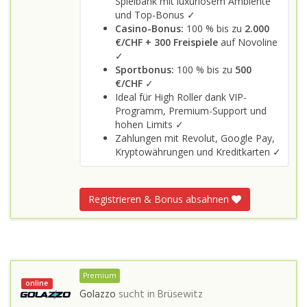
Spielbank mit luxuriösem Ambiente
und Top-Bonus ✓
Casino-Bonus:
100 % bis zu
2.000
€/CHF + 300 Freispiele
auf Novoline
✓
Sportbonus:
100 % bis zu
500
€/CHF
✓
Ideal für High Roller dank VIP-
Programm, Premium-Support und
hohen Limits ✓
Zahlungen mit Revolut, Google Pay,
Kryptowährungen und Kreditkarten ✓
Registrieren & Bonus absahnen
Premium
online
Golazzo
sucht in
Brüsewitz