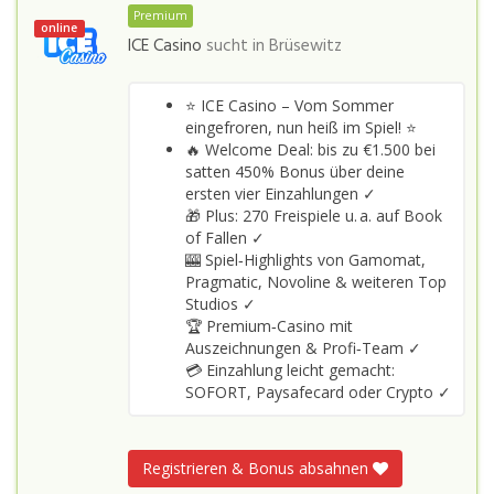
Premium
online
ICE Casino
sucht in
Brüsewitz
⭐ ICE Casino – Vom Sommer
eingefroren, nun heiß im Spiel! ⭐
🔥 Welcome Deal: bis zu €1.500 bei
satten 450% Bonus über deine
ersten vier Einzahlungen ✓
🎁 Plus: 270 Freispiele u. a. auf Book
of Fallen ✓
🎰 Spiel‑Highlights von Gamomat,
Pragmatic, Novoline & weiteren Top
Studios ✓
🏆 Premium‑Casino mit
Auszeichnungen & Profi‑Team ✓
💳 Einzahlung leicht gemacht:
SOFORT, Paysafecard oder Crypto ✓
Registrieren & Bonus absahnen