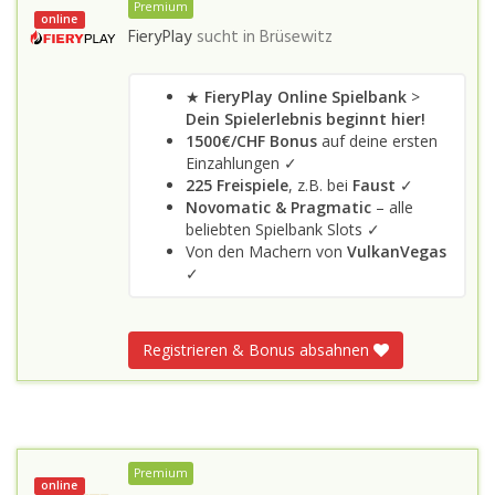
Premium
online
FieryPlay
sucht in
Brüsewitz
★
FieryPlay Online Spielbank
>
Dein Spielerlebnis beginnt hier!
1500€/CHF Bonus
auf deine ersten
Einzahlungen ✓
225 Freispiele
, z.B. bei
Faust
✓
Novomatic & Pragmatic
– alle
beliebten Spielbank Slots ✓
Von den Machern von
VulkanVegas
✓
Registrieren & Bonus absahnen
Premium
online