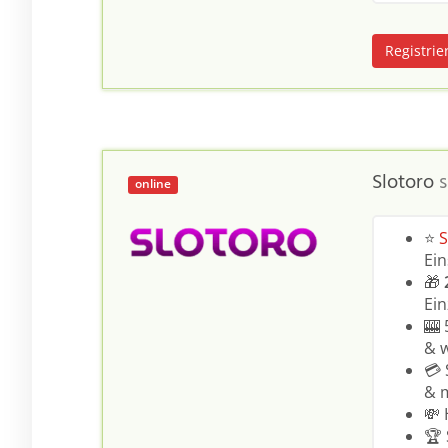
Registri
Slotoro
s
online
⭐
S
Ei
🎁
Ei
🎰 
& 
💳 
& 
💸 
🏆 