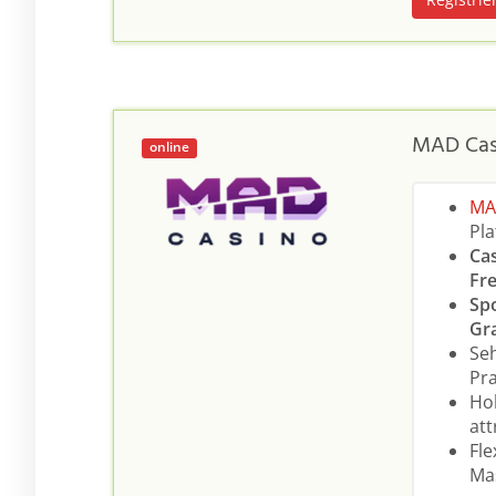
MAD Cas
online
MA
Pla
Ca
Fre
Sp
Gr
Se
Pr
Hoh
att
Fle
Ma