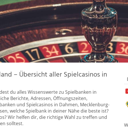
nd – Übersicht aller Spielcasinos in
indest du alles Wissenswerte zu Spielbanken in
iche Berichte, Adressen, Öffnungszeiten,
lbanken und Spielcasinos in Dahmen, Mecklenburg-
, welche Spielbank in deiner Nähe die beste ist?
? Wir helfen dir, die richtige Wahl zu treffen und
n solltest.
W