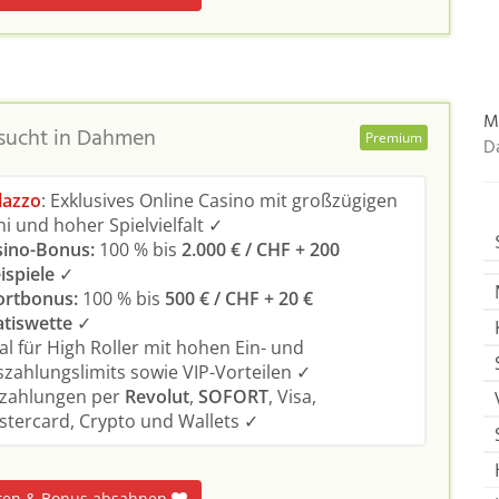
M
sucht in
Dahmen
Premium
D
lazzo
: Exklusives Online Casino mit großzügigen
i und hoher Spielvielfalt ✓
sino-Bonus:
100 % bis
2.000 € / CHF + 200
ispiele
✓
ortbonus:
100 % bis
500 € / CHF + 20 €
atiswette
✓
al für High Roller mit hohen Ein- und
zahlungslimits sowie VIP-Vorteilen ✓
nzahlungen per
Revolut
,
SOFORT
, Visa,
tercard, Crypto und Wallets ✓
eren & Bonus absahnen