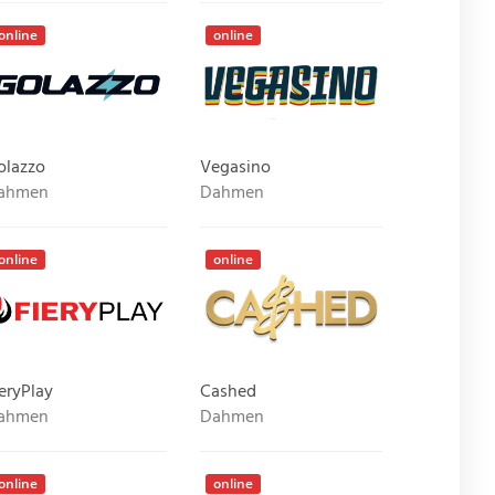
online
online
olazzo
Vegasino
ahmen
Dahmen
online
online
eryPlay
Cashed
ahmen
Dahmen
online
online