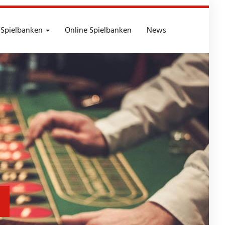
Spielbanken
Online Spielbanken
News