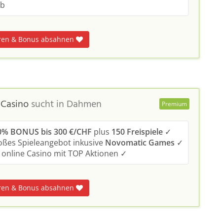
ub
eren & Bonus absahnen
 Casino
sucht in
Dahmen
Premium
0% BONUS bis 300 €/CHF
plus
150 Freispiele
✓
oßes Spieleangebot inkusive
Novomatic Games
✓
 online Casino mit TOP Aktionen ✓
eren & Bonus absahnen