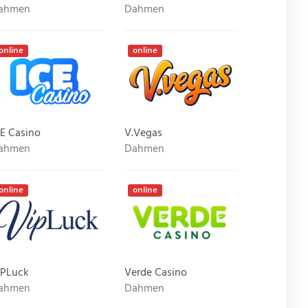
ahmen
Dahmen
online
online
CE Casino
V.Vegas
ahmen
Dahmen
online
online
IPLuck
Verde Casino
ahmen
Dahmen