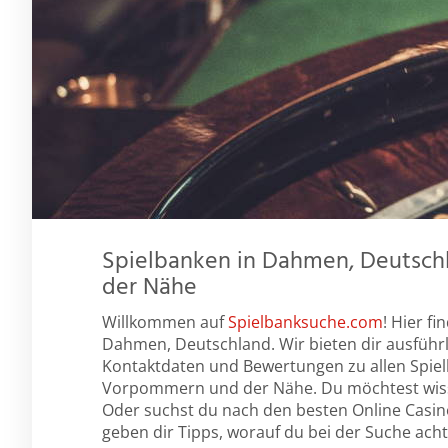
Spielbanken in Dahmen, Deutschla
der Nähe
Willkommen auf
Spielbanksuche.com
! Hier f
Dahmen, Deutschland. Wir bieten dir ausführl
Kontaktdaten und Bewertungen zu allen Spie
Vorpommern und der Nähe. Du möchtest wissen
Oder suchst du nach den besten Online Casinos
geben dir Tipps, worauf du bei der Suche achte