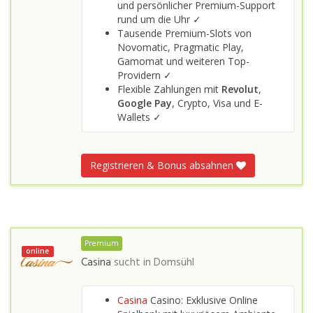
und persönlicher Premium-Support
rund um die Uhr ✓
Tausende Premium-Slots von
Novomatic, Pragmatic Play,
Gamomat und weiteren Top-
Providern ✓
Flexible Zahlungen mit
Revolut
,
Google Pay
, Crypto, Visa und E-
Wallets ✓
Registrieren & Bonus absahnen
Premium
online
Casina
sucht in
Domsühl
Casina
Casino: Exklusive Online