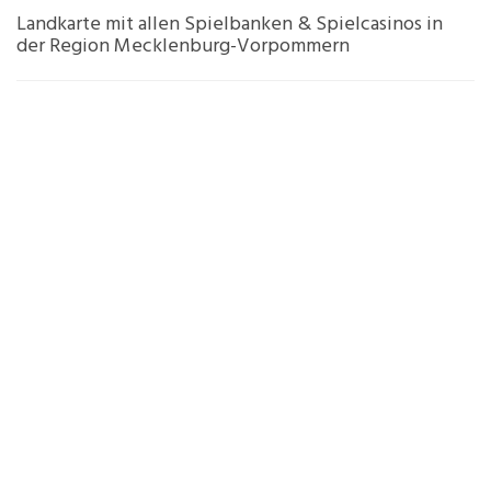
Landkarte mit allen Spielbanken & Spielcasinos in
der Region Mecklenburg-Vorpommern