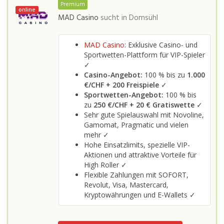
Premium
online
MAD Casino
sucht in
Domsühl
MAD Casino
: Exklusive Casino- und
Sportwetten-Plattform für VIP-Spieler
✓
Casino-Angebot:
100 % bis zu
1.000
€/CHF + 200 Freispiele
✓
Sportwetten-Angebot:
100 % bis
zu
250 €/CHF + 20 € Gratiswette
✓
Sehr gute Spielauswahl mit Novoline,
Gamomat, Pragmatic und vielen
mehr ✓
Hohe Einsatzlimits, spezielle VIP-
Aktionen und attraktive Vorteile für
High Roller ✓
Flexible Zahlungen mit SOFORT,
Revolut, Visa, Mastercard,
Kryptowährungen und E-Wallets ✓