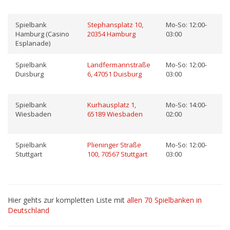
Spielbank
Stephansplatz 10,
Mo-So: 12:00-
Hamburg (Casino
20354 Hamburg
03:00
Esplanade)
Spielbank
Landfermannstraße
Mo-So: 12:00-
Duisburg
6, 47051 Duisburg
03:00
Spielbank
Kurhausplatz 1,
Mo-So: 14:00-
Wiesbaden
65189 Wiesbaden
02:00
Spielbank
Plieninger Straße
Mo-So: 12:00-
Stuttgart
100, 70567 Stuttgart
03:00
Hier gehts zur kompletten Liste mit
allen 70 Spielbanken in
Deutschland