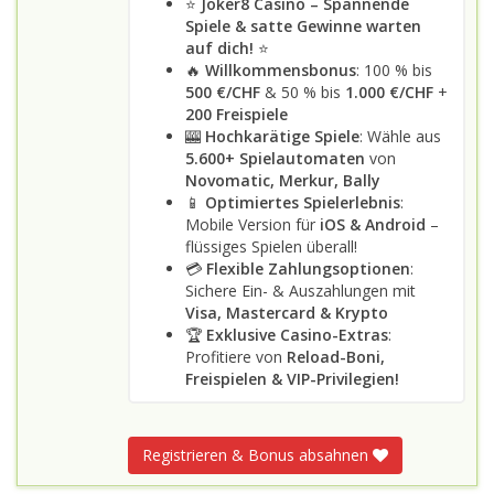
⭐
Joker8 Casino – Spannende
Spiele & satte Gewinne warten
auf dich!
⭐
🔥
Willkommensbonus
: 100 % bis
500 €/CHF
& 50 % bis
1.000 €/CHF
+
200 Freispiele
🎰
Hochkarätige Spiele
: Wähle aus
5.600+ Spielautomaten
von
Novomatic, Merkur, Bally
📱
Optimiertes Spielerlebnis
:
Mobile Version für
iOS & Android
–
flüssiges Spielen überall!
💳
Flexible Zahlungsoptionen
:
Sichere Ein- & Auszahlungen mit
Visa, Mastercard & Krypto
🏆
Exklusive Casino-Extras
:
Profitiere von
Reload-Boni,
Freispielen & VIP-Privilegien!
Registrieren & Bonus absahnen