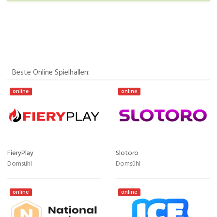
Beste Online Spielhallen:
online
online
FieryPlay
Slotoro
Domsühl
Domsühl
online
online