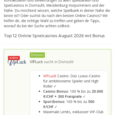
Kontaktdaten und Bewertungen zu allen Spielbanken und
Spielcasinos in Domsühl, Mecklenburg-Vorpommern und der
Nähe. Du möchtest wissen, welche Spielbank in deiner Nähe die
beste ist? Oder suchst du nach den besten Online Casinos? Wir
helfen dir, die richtige Wahl zu treffen und geben dir Tipps,
worauf du bei der Suche achten solltest.
Top 12 Online Spielcasinos August 2026 mit Bonus
Premium
online
VIPLuck
sucht in
Domsühl
VIPLuck
Casino: Das Luxus-Casino
für ambitionierte Spieler und High
Roller ✓
Casino-Bonus:
100 % bis zu
20.000
€/CHF + 300 Freispiele
✓
Sportbonus:
100 % bis zu
500
€/CHF
✓
Maximale Limits, exklusiver VIP-Club