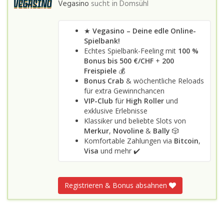
Vegasino
sucht in
Domsühl
★
Vegasino – Deine edle Online-
Spielbank!
Echtes Spielbank-Feeling mit
100 %
Bonus bis 500 €/CHF
+
200
Freispiele
💰
Bonus Crab
& wöchentliche Reloads
für extra Gewinnchancen
VIP-Club
für
High Roller
und
exklusive Erlebnisse
Klassiker und beliebte Slots von
Merkur
,
Novoline
&
Bally
🎲
Komfortable Zahlungen via
Bitcoin
,
Visa
und mehr ✔️
Registrieren & Bonus absahnen