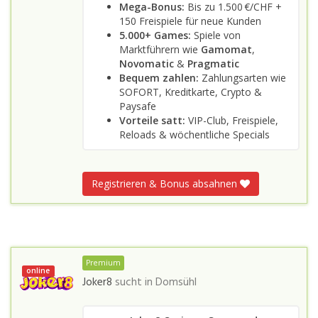
Mega-Bonus:
Bis zu 1.500 €/CHF +
150 Freispiele für neue Kunden
5.000+ Games:
Spiele von
Marktführern wie
Gamomat
,
Novomatic
&
Pragmatic
Bequem zahlen:
Zahlungsarten wie
SOFORT, Kreditkarte, Crypto &
Paysafe
Vorteile satt:
VIP-Club, Freispiele,
Reloads & wöchentliche Specials
Registrieren & Bonus absahnen
Premium
online
Joker8
sucht in
Domsühl