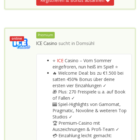
Registrieren & Bonus absahnen
Premium
online
ICE Casino
sucht in
Domsühl
⭐
ICE
Casino – Vom Sommer
eingefroren, nun heiß im Spiel! ⭐
🔥 Welcome Deal: bis zu €1.500 bei
satten 450% Bonus über deine
ersten vier Einzahlungen ✓
🎁 Plus: 270 Freispiele u. a. auf Book
of Fallen ✓
🎰 Spiel‑Highlights von Gamomat,
Pragmatic, Novoline & weiteren Top
Studios ✓
🏆 Premium‑Casino mit
Auszeichnungen & Profi‑Team ✓
💳 Einzahlung leicht gemacht: