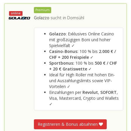
Premium
online
Golazzo
sucht in
Domsühl
Golazzo
: Exklusives Online Casino
mit großzügigen Boni und hoher
Spielvielfalt ✓
Casino-Bonus:
100 % bis
2.000 € /
CHF + 200 Freispiele
✓
Sportbonus:
100 % bis
500 € / CHF
+ 20 € Gratiswette
✓
Ideal für High Roller mit hohen Ein-
und Auszahlungslimits sowie VIP-
Vorteilen ✓
Einzahlungen per
Revolut
,
SOFORT
,
Visa, Mastercard, Crypto und Wallets
✓
Registrieren & Bonus absahnen