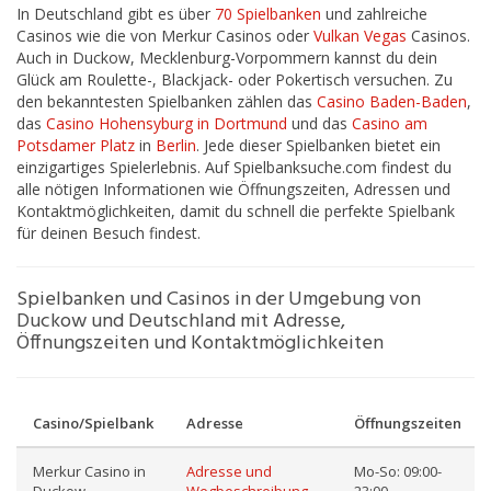
In Deutschland gibt es über
70 Spielbanken
und zahlreiche
Casinos wie die von Merkur Casinos oder
Vulkan Vegas
Casinos.
Auch in Duckow, Mecklenburg-Vorpommern kannst du dein
Glück am Roulette-, Blackjack- oder Pokertisch versuchen. Zu
den bekanntesten Spielbanken zählen das
Casino Baden-Baden
,
das
Casino Hohensyburg in Dortmund
und das
Casino am
Potsdamer Platz
in
Berlin
. Jede dieser Spielbanken bietet ein
einzigartiges Spielerlebnis. Auf Spielbanksuche.com findest du
alle nötigen Informationen wie Öffnungszeiten, Adressen und
Kontaktmöglichkeiten, damit du schnell die perfekte Spielbank
für deinen Besuch findest.
Spielbanken und Casinos in der Umgebung von
Duckow und Deutschland mit Adresse,
Öffnungszeiten und Kontaktmöglichkeiten
Casino/Spielbank
Adresse
Öffnungszeiten
Merkur Casino in
Adresse und
Mo-So: 09:00-