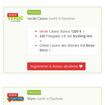
Premium
online
Verde Casino
sucht in
Duckow
Verde
Casino Bonus
1200 €
✓
220
Freispiele z.B. bei
Sizzling Hot
✓
Online Casino des Monats mit
Novo
Slots
✓
Registrieren & Bonus absahnen
Premium
online
Wyns
sucht in
Duckow