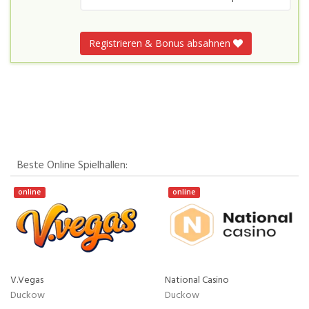
Registrieren & Bonus absahnen
Beste Online Spielhallen:
online
online
V.Vegas
National Casino
Duckow
Duckow