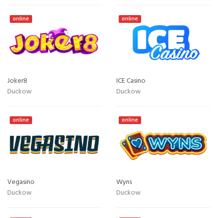
online
online
Joker8
ICE Casino
Duckow
Duckow
online
online
Vegasino
Wyns
Duckow
Duckow