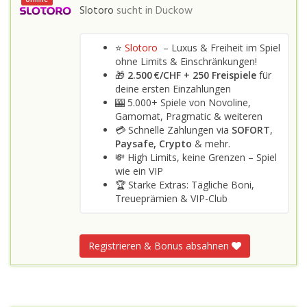
Slotoro
sucht in
Duckow
⭐
Slotoro
– Luxus & Freiheit im Spiel
ohne Limits & Einschränkungen!
🎁
2.500 €/CHF + 250 Freispiele
für
deine ersten Einzahlungen
🎰 5.000+ Spiele von Novoline,
Gamomat, Pragmatic & weiteren
💳 Schnelle Zahlungen via
SOFORT
,
Paysafe, Crypto
& mehr.
💸 High Limits, keine Grenzen – Spiel
wie ein VIP
🏆 Starke Extras: Tägliche Boni,
Treueprämien & VIP-Club
Registrieren & Bonus absahnen