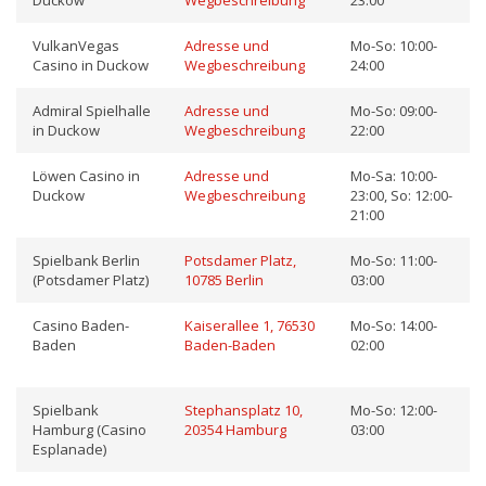
Duckow
Wegbeschreibung
23:00
VulkanVegas
Adresse und
Mo-So: 10:00-
Casino in Duckow
Wegbeschreibung
24:00
Admiral Spielhalle
Adresse und
Mo-So: 09:00-
in Duckow
Wegbeschreibung
22:00
Löwen Casino in
Adresse und
Mo-Sa: 10:00-
Duckow
Wegbeschreibung
23:00, So: 12:00-
21:00
Spielbank Berlin
Potsdamer Platz,
Mo-So: 11:00-
(Potsdamer Platz)
10785 Berlin
03:00
Casino Baden-
Kaiserallee 1, 76530
Mo-So: 14:00-
Baden
Baden-Baden
02:00
Spielbank
Stephansplatz 10,
Mo-So: 12:00-
Hamburg (Casino
20354 Hamburg
03:00
Esplanade)