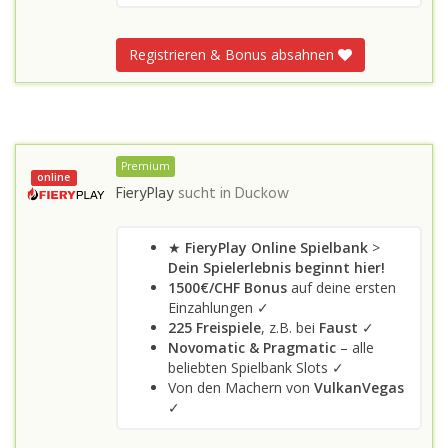
Registrieren & Bonus absahnen
Premium
online
FieryPlay
sucht in
Duckow
★
FieryPlay Online Spielbank
>
Dein Spielerlebnis beginnt hier!
1500€/CHF Bonus
auf deine ersten
Einzahlungen ✓
225 Freispiele
, z.B. bei
Faust
✓
Novomatic & Pragmatic
– alle
beliebten Spielbank Slots ✓
Von den Machern von
VulkanVegas
✓