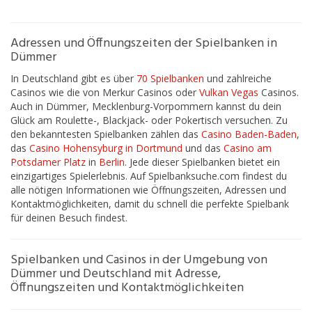
Adressen und Öffnungszeiten der Spielbanken in
Dümmer
In Deutschland gibt es über
70 Spielbanken
und zahlreiche
Casinos wie die von Merkur Casinos oder
Vulkan Vegas
Casinos.
Auch in Dümmer, Mecklenburg-Vorpommern kannst du dein
Glück am Roulette-, Blackjack- oder Pokertisch versuchen. Zu
den bekanntesten Spielbanken zählen das
Casino Baden-Baden
,
das
Casino Hohensyburg in Dortmund
und das
Casino am
Potsdamer Platz
in
Berlin
. Jede dieser Spielbanken bietet ein
einzigartiges Spielerlebnis. Auf Spielbanksuche.com findest du
alle nötigen Informationen wie Öffnungszeiten, Adressen und
Kontaktmöglichkeiten, damit du schnell die perfekte Spielbank
für deinen Besuch findest.
Spielbanken und Casinos in der Umgebung von
Dümmer und Deutschland mit Adresse,
Öffnungszeiten und Kontaktmöglichkeiten