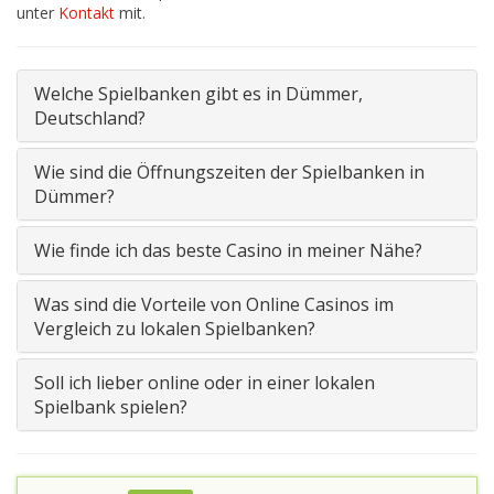
unter
Kontakt
mit.
Welche Spielbanken gibt es in Dümmer,
Deutschland?
Wie sind die Öffnungszeiten der Spielbanken in
Dümmer?
Wie finde ich das beste Casino in meiner Nähe?
Was sind die Vorteile von Online Casinos im
Vergleich zu lokalen Spielbanken?
Soll ich lieber online oder in einer lokalen
Spielbank spielen?