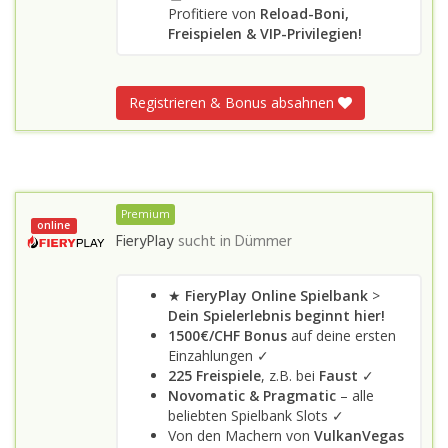
Profitiere von
Reload-Boni,
Freispielen & VIP-Privilegien!
Registrieren & Bonus absahnen
Premium
online
FieryPlay
sucht in
Dümmer
★
FieryPlay Online Spielbank
>
Dein Spielerlebnis beginnt hier!
1500€/CHF Bonus
auf deine ersten
Einzahlungen ✓
225 Freispiele
, z.B. bei
Faust
✓
Novomatic & Pragmatic
– alle
beliebten Spielbank Slots ✓
Von den Machern von
VulkanVegas