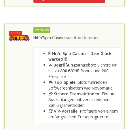
Premium
online
Hit’n’Spin Casino
sucht in
Dümmer
🃏 Hit’n’Spin Casino – Dein Glück
wartet! 🃏
🔥
Begrüßungsangebot:
Sichere dir
bis zu
800 €/CHF
Bonus und 200
Freispiele
🎮
Top-Spiele:
Slots führenden
Softwareanbietern wie Novomatic
💳
Sichere Transaktionen:
Ein- und
Auszahlungen mit verschiedenen
Zahlungsmethoden
🏆
VIP-Vorteile:
Profitiere von einem
umfangreichen Treueprogramm