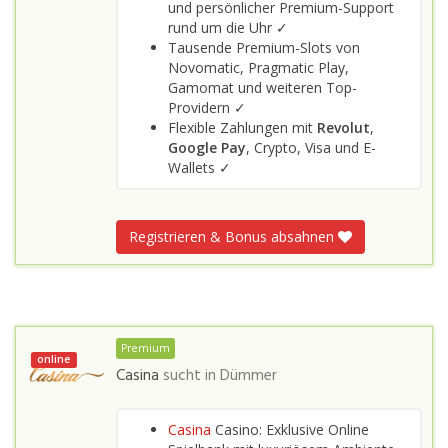
und persönlicher Premium-Support
rund um die Uhr ✓
Tausende Premium-Slots von
Novomatic, Pragmatic Play,
Gamomat und weiteren Top-
Providern ✓
Flexible Zahlungen mit
Revolut
,
Google Pay
, Crypto, Visa und E-
Wallets ✓
Registrieren & Bonus absahnen
Premium
online
Casina
sucht in
Dümmer
Casina
Casino: Exklusive Online