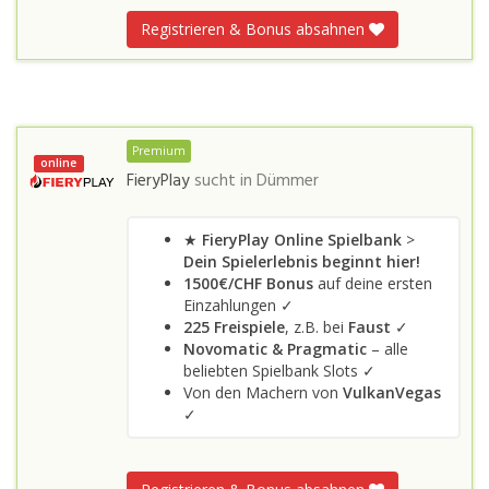
Registrieren & Bonus absahnen
Premium
online
FieryPlay
sucht in
Dümmer
★
FieryPlay Online Spielbank
>
Dein Spielerlebnis beginnt hier!
1500€/CHF Bonus
auf deine ersten
Einzahlungen ✓
225 Freispiele
, z.B. bei
Faust
✓
Novomatic & Pragmatic
– alle
beliebten Spielbank Slots ✓
Von den Machern von
VulkanVegas
✓