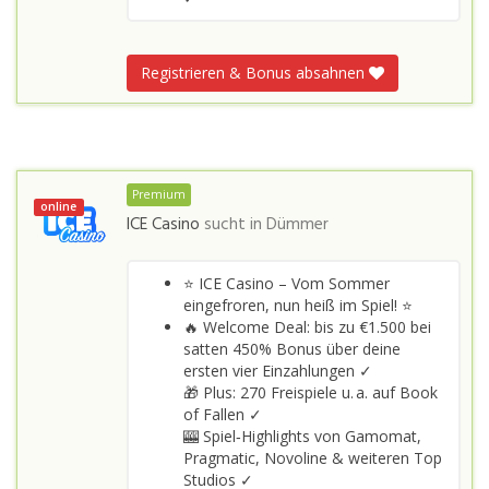
Registrieren & Bonus absahnen
Premium
online
ICE Casino
sucht in
Dümmer
⭐ ICE Casino – Vom Sommer
eingefroren, nun heiß im Spiel! ⭐
🔥 Welcome Deal: bis zu €1.500 bei
satten 450% Bonus über deine
ersten vier Einzahlungen ✓
🎁 Plus: 270 Freispiele u. a. auf Book
of Fallen ✓
🎰 Spiel‑Highlights von Gamomat,
Pragmatic, Novoline & weiteren Top
Studios ✓