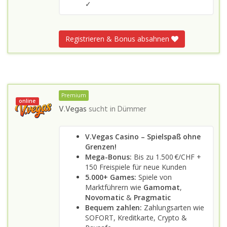
✓
Registrieren & Bonus absahnen
Premium
online
V.Vegas
sucht in
Dümmer
V.Vegas Casino – Spielspaß ohne
Grenzen!
Mega-Bonus:
Bis zu 1.500 €/CHF +
150 Freispiele für neue Kunden
5.000+ Games:
Spiele von
Marktführern wie
Gamomat
,
Novomatic
&
Pragmatic
Bequem zahlen:
Zahlungsarten wie
SOFORT, Kreditkarte, Crypto &