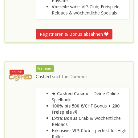
Paysafe
Vorteile satt:
VIP-Club, Freispiele,
Reloads & wöchentliche Specials
Registrieren & Bonus absahnen
Premium
online
Cashed
sucht in
Dümmer
★
Cashed Casino
– Deine Online-
Spielbank!
100% bis 500 €/CHF
Bonus +
200
Freispiele
💰
Extra:
Bonus Crab
& wöchentliche
Reloads
Exklusiver
VIP-Club
– perfekt für High
Roller