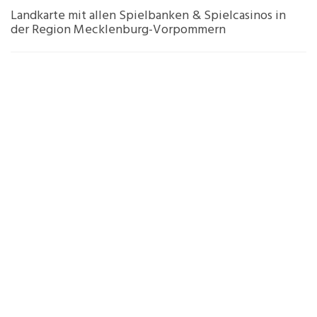
Landkarte mit allen Spielbanken & Spielcasinos in
der Region Mecklenburg-Vorpommern