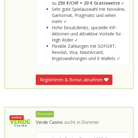
zu
250 €/CHF + 20 € Gratiswette
✓
Sehr gute Spielauswahl mit Novoline,
Gamomat, Pragmatic und vielen
mehr ✓
Hohe Einsatzlimits, spezielle VIP-
Aktionen und attraktive Vorteile für
High Roller ✓
Flexible Zahlungen mit SOFORT,
Revolut, Visa, Mastercard,
Kryptowährungen und E-Wallets ✓
Registrieren & Bonus absahnen
Premium
online
Verde Casino
sucht in
Dümmer