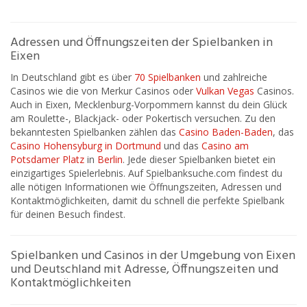
Adressen und Öffnungszeiten der Spielbanken in
Eixen
In Deutschland gibt es über
70 Spielbanken
und zahlreiche
Casinos wie die von Merkur Casinos oder
Vulkan Vegas
Casinos.
Auch in Eixen, Mecklenburg-Vorpommern kannst du dein Glück
am Roulette-, Blackjack- oder Pokertisch versuchen. Zu den
bekanntesten Spielbanken zählen das
Casino Baden-Baden
, das
Casino Hohensyburg in Dortmund
und das
Casino am
Potsdamer Platz
in
Berlin
. Jede dieser Spielbanken bietet ein
einzigartiges Spielerlebnis. Auf Spielbanksuche.com findest du
alle nötigen Informationen wie Öffnungszeiten, Adressen und
Kontaktmöglichkeiten, damit du schnell die perfekte Spielbank
für deinen Besuch findest.
Spielbanken und Casinos in der Umgebung von Eixen
und Deutschland mit Adresse, Öffnungszeiten und
Kontaktmöglichkeiten