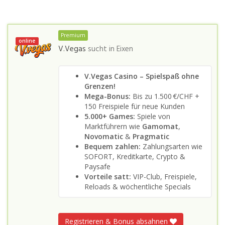
Premium
online
V.Vegas
sucht in
Eixen
V.Vegas Casino – Spielspaß ohne
Grenzen!
Mega-Bonus:
Bis zu 1.500 €/CHF +
150 Freispiele für neue Kunden
5.000+ Games:
Spiele von
Marktführern wie
Gamomat
,
Novomatic
&
Pragmatic
Bequem zahlen:
Zahlungsarten wie
SOFORT, Kreditkarte, Crypto &
Paysafe
Vorteile satt:
VIP-Club, Freispiele,
Reloads & wöchentliche Specials
Registrieren & Bonus absahnen