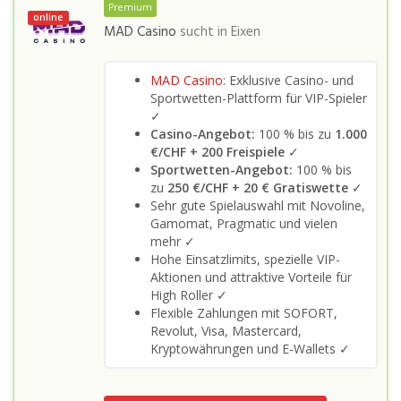
Premium
online
MAD Casino
sucht in
Eixen
MAD Casino
: Exklusive Casino- und
Sportwetten-Plattform für VIP-Spieler
✓
Casino-Angebot:
100 % bis zu
1.000
€/CHF + 200 Freispiele
✓
Sportwetten-Angebot:
100 % bis
zu
250 €/CHF + 20 € Gratiswette
✓
Sehr gute Spielauswahl mit Novoline,
Gamomat, Pragmatic und vielen
mehr ✓
Hohe Einsatzlimits, spezielle VIP-
Aktionen und attraktive Vorteile für
High Roller ✓
Flexible Zahlungen mit SOFORT,
Revolut, Visa, Mastercard,
Kryptowährungen und E-Wallets ✓