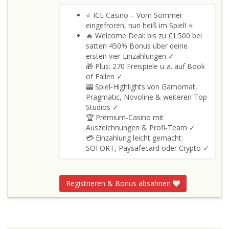
⭐ ICE Casino – Vom Sommer
eingefroren, nun heiß im Spiel! ⭐
🔥 Welcome Deal: bis zu €1.500 bei
satten 450% Bonus über deine
ersten vier Einzahlungen ✓
🎁 Plus: 270 Freispiele u. a. auf Book
of Fallen ✓
🎰 Spiel‑Highlights von Gamomat,
Pragmatic, Novoline & weiteren Top
Studios ✓
🏆 Premium‑Casino mit
Auszeichnungen & Profi‑Team ✓
💳 Einzahlung leicht gemacht:
SOFORT, Paysafecard oder Crypto ✓
Registrieren & Bonus absahnen