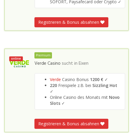
SOFORT, Paysafecard oder Crypto ✓
Registrieren & Bonus absahnen
Premium
online
Verde Casino
sucht in
Eixen
Verde
Casino Bonus
1200 €
✓
220
Freispiele z.B. bei
Sizzling Hot
✓
Online Casino des Monats mit
Novo
Slots
✓
Registrieren & Bonus absahnen