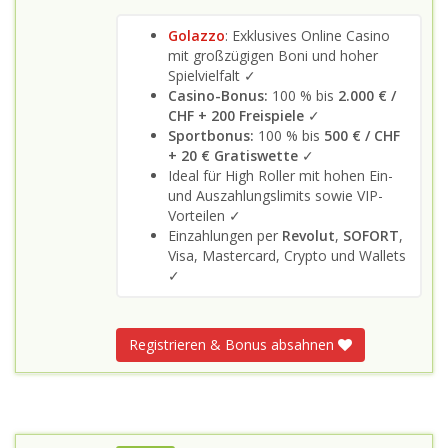
Golazzo
: Exklusives Online Casino
mit großzügigen Boni und hoher
Spielvielfalt ✓
Casino-Bonus:
100 % bis
2.000 € /
CHF + 200 Freispiele
✓
Sportbonus:
100 % bis
500 € / CHF
+ 20 € Gratiswette
✓
Ideal für High Roller mit hohen Ein-
und Auszahlungslimits sowie VIP-
Vorteilen ✓
Einzahlungen per
Revolut
,
SOFORT
,
Visa, Mastercard, Crypto und Wallets
✓
Registrieren & Bonus absahnen