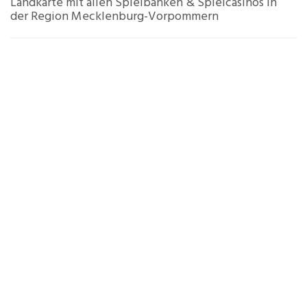
Landkarte mit allen Spielbanken & Spielcasinos in
der Region Mecklenburg-Vorpommern