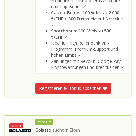
Spielbank mit luxuriösem Ambiente
und Top-Bonus ✓
Casino-Bonus:
100 % bis zu
2.000
€/CHF + 300 Freispiele
auf Novoline
✓
Sportbonus:
100 % bis zu
500
€/CHF
✓
Ideal für High Roller dank VIP-
Programm, Premium-Support und
hohen Limits ✓
Zahlungen mit Revolut, Google Pay,
Kryptowährungen und Kreditkarten ✓
Registrieren & Bonus absahnen
Premium
online
Golazzo
sucht in
Eixen