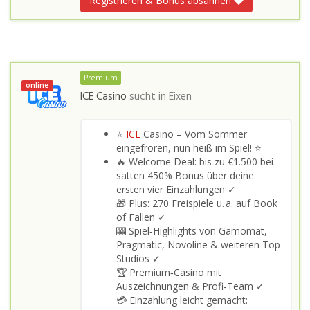
Registrieren & Bonus absahnen
Premium
online
ICE Casino
sucht in
Eixen
⭐
ICE
Casino – Vom Sommer
eingefroren, nun heiß im Spiel! ⭐
🔥 Welcome Deal: bis zu €1.500 bei
satten 450% Bonus über deine
ersten vier Einzahlungen ✓
🎁 Plus: 270 Freispiele u. a. auf Book
of Fallen ✓
🎰 Spiel‑Highlights von Gamomat,
Pragmatic, Novoline & weiteren Top
Studios ✓
🏆 Premium‑Casino mit
Auszeichnungen & Profi‑Team ✓
💳 Einzahlung leicht gemacht: