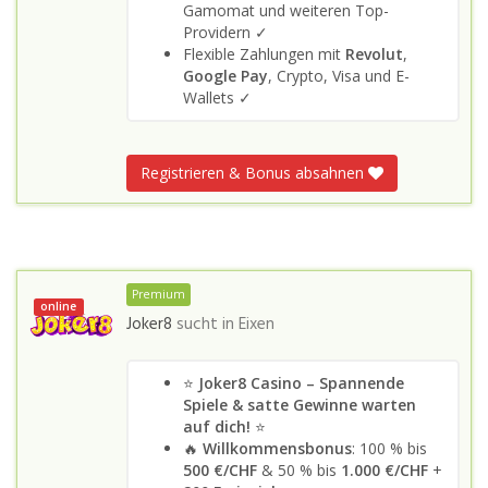
Gamomat und weiteren Top-
Providern ✓
Flexible Zahlungen mit
Revolut
,
Google Pay
, Crypto, Visa und E-
Wallets ✓
Registrieren & Bonus absahnen
Premium
online
Joker8
sucht in
Eixen
⭐
Joker8 Casino – Spannende
Spiele & satte Gewinne warten
auf dich!
⭐
🔥
Willkommensbonus
: 100 % bis
500 €/CHF
& 50 % bis
1.000 €/CHF
+