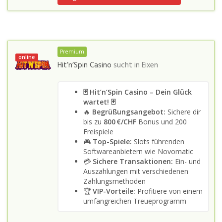
Premium
online
Hit’n’Spin Casino
sucht in
Eixen
🃏 Hit’n’Spin Casino – Dein Glück
wartet! 🃏
🔥
Begrüßungsangebot:
Sichere dir
bis zu
800 €/CHF
Bonus und 200
Freispiele
🎮
Top-Spiele:
Slots führenden
Softwareanbietern wie Novomatic
💳
Sichere Transaktionen:
Ein- und
Auszahlungen mit verschiedenen
Zahlungsmethoden
🏆
VIP-Vorteile:
Profitiere von einem
umfangreichen Treueprogramm