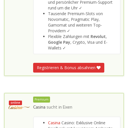
und persönlicher Premium-Support
rund um die Uhr ✓
Tausende Premium-Slots von
Novomatic, Pragmatic Play,
Gamomat und weiteren Top-
Providern ✓
Flexible Zahlungen mit
Revolut
,
Google Pay
, Crypto, Visa und E-
Wallets ✓
Registrieren & Bonus absahnen
Premium
online
Casina
sucht in
Eixen
Casina
Casino: Exklusive Online