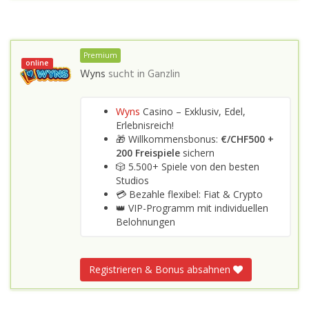
Premium
online
Wyns
sucht in
Ganzlin
Wyns
Casino – Exklusiv, Edel,
Erlebnisreich!
🎁 Willkommensbonus:
€/CHF500 +
200 Freispiele
sichern
🎲 5.500+ Spiele von den besten
Studios
💳 Bezahle flexibel: Fiat & Crypto
👑 VIP-Programm mit individuellen
Belohnungen
Registrieren & Bonus absahnen