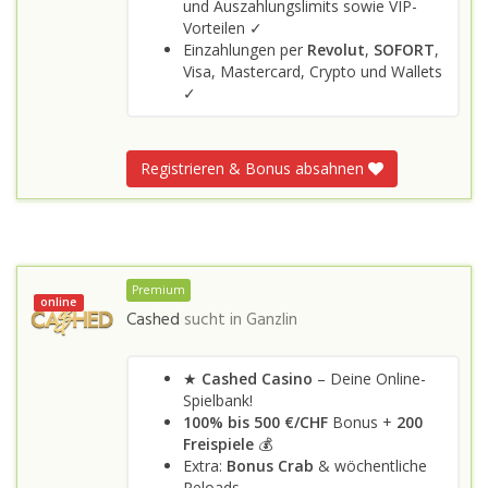
und Auszahlungslimits sowie VIP-
Vorteilen ✓
Einzahlungen per
Revolut
,
SOFORT
,
Visa, Mastercard, Crypto und Wallets
✓
Registrieren & Bonus absahnen
Premium
online
Cashed
sucht in
Ganzlin
★
Cashed Casino
– Deine Online-
Spielbank!
100% bis 500 €/CHF
Bonus +
200
Freispiele
💰
Extra:
Bonus Crab
& wöchentliche
Reloads