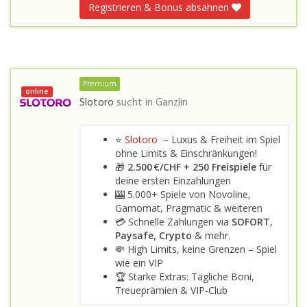
Registrieren & Bonus absahnen
Premium
online
Slotoro
sucht in
Ganzlin
⭐
Slotoro
– Luxus & Freiheit im Spiel
ohne Limits & Einschränkungen!
🎁
2.500 €/CHF + 250 Freispiele
für
deine ersten Einzahlungen
🎰 5.000+ Spiele von Novoline,
Gamomat, Pragmatic & weiteren
💳 Schnelle Zahlungen via
SOFORT
,
Paysafe, Crypto
& mehr.
💸 High Limits, keine Grenzen – Spiel
wie ein VIP
🏆 Starke Extras: Tägliche Boni,
Treueprämien & VIP-Club