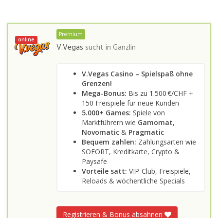
Premium
online
V.Vegas
sucht in
Ganzlin
V.Vegas Casino – Spielspaß ohne
Grenzen!
Mega-Bonus:
Bis zu 1.500 €/CHF +
150 Freispiele für neue Kunden
5.000+ Games:
Spiele von
Marktführern wie
Gamomat
,
Novomatic
&
Pragmatic
Bequem zahlen:
Zahlungsarten wie
SOFORT, Kreditkarte, Crypto &
Paysafe
Vorteile satt:
VIP-Club, Freispiele,
Reloads & wöchentliche Specials
Registrieren & Bonus absahnen