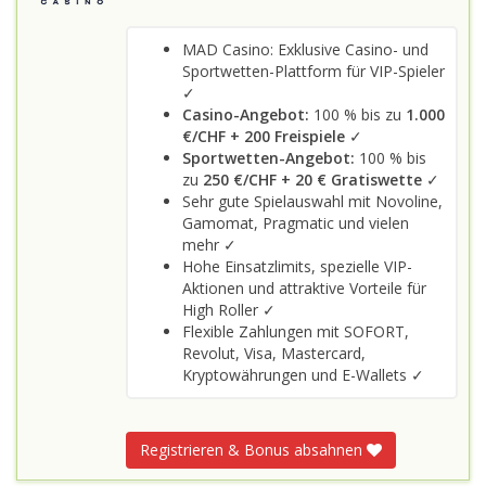
MAD Casino: Exklusive Casino- und
Sportwetten-Plattform für VIP-Spieler
✓
Casino-Angebot:
100 % bis zu
1.000
€/CHF + 200 Freispiele
✓
Sportwetten-Angebot:
100 % bis
zu
250 €/CHF + 20 € Gratiswette
✓
Sehr gute Spielauswahl mit Novoline,
Gamomat, Pragmatic und vielen
mehr ✓
Hohe Einsatzlimits, spezielle VIP-
Aktionen und attraktive Vorteile für
High Roller ✓
Flexible Zahlungen mit SOFORT,
Revolut, Visa, Mastercard,
Kryptowährungen und E-Wallets ✓
Registrieren & Bonus absahnen