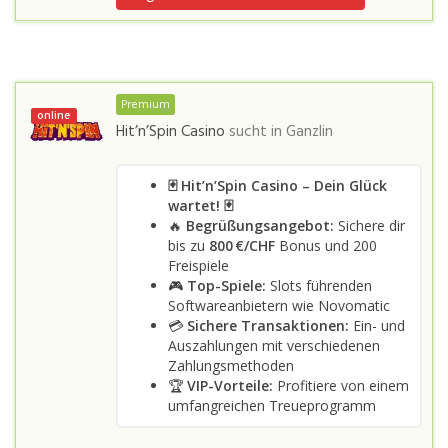
Premium
online
Hit’n’Spin Casino
sucht in
Ganzlin
🃏 Hit’n’Spin Casino – Dein Glück
wartet! 🃏
🔥
Begrüßungsangebot:
Sichere dir
bis zu
800 €/CHF
Bonus und 200
Freispiele
🎮
Top-Spiele:
Slots führenden
Softwareanbietern wie Novomatic
💳
Sichere Transaktionen:
Ein- und
Auszahlungen mit verschiedenen
Zahlungsmethoden
🏆
VIP-Vorteile:
Profitiere von einem
umfangreichen Treueprogramm