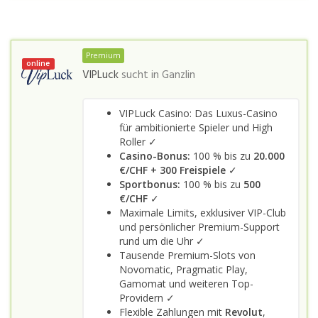
Premium
online
VIPLuck
sucht in
Ganzlin
VIPLuck Casino: Das Luxus-Casino
für ambitionierte Spieler und High
Roller ✓
Casino-Bonus:
100 % bis zu
20.000
€/CHF + 300 Freispiele
✓
Sportbonus:
100 % bis zu
500
€/CHF
✓
Maximale Limits, exklusiver VIP-Club
und persönlicher Premium-Support
rund um die Uhr ✓
Tausende Premium-Slots von
Novomatic, Pragmatic Play,
Gamomat und weiteren Top-
Providern ✓
Flexible Zahlungen mit
Revolut
,