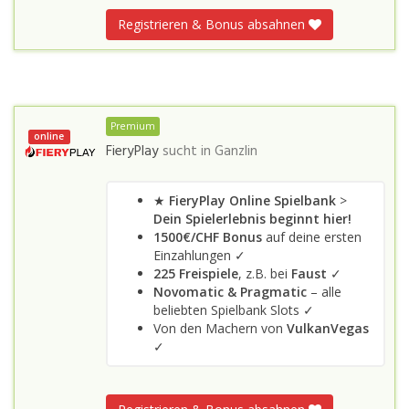
Registrieren & Bonus absahnen
Premium
online
FieryPlay
sucht in
Ganzlin
★
FieryPlay Online Spielbank
>
Dein Spielerlebnis beginnt hier!
1500€/CHF Bonus
auf deine ersten
Einzahlungen ✓
225 Freispiele
, z.B. bei
Faust
✓
Novomatic & Pragmatic
– alle
beliebten Spielbank Slots ✓
Von den Machern von
VulkanVegas
✓