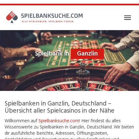
Skip
to
main
Toggl
content
navig
Spielbank in
Ganzlin
Spielbanken in Ganzlin, Deutschland –
Übersicht aller Spielcasinos in der Nähe
Willkommen auf
Spielbanksuche.com
! Hier findest du alles
Wissenswerte zu Spielbanken in Ganzlin, Deutschland. Wir bieten
dir ausführliche Berichte, Adressen, Öffnungszeiten,