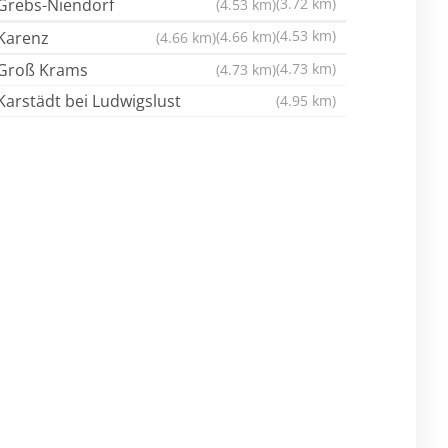
Grebs-Niendorf
(3.72 km)
(4.53 km)
(4.53 km)
Karenz
(4.66 km)
(4.66 km)
Groß Krams
(4.73 km)
(4.73 km)
Karstädt bei Ludwigslust
(4.95 km)