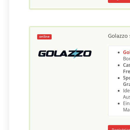
Golazzo
online
Go
Bon
Ca
Fre
Sp
Gr
Ide
Aus
Ei
Mas
Registri