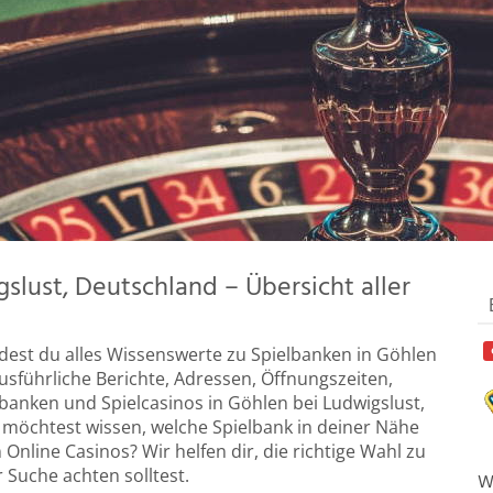
slust, Deutschland – Übersicht aller
indest du alles Wissenswerte zu Spielbanken in Göhlen
ausführliche Berichte, Adressen, Öffnungszeiten,
banken und Spielcasinos in Göhlen bei Ludwigslust,
öchtest wissen, welche Spielbank in deiner Nähe
Online Casinos? Wir helfen dir, die richtige Wahl zu
 Suche achten solltest.
W