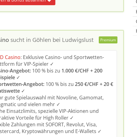
ino
sucht in
Göhlen bei Ludwigslust
Premium
D Casino
: Exklusive Casino- und Sportwetten-
ttform für VIP-Spieler ✓
sino-Angebot:
100 % bis zu
1.000 €/CHF + 200
ispiele
✓
ortwetten-Angebot:
100 % bis zu
250 €/CHF + 20 €
atiswette
✓
hr gute Spielauswahl mit Novoline, Gamomat,
agmatic und vielen mehr ✓
e Einsatzlimits, spezielle VIP-Aktionen und
raktive Vorteile für High Roller ✓
xible Zahlungen mit SOFORT, Revolut, Visa,
stercard, Kryptowährungen und E-Wallets ✓