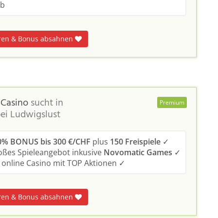
ub
eren & Bonus absahnen
 Casino
sucht in
Premium
ei Ludwigslust
0% BONUS bis 300 €/CHF
plus
150 Freispiele
✓
oßes Spieleangebot inkusive
Novomatic Games
✓
 online Casino mit TOP Aktionen ✓
eren & Bonus absahnen