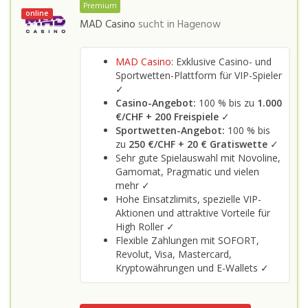
Premium
online
MAD Casino
sucht in
Hagenow
MAD Casino
: Exklusive Casino- und
Sportwetten-Plattform für VIP-Spieler
✓
Casino-Angebot:
100 % bis zu
1.000
€/CHF + 200 Freispiele
✓
Sportwetten-Angebot:
100 % bis
zu
250 €/CHF + 20 € Gratiswette
✓
Sehr gute Spielauswahl mit Novoline,
Gamomat, Pragmatic und vielen
mehr ✓
Hohe Einsatzlimits, spezielle VIP-
Aktionen und attraktive Vorteile für
High Roller ✓
Flexible Zahlungen mit SOFORT,
Revolut, Visa, Mastercard,
Kryptowährungen und E-Wallets ✓