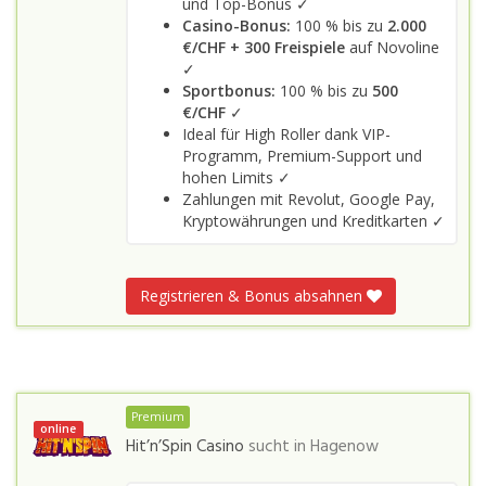
und Top-Bonus ✓
Casino-Bonus:
100 % bis zu
2.000
€/CHF + 300 Freispiele
auf Novoline
✓
Sportbonus:
100 % bis zu
500
€/CHF
✓
Ideal für High Roller dank VIP-
Programm, Premium-Support und
hohen Limits ✓
Zahlungen mit Revolut, Google Pay,
Kryptowährungen und Kreditkarten ✓
Registrieren & Bonus absahnen
Premium
online
Hit’n’Spin Casino
sucht in
Hagenow