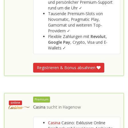
und persönlicher Premium-Support
rund um die Uhr ✓
Tausende Premium-Slots von
Novomatic, Pragmatic Play,
Gamomat und weiteren Top-
Providern ✓
Flexible Zahlungen mit
Revolut
,
Google Pay
, Crypto, Visa und E-
Wallets ✓
Registrieren & Bonus absahnen
Premium
online
Casina
sucht in
Hagenow
Casina
Casino: Exklusive Online