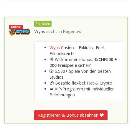
Premium
online
Wyns
sucht in
Hagenow
Wyns
Casino – Exklusiv, Edel,
Erlebnisreich!
🎁 Willkommensbonus:
€/CHF500 +
200 Freispiele
sichern
🎲 5.500+ Spiele von den besten
Studios
💳 Bezahle flexibel: Fiat & Crypto
👑 VIP-Programm mit individuellen
Belohnungen
Registrieren & Bonus absahnen