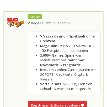
Premium
online
V.Vegas
sucht in
Hagenow
V.Vegas Casino – Spielspaß ohne
Grenzen!
Mega-Bonus:
Bis zu 1.500 €/CHF +
150 Freispiele für neue Kunden
5.000+ Games:
Spiele von
Marktführern wie
Gamomat
,
Novomatic
&
Pragmatic
Bequem zahlen:
Zahlungsarten wie
SOFORT, Kreditkarte, Crypto &
Paysafe
Vorteile satt:
VIP-Club, Freispiele,
Reloads & wöchentliche Specials
Registrieren & Bonus absahnen