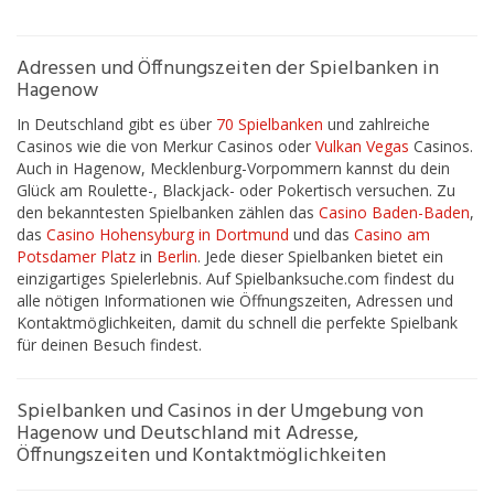
Adressen und Öffnungszeiten der Spielbanken in
Hagenow
In Deutschland gibt es über
70 Spielbanken
und zahlreiche
Casinos wie die von Merkur Casinos oder
Vulkan Vegas
Casinos.
Auch in Hagenow, Mecklenburg-Vorpommern kannst du dein
Glück am Roulette-, Blackjack- oder Pokertisch versuchen. Zu
den bekanntesten Spielbanken zählen das
Casino Baden-Baden
,
das
Casino Hohensyburg in Dortmund
und das
Casino am
Potsdamer Platz
in
Berlin
. Jede dieser Spielbanken bietet ein
einzigartiges Spielerlebnis. Auf Spielbanksuche.com findest du
alle nötigen Informationen wie Öffnungszeiten, Adressen und
Kontaktmöglichkeiten, damit du schnell die perfekte Spielbank
für deinen Besuch findest.
Spielbanken und Casinos in der Umgebung von
Hagenow und Deutschland mit Adresse,
Öffnungszeiten und Kontaktmöglichkeiten