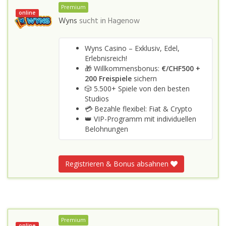
Premium
online
Wyns
sucht in
Hagenow
Wyns Casino – Exklusiv, Edel,
Erlebnisreich!
🎁 Willkommensbonus:
€/CHF500 +
200 Freispiele
sichern
🎲 5.500+ Spiele von den besten
Studios
💳 Bezahle flexibel: Fiat & Crypto
👑 VIP-Programm mit individuellen
Belohnungen
Registrieren & Bonus absahnen
Premium
online