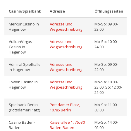
Casino/Spielbank
Adresse
Öffnungszeiten
Merkur Casino in
Adresse und
Mo-So: 09:00-
Hagenow
Wegbeschreibung
23:00
VulkanVegas
Adresse und
Mo-So: 10:00-
Casino in
Wegbeschreibung
24:00
Hagenow
Admiral Spielhalle
Adresse und
Mo-So: 09:00-
in Hagenow
Wegbeschreibung
22:00
Löwen Casino in
Adresse und
Mo-Sa: 10:00-
Hagenow
Wegbeschreibung
23:00, So: 12:00-
21:00
Spielbank Berlin
Potsdamer Platz,
Mo-So: 11:00-
(Potsdamer Platz)
10785 Berlin
03:00
Casino Baden-
Kaiserallee 1, 76530
Mo-So: 14:00-
Baden
Baden-Baden
02:00