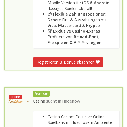
Mobile Version für
iOS & Android
–
flüssiges Spielen überall!
💳
Flexible Zahlungsoptionen
:
Sichere Ein- & Auszahlungen mit
Visa, Mastercard & Krypto
🏆
Exklusive Casino-Extras
:
Profitiere von
Reload-Boni,
Freispielen & VIP-Privilegien!
Registrieren & Bonus absahnen
Premium
online
Casina
sucht in
Hagenow
Casina Casino: Exklusive Online
Spielbank mit luxuriösem Ambiente