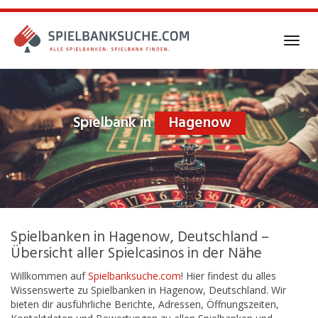
Skip
to
main
Toggl
content
navig
Spielbank in
Hagenow
Spielbanken in Hagenow, Deutschland –
Übersicht aller Spielcasinos in der Nähe
Willkommen auf
Spielbanksuche.com
! Hier findest du alles
Wissenswerte zu Spielbanken in Hagenow, Deutschland. Wir
bieten dir ausführliche Berichte, Adressen, Öffnungszeiten,