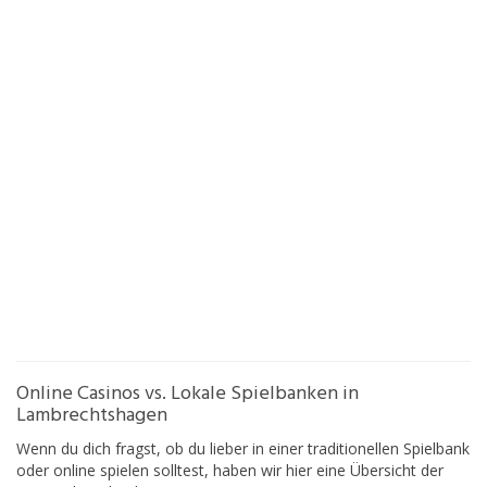
Online Casinos vs. Lokale Spielbanken in
Lambrechtshagen
Wenn du dich fragst, ob du lieber in einer traditionellen Spielbank
oder online spielen solltest, haben wir hier eine Übersicht der