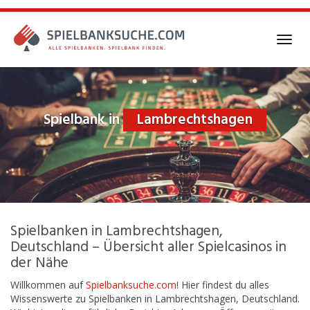
Skip
to
main
Toggl
content
navig
Spielbank in
Lambrechtshagen
Spielbanken in Lambrechtshagen,
Deutschland – Übersicht aller Spielcasinos in
der Nähe
Willkommen auf
Spielbanksuche.com
! Hier findest du alles
Wissenswerte zu Spielbanken in Lambrechtshagen, Deutschland.