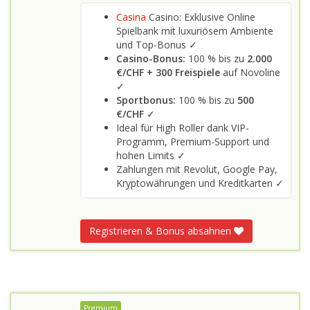
Casina
Casino: Exklusive Online
Spielbank mit luxuriösem Ambiente
und Top-Bonus ✓
Casino-Bonus:
100 % bis zu
2.000
€/CHF + 300 Freispiele
auf Novoline
✓
Sportbonus:
100 % bis zu
500
€/CHF
✓
Ideal für High Roller dank VIP-
Programm, Premium-Support und
hohen Limits ✓
Zahlungen mit Revolut, Google Pay,
Kryptowährungen und Kreditkarten ✓
Registrieren & Bonus absahnen
Premium