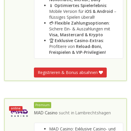
📱
Optimiertes Spielerlebnis
:
Mobile Version für
iOS & Android
–
flüssiges Spielen überall!
💳
Flexible Zahlungsoptionen
:
Sichere Ein- & Auszahlungen mit
Visa, Mastercard & Krypto
🏆
Exklusive Casino-Extras
:
Profitiere von
Reload-Boni,
Freispielen & VIP-Privilegien!
Registrieren & Bonus absahnen
Premium
online
MAD Casino
sucht in
Lambrechtshagen
MAD Casino: Exklusive Casino- und