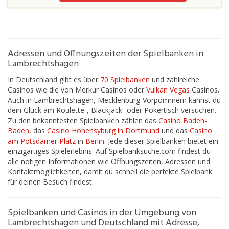
Adressen und Öffnungszeiten der Spielbanken in
Lambrechtshagen
In Deutschland gibt es über
70 Spielbanken
und zahlreiche
Casinos wie die von Merkur Casinos oder
Vulkan Vegas
Casinos.
Auch in Lambrechtshagen, Mecklenburg-Vorpommern kannst du
dein Glück am Roulette-, Blackjack- oder Pokertisch versuchen.
Zu den bekanntesten Spielbanken zählen das
Casino Baden-
Baden
, das
Casino Hohensyburg in Dortmund
und das
Casino
am Potsdamer Platz
in
Berlin
. Jede dieser Spielbanken bietet ein
einzigartiges Spielerlebnis. Auf Spielbanksuche.com findest du
alle nötigen Informationen wie Öffnungszeiten, Adressen und
Kontaktmöglichkeiten, damit du schnell die perfekte Spielbank
für deinen Besuch findest.
Spielbanken und Casinos in der Umgebung von
Lambrechtshagen und Deutschland mit Adresse,