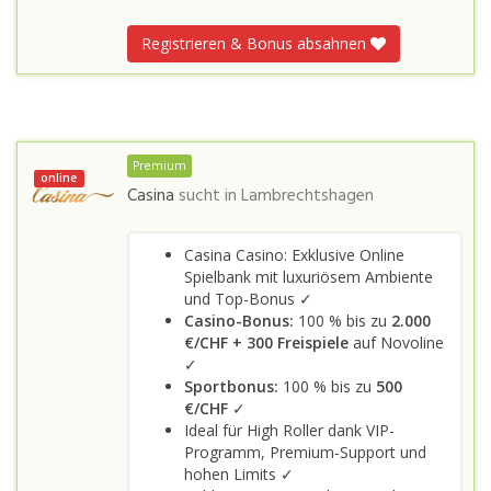
Registrieren & Bonus absahnen
Premium
online
Casina
sucht in
Lambrechtshagen
Casina Casino: Exklusive Online
Spielbank mit luxuriösem Ambiente
und Top-Bonus ✓
Casino-Bonus:
100 % bis zu
2.000
€/CHF + 300 Freispiele
auf Novoline
✓
Sportbonus:
100 % bis zu
500
€/CHF
✓
Ideal für High Roller dank VIP-
Programm, Premium-Support und
hohen Limits ✓