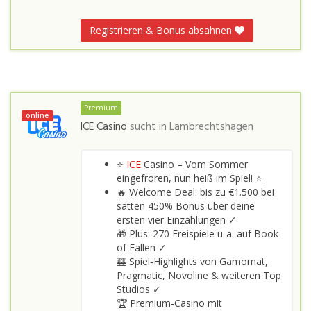
Registrieren & Bonus absahnen
Premium
online
ICE Casino
sucht in
Lambrechtshagen
⭐
ICE
Casino – Vom Sommer
eingefroren, nun heiß im Spiel! ⭐
🔥 Welcome Deal: bis zu €1.500 bei
satten 450% Bonus über deine
ersten vier Einzahlungen ✓
🎁 Plus: 270 Freispiele u. a. auf Book
of Fallen ✓
🎰 Spiel‑Highlights von Gamomat,
Pragmatic, Novoline & weiteren Top
Studios ✓
🏆 Premium‑Casino mit