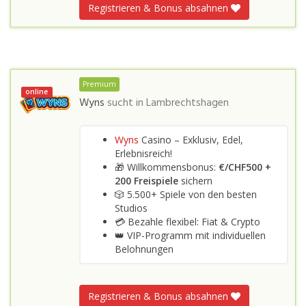
Registrieren & Bonus absahnen
Premium
online
Wyns
sucht in
Lambrechtshagen
Wyns
Casino – Exklusiv, Edel,
Erlebnisreich!
🎁 Willkommensbonus:
€/CHF500 +
200 Freispiele
sichern
🎲 5.500+ Spiele von den besten
Studios
💳 Bezahle flexibel: Fiat & Crypto
👑 VIP-Programm mit individuellen
Belohnungen
Registrieren & Bonus absahnen