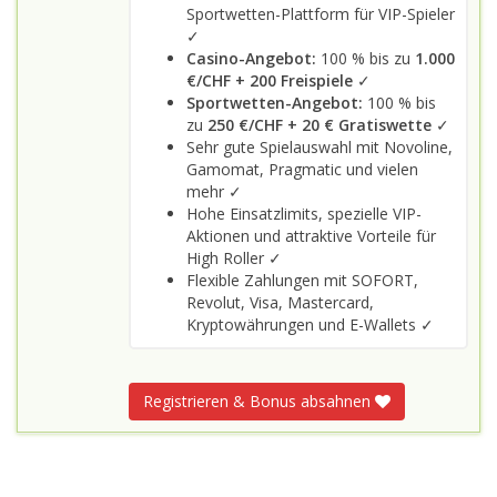
Sportwetten-Plattform für VIP-Spieler
✓
Casino-Angebot:
100 % bis zu
1.000
€/CHF + 200 Freispiele
✓
Sportwetten-Angebot:
100 % bis
zu
250 €/CHF + 20 € Gratiswette
✓
Sehr gute Spielauswahl mit Novoline,
Gamomat, Pragmatic und vielen
mehr ✓
Hohe Einsatzlimits, spezielle VIP-
Aktionen und attraktive Vorteile für
High Roller ✓
Flexible Zahlungen mit SOFORT,
Revolut, Visa, Mastercard,
Kryptowährungen und E-Wallets ✓
Registrieren & Bonus absahnen