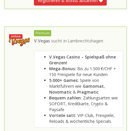
Registrieren & Bonus absahnen
Premium
online
V.Vegas
sucht in
Lambrechtshagen
V.Vegas Casino – Spielspaß ohne
Grenzen!
Mega-Bonus:
Bis zu 1.500 €/CHF +
150 Freispiele für neue Kunden
5.000+ Games:
Spiele von
Marktführern wie
Gamomat
,
Novomatic
&
Pragmatic
Bequem zahlen:
Zahlungsarten wie
SOFORT, Kreditkarte, Crypto &
Paysafe
Vorteile satt:
VIP-Club, Freispiele,
Reloads & wöchentliche Specials