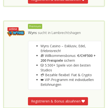
Premium
online
Wyns
sucht in
Lambrechtshagen
Wyns Casino – Exklusiv, Edel,
Erlebnisreich!
🎁 Willkommensbonus:
€/CHF500 +
200 Freispiele
sichern
🎲 5.500+ Spiele von den besten
Studios
💳 Bezahle flexibel: Fiat & Crypto
👑 VIP-Programm mit individuellen
Belohnungen
Registrieren & Bonus absahnen