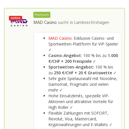
Premium
online
MAD Casino
sucht in
Lambrechtshagen
MAD Casino
: Exklusive Casino- und
Sportwetten-Plattform für VIP-Spieler
✓
Casino-Angebot:
100 % bis zu
1.000
€/CHF + 200 Freispiele
✓
Sportwetten-Angebot:
100 % bis
zu
250 €/CHF + 20 € Gratiswette
✓
Sehr gute Spielauswahl mit Novoline,
Gamomat, Pragmatic und vielen
mehr ✓
Hohe Einsatzlimits, spezielle VIP-
Aktionen und attraktive Vorteile für
High Roller ✓
Flexible Zahlungen mit SOFORT,
Revolut, Visa, Mastercard,
Kryptowährungen und E-Wallets ✓