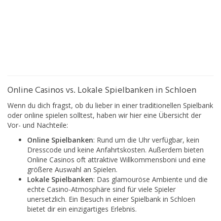
Online Casinos vs. Lokale Spielbanken in Schloen
Wenn du dich fragst, ob du lieber in einer traditionellen Spielbank
oder online spielen solltest, haben wir hier eine Übersicht der
Vor- und Nachteile:
Online Spielbanken
: Rund um die Uhr verfügbar, kein
Dresscode und keine Anfahrtskosten. Außerdem bieten
Online Casinos oft attraktive Willkommensboni und eine
größere Auswahl an Spielen.
Lokale Spielbanken
: Das glamouröse Ambiente und die
echte Casino-Atmosphäre sind für viele Spieler
unersetzlich. Ein Besuch in einer Spielbank in Schloen
bietet dir ein einzigartiges Erlebnis.