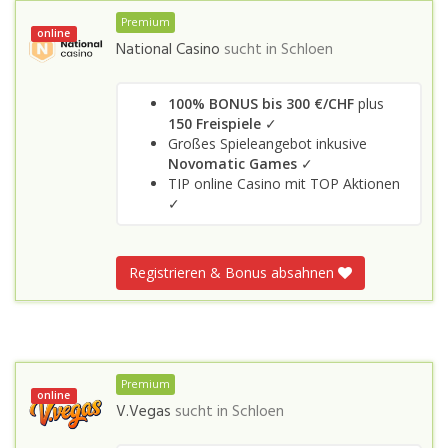
Premium
online
National Casino
sucht in
Schloen
100% BONUS bis 300 €/CHF
plus
150 Freispiele
✓
Großes Spieleangebot inkusive
Novomatic Games
✓
TIP online Casino mit TOP Aktionen
✓
Registrieren & Bonus absahnen
Premium
online
V.Vegas
sucht in
Schloen