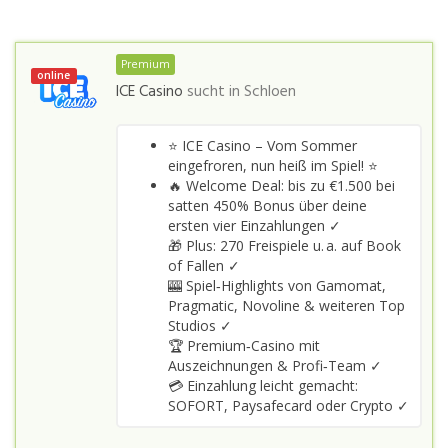
Premium
online
ICE Casino
sucht in
Schloen
⭐ ICE Casino – Vom Sommer
eingefroren, nun heiß im Spiel! ⭐
🔥 Welcome Deal: bis zu €1.500 bei
satten 450% Bonus über deine
ersten vier Einzahlungen ✓
🎁 Plus: 270 Freispiele u. a. auf Book
of Fallen ✓
🎰 Spiel‑Highlights von Gamomat,
Pragmatic, Novoline & weiteren Top
Studios ✓
🏆 Premium‑Casino mit
Auszeichnungen & Profi‑Team ✓
💳 Einzahlung leicht gemacht:
SOFORT, Paysafecard oder Crypto ✓