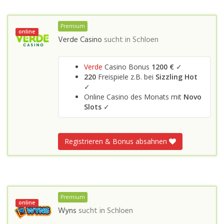
Premium
online
Verde Casino
sucht in
Schloen
Verde
Casino Bonus
1200 €
✓
220
Freispiele z.B. bei
Sizzling Hot
✓
Online Casino des Monats mit
Novo
Slots
✓
Registrieren & Bonus absahnen
Premium
online
Wyns
sucht in
Schloen