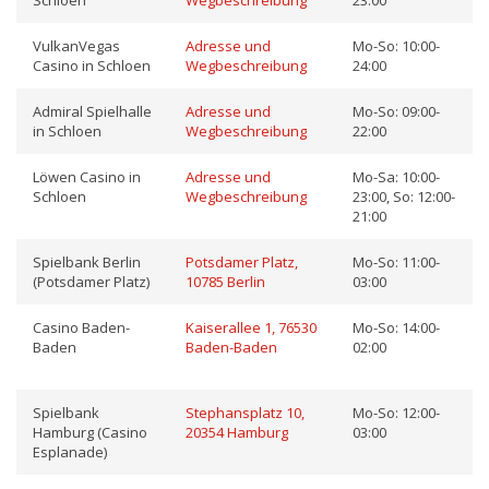
Schloen
Wegbeschreibung
23:00
VulkanVegas
Adresse und
Mo-So: 10:00-
Casino in Schloen
Wegbeschreibung
24:00
Admiral Spielhalle
Adresse und
Mo-So: 09:00-
in Schloen
Wegbeschreibung
22:00
Löwen Casino in
Adresse und
Mo-Sa: 10:00-
Schloen
Wegbeschreibung
23:00, So: 12:00-
21:00
Spielbank Berlin
Potsdamer Platz,
Mo-So: 11:00-
(Potsdamer Platz)
10785 Berlin
03:00
Casino Baden-
Kaiserallee 1, 76530
Mo-So: 14:00-
Baden
Baden-Baden
02:00
Spielbank
Stephansplatz 10,
Mo-So: 12:00-
Hamburg (Casino
20354 Hamburg
03:00
Esplanade)