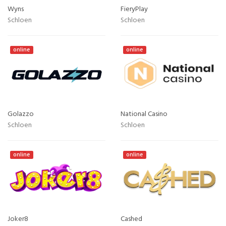
Wyns
FieryPlay
Schloen
Schloen
online
online
Golazzo
National Casino
Schloen
Schloen
online
online
Joker8
Cashed