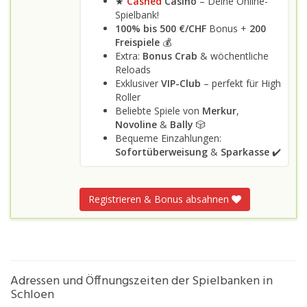
★
Cashed
Casino
– Deine Online-
Spielbank!
100% bis 500 €/CHF
Bonus +
200
Freispiele
💰
Extra:
Bonus Crab
& wöchentliche
Reloads
Exklusiver
VIP-Club
– perfekt für High
Roller
Beliebte Spiele von
Merkur
,
Novoline
&
Bally
🎲
Bequeme Einzahlungen:
Sofortüberweisung
&
Sparkasse
✔️
Registrieren & Bonus absahnen
Adressen und Öffnungszeiten der Spielbanken in
Schloen