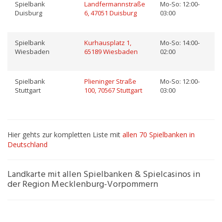
Spielbank
Landfermannstraße
Mo-So: 12:00-
Duisburg
6, 47051 Duisburg
03:00
Spielbank
Kurhausplatz 1,
Mo-So: 14:00-
Wiesbaden
65189 Wiesbaden
02:00
Spielbank
Plieninger Straße
Mo-So: 12:00-
Stuttgart
100, 70567 Stuttgart
03:00
Hier gehts zur kompletten Liste mit
allen 70 Spielbanken in
Deutschland
Landkarte mit allen Spielbanken & Spielcasinos in
der Region Mecklenburg-Vorpommern