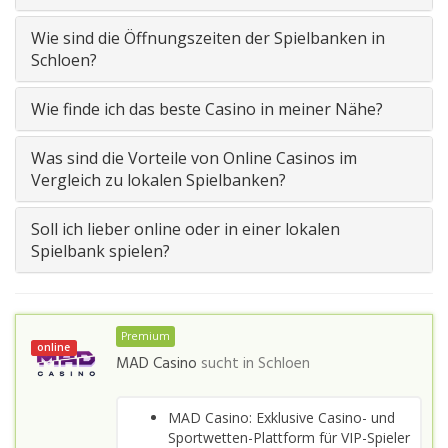
Wie sind die Öffnungszeiten der Spielbanken in
Schloen?
Wie finde ich das beste Casino in meiner Nähe?
Was sind die Vorteile von Online Casinos im
Vergleich zu lokalen Spielbanken?
Soll ich lieber online oder in einer lokalen
Spielbank spielen?
Premium
online
MAD Casino
sucht in
Schloen
MAD Casino: Exklusive Casino- und
Sportwetten-Plattform für VIP-Spieler