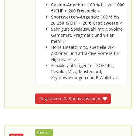
Casino-Angebot:
100 % bis zu
1.000
€/CHF + 200 Freispiele
✓
Sportwetten-Angebot:
100 % bis
zu
250 €/CHF + 20 € Gratiswette
✓
Sehr gute Spielauswahl mit Novoline,
Gamomat, Pragmatic und vielen
mehr ✓
Hohe Einsatzlimits, spezielle VIP-
Aktionen und attraktive Vorteile für
High Roller ✓
Flexible Zahlungen mit SOFORT,
Revolut, Visa, Mastercard,
Kryptowährungen und E-Wallets ✓
Registrieren & Bonus absahnen
Premium
online