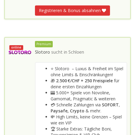
Registrieren & Bonus absahnen
Premium
online
Slotoro
sucht in
Schloen
⭐ Slotoro – Luxus & Freiheit im Spiel
ohne Limits & Einschränkungen!
🎁
2.500 €/CHF + 250 Freispiele
für
deine ersten Einzahlungen
🎰 5.000+ Spiele von Novoline,
Gamomat, Pragmatic & weiteren
💳 Schnelle Zahlungen via
SOFORT
,
Paysafe, Crypto
& mehr.
💸 High Limits, keine Grenzen – Spiel
wie ein VIP
🏆 Starke Extras: Tägliche Boni,
Treueprämien & VIP-Club