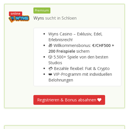
Premium
online
Wyns
sucht in
Schloen
Wyns Casino – Exklusiv, Edel,
Erlebnisreich!
🎁 Willkommensbonus:
€/CHF500 +
200 Freispiele
sichern
🎲 5.500+ Spiele von den besten
Studios
💳 Bezahle flexibel: Fiat & Crypto
👑 VIP-Programm mit individuellen
Belohnungen
Registrieren & Bonus absahnen