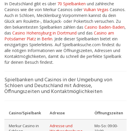
In Deutschland gibt es über
70 Spielbanken
und zahlreiche
Casinos wie die von Merkur Casinos oder
Vulkan Vegas
Casinos.
Auch in Schloen, Mecklenburg-Vorpommern kannst du dein
Glück am Roulette-, Blackjack- oder Pokertisch versuchen. Zu
den bekanntesten Spielbanken zählen das
Casino Baden-Baden
,
das
Casino Hohensyburg in Dortmund
und das
Casino am
Potsdamer Platz
in
Berlin
. Jede dieser Spielbanken bietet ein
einzigartiges Spielerlebnis. Auf Spielbanksuche.com findest du
alle nötigen Informationen wie Öffnungszeiten, Adressen und
Kontaktmöglichkeiten, damit du schnell die perfekte Spielbank
für deinen Besuch findest.
Spielbanken und Casinos in der Umgebung von
Schloen und Deutschland mit Adresse,
Öffnungszeiten und Kontaktmöglichkeiten
Casino/Spielbank
Adresse
Öffnungszeiten
Merkur Casino in
Adresse und
Mo-So: 09:00-