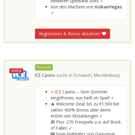
beliebten Spielbank Slots ✓
Von den Machern von
VulkanVegas
✓
Registrieren & Bonus absahnen
Premium
online
ICE Casino
sucht in
Schwerin, Mecklenburg
⭐
ICE
Casino – Vom Sommer
eingefroren, nun heiß im Spiel! ⭐
🔥 Welcome Deal: bis zu €1.500 bei
satten 450% Bonus über deine
ersten vier Einzahlungen ✓
🎁 Plus: 270 Freispiele u. a. auf Book
of Fallen ✓
🎰 Spiel‑Highlights von Gamomat,