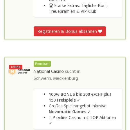
🏆 Starke Extras: Tägliche Boni,
Treueprämien & VIP-Club
Registrieren & Bonus absahnen
Premium
online
National Casino
sucht in
Schwerin, Mecklenburg
100% BONUS bis 300 €/CHF
plus
150 Freispiele
✓
Großes Spieleangebot inkusive
Novomatic Games
✓
TIP online Casino mit TOP Aktionen
✓