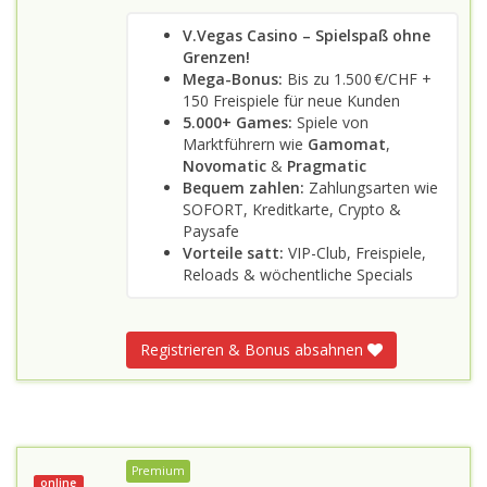
V.Vegas Casino – Spielspaß ohne
Grenzen!
Mega-Bonus:
Bis zu 1.500 €/CHF +
150 Freispiele für neue Kunden
5.000+ Games:
Spiele von
Marktführern wie
Gamomat
,
Novomatic
&
Pragmatic
Bequem zahlen:
Zahlungsarten wie
SOFORT, Kreditkarte, Crypto &
Paysafe
Vorteile satt:
VIP-Club, Freispiele,
Reloads & wöchentliche Specials
Registrieren & Bonus absahnen
Premium
online