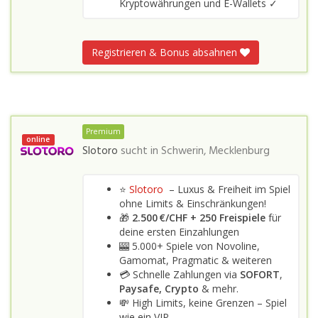
Kryptowährungen und E-Wallets ✓
Registrieren & Bonus absahnen
Premium
online
Slotoro
sucht in
Schwerin, Mecklenburg
⭐
Slotoro
– Luxus & Freiheit im Spiel
ohne Limits & Einschränkungen!
🎁
2.500 €/CHF + 250 Freispiele
für
deine ersten Einzahlungen
🎰 5.000+ Spiele von Novoline,
Gamomat, Pragmatic & weiteren
💳 Schnelle Zahlungen via
SOFORT
,
Paysafe, Crypto
& mehr.
💸 High Limits, keine Grenzen – Spiel
wie ein VIP