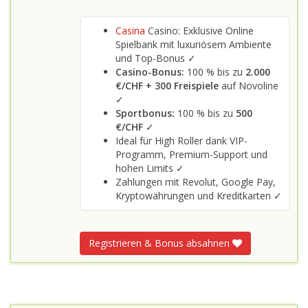
Casina
Casino: Exklusive Online
Spielbank mit luxuriösem Ambiente
und Top-Bonus ✓
Casino-Bonus:
100 % bis zu
2.000
€/CHF + 300 Freispiele
auf Novoline
✓
Sportbonus:
100 % bis zu
500
€/CHF
✓
Ideal für High Roller dank VIP-
Programm, Premium-Support und
hohen Limits ✓
Zahlungen mit Revolut, Google Pay,
Kryptowährungen und Kreditkarten ✓
Registrieren & Bonus absahnen