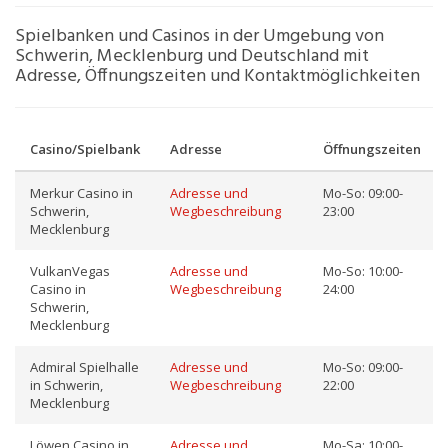
Spielbanken und Casinos in der Umgebung von
Schwerin, Mecklenburg und Deutschland mit
Adresse, Öffnungszeiten und Kontaktmöglichkeiten
Casino/Spielbank
Adresse
Öffnungszeiten
Merkur Casino in
Adresse und
Mo-So: 09:00-
Schwerin,
Wegbeschreibung
23:00
Mecklenburg
VulkanVegas
Adresse und
Mo-So: 10:00-
Casino in
Wegbeschreibung
24:00
Schwerin,
Mecklenburg
Admiral Spielhalle
Adresse und
Mo-So: 09:00-
in Schwerin,
Wegbeschreibung
22:00
Mecklenburg
Löwen Casino in
Adresse und
Mo-Sa: 10:00-