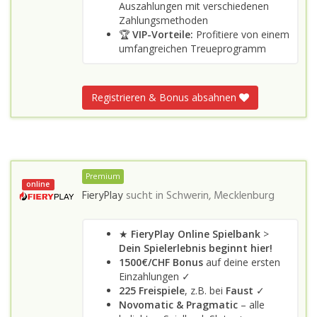
Auszahlungen mit verschiedenen
Zahlungsmethoden
🏆
VIP-Vorteile:
Profitiere von einem
umfangreichen Treueprogramm
Registrieren & Bonus absahnen
Premium
online
FieryPlay
sucht in
Schwerin, Mecklenburg
★
FieryPlay Online Spielbank
>
Dein Spielerlebnis beginnt hier!
1500€/CHF Bonus
auf deine ersten
Einzahlungen ✓
225 Freispiele
, z.B. bei
Faust
✓
Novomatic & Pragmatic
– alle