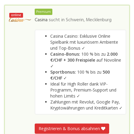
Premium
online
Casina
sucht in
Schwerin, Mecklenburg
Casina Casino: Exklusive Online
Spielbank mit luxuriösem Ambiente
und Top-Bonus ✓
Casino-Bonus:
100 % bis zu
2.000
€/CHF + 300 Freispiele
auf Novoline
✓
Sportbonus:
100 % bis zu
500
€/CHF
✓
Ideal für High Roller dank VIP-
Programm, Premium-Support und
hohen Limits ✓
Zahlungen mit Revolut, Google Pay,
Kryptowährungen und Kreditkarten ✓
Registrieren & Bonus absahnen