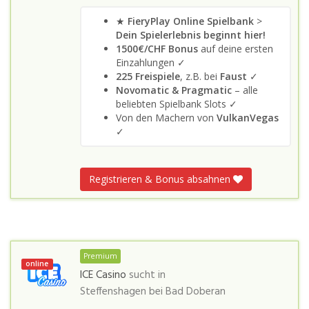
★
FieryPlay Online Spielbank
>
Dein Spielerlebnis beginnt hier!
1500€/CHF Bonus
auf deine ersten
Einzahlungen ✓
225 Freispiele
, z.B. bei
Faust
✓
Novomatic & Pragmatic
– alle
beliebten Spielbank Slots ✓
Von den Machern von
VulkanVegas
✓
Registrieren & Bonus absahnen
Premium
online
ICE Casino
sucht in
Steffenshagen bei Bad Doberan