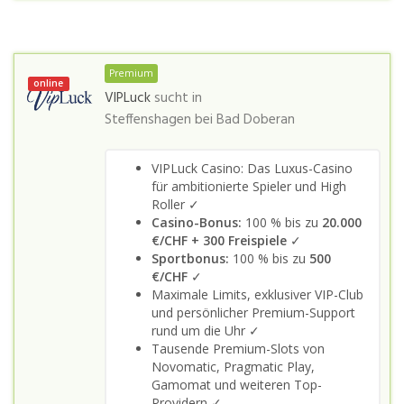
Premium
online
VIPLuck
sucht in
Steffenshagen bei Bad Doberan
VIPLuck Casino: Das Luxus-Casino
für ambitionierte Spieler und High
Roller ✓
Casino-Bonus:
100 % bis zu
20.000
€/CHF + 300 Freispiele
✓
Sportbonus:
100 % bis zu
500
€/CHF
✓
Maximale Limits, exklusiver VIP-Club
und persönlicher Premium-Support
rund um die Uhr ✓
Tausende Premium-Slots von
Novomatic, Pragmatic Play,
Gamomat und weiteren Top-
Providern ✓