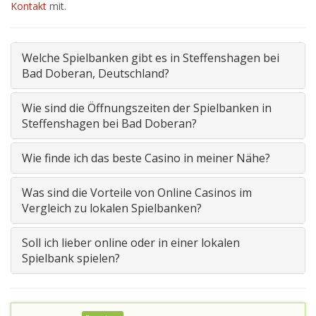
Kontakt
mit.
Welche Spielbanken gibt es in Steffenshagen bei
Bad Doberan, Deutschland?
Wie sind die Öffnungszeiten der Spielbanken in
Steffenshagen bei Bad Doberan?
Wie finde ich das beste Casino in meiner Nähe?
Was sind die Vorteile von Online Casinos im
Vergleich zu lokalen Spielbanken?
Soll ich lieber online oder in einer lokalen
Spielbank spielen?