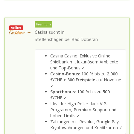
Premium
online
Casina
sucht in
Steffenshagen bei Bad Doberan
Casina Casino: Exklusive Online
Spielbank mit luxuriösem Ambiente
und Top-Bonus ✓
Casino-Bonus:
100 % bis zu
2.000
€/CHF + 300 Freispiele
auf Novoline
✓
Sportbonus:
100 % bis zu
500
€/CHF
✓
Ideal für High Roller dank VIP-
Programm, Premium-Support und
hohen Limits ✓
Zahlungen mit Revolut, Google Pay,
Kryptowährungen und Kreditkarten ✓