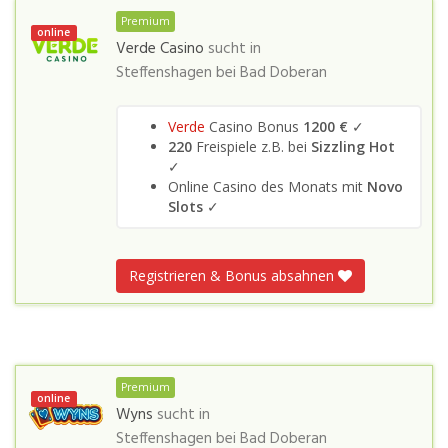
Premium
online
Verde Casino
sucht in
Steffenshagen bei Bad Doberan
Verde
Casino Bonus
1200 €
✓
220
Freispiele z.B. bei
Sizzling Hot
✓
Online Casino des Monats mit
Novo
Slots
✓
Registrieren & Bonus absahnen
Premium
online
Wyns
sucht in
Steffenshagen bei Bad Doberan