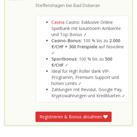
Steffenshagen bei Bad Doberan
Casina
Casino: Exklusive Online
Spielbank mit luxuriösem Ambiente
und Top-Bonus ✓
Casino-Bonus:
100 % bis zu
2.000
€/CHF + 300 Freispiele
auf Novoline
✓
Sportbonus:
100 % bis zu
500
€/CHF
✓
Ideal für High Roller dank VIP-
Programm, Premium-Support und
hohen Limits ✓
Zahlungen mit Revolut, Google Pay,
Kryptowährungen und Kreditkarten ✓
Registrieren & Bonus absahnen