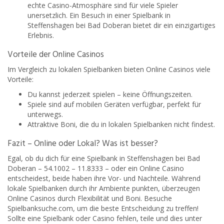
echte Casino-Atmosphäre sind für viele Spieler
unersetzlich. Ein Besuch in einer Spielbank in
Steffenshagen bei Bad Doberan bietet dir ein einzigartiges
Erlebnis.
Vorteile der Online Casinos
Im Vergleich zu lokalen Spielbanken bieten Online Casinos viele
Vorteile:
Du kannst jederzeit spielen – keine Öffnungszeiten.
Spiele sind auf mobilen Geräten verfügbar, perfekt für
unterwegs.
Attraktive Boni, die du in lokalen Spielbanken nicht findest.
Fazit – Online oder Lokal? Was ist besser?
Egal, ob du dich für eine Spielbank in Steffenshagen bei Bad
Doberan – 54.1002 – 11.8333 – oder ein Online Casino
entscheidest, beide haben ihre Vor- und Nachteile. Während
lokale Spielbanken durch ihr Ambiente punkten, überzeugen
Online Casinos durch Flexibilität und Boni. Besuche
Spielbanksuche.com, um die beste Entscheidung zu treffen!
Sollte eine Spielbank oder Casino fehlen, teile und dies unter