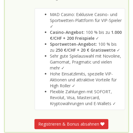
MAD Casino: Exklusive Casino- und
Sportwetten-Plattform für VIP-Spieler
✓
Casino-Angebot:
100 % bis zu
1.000
€/CHF + 200 Freispiele
✓
Sportwetten-Angebot:
100 % bis
zu
250 €/CHF + 20 € Gratiswette
✓
Sehr gute Spielauswahl mit Novoline,
Gamomat, Pragmatic und vielen
mehr ✓
Hohe Einsatzlimits, spezielle VIP-
Aktionen und attraktive Vorteile für
High Roller ✓
Flexible Zahlungen mit SOFORT,
Revolut, Visa, Mastercard,
Kryptowährungen und E-Wallets ✓
Registrieren & Bonus absahnen