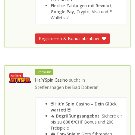
Flexible Zahlungen mit
Revolut
,
Google Pay
, Crypto, Visa und E-
Wallets ✓
Registrieren & Bonus absahnen
Premium
online
Hit’n’Spin Casino
sucht in
Steffenshagen bei Bad Doberan
🃏 Hit’n’Spin Casino – Dein Glück
wartet! 🃏
🔥
Begrüßungsangebot:
Sichere dir
bis zu
800 €/CHF
Bonus und 200
Freispiele
🎮
Top-Spiele:
Slots führenden