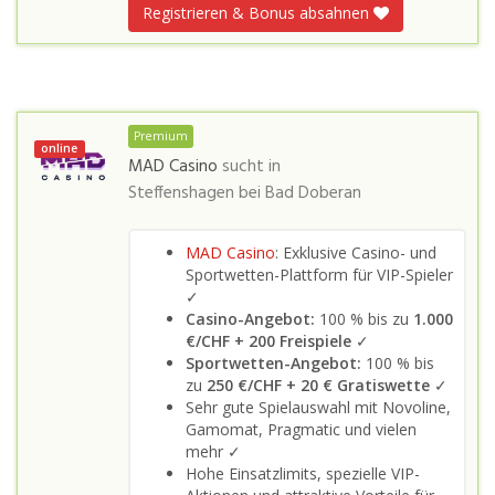
Registrieren & Bonus absahnen
Premium
online
MAD Casino
sucht in
Steffenshagen bei Bad Doberan
MAD Casino
: Exklusive Casino- und
Sportwetten-Plattform für VIP-Spieler
✓
Casino-Angebot:
100 % bis zu
1.000
€/CHF + 200 Freispiele
✓
Sportwetten-Angebot:
100 % bis
zu
250 €/CHF + 20 € Gratiswette
✓
Sehr gute Spielauswahl mit Novoline,
Gamomat, Pragmatic und vielen
mehr ✓
Hohe Einsatzlimits, spezielle VIP-