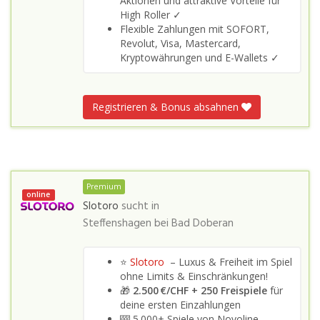
Aktionen und attraktive Vorteile für
High Roller ✓
Flexible Zahlungen mit SOFORT,
Revolut, Visa, Mastercard,
Kryptowährungen und E-Wallets ✓
Registrieren & Bonus absahnen
Premium
online
Slotoro
sucht in
Steffenshagen bei Bad Doberan
⭐
Slotoro
– Luxus & Freiheit im Spiel
ohne Limits & Einschränkungen!
🎁
2.500 €/CHF + 250 Freispiele
für
deine ersten Einzahlungen
🎰 5.000+ Spiele von Novoline,