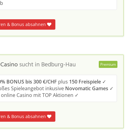
ub
eren & Bonus absahnen
 Casino
sucht in
Bedburg-Hau
Premium
0% BONUS bis 300 €/CHF
plus
150 Freispiele
✓
oßes Spieleangebot inkusive
Novomatic Games
✓
 online Casino mit TOP Aktionen ✓
eren & Bonus absahnen