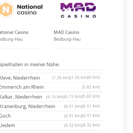
ational Casino
MAD Casino
edburg-Hau
Bedburg-Hau
Spielhallen in meiner Nähe:
(0 km)
Kleve, Niederrhein
(1.35 km)
(1.35 km)
Emmerich am Rhein
(5.82 km)
(5.82 km)
Kalkar, Niederrhein
(6.15 km)
(6.15 km)
Kranenburg, Niederrhein
(6.51 km)
(6.51 km)
Goch
(6.91 km)
(6.91 km)
Uedem
(8.32 km)
(8.32 km)