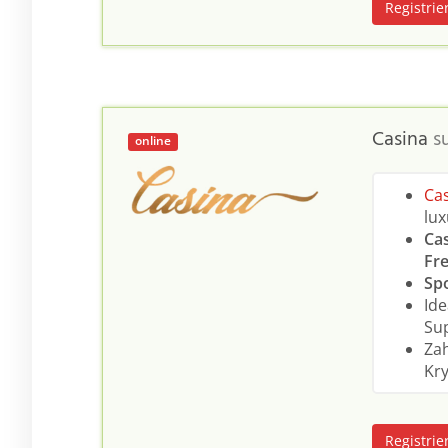
Registri
Casina
s
online
Ca
lu
Ca
Fre
Sp
Ide
Su
Zah
Kr
Registri