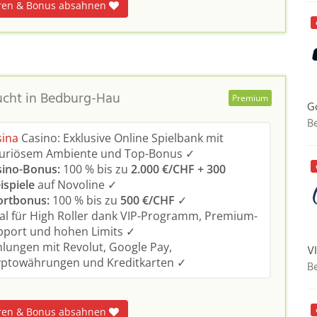
eren & Bonus absahnen
ucht in
Bedburg-Hau
Premium
G
B
sina
Casino: Exklusive Online Spielbank mit
xuriösem Ambiente und Top-Bonus ✓
sino-Bonus:
100 % bis zu
2.000 €/CHF + 300
ispiele
auf Novoline ✓
ortbonus:
100 % bis zu
500 €/CHF
✓
al für High Roller dank VIP-Programm, Premium-
pport und hohen Limits ✓
lungen mit Revolut, Google Pay,
V
yptowährungen und Kreditkarten ✓
B
eren & Bonus absahnen