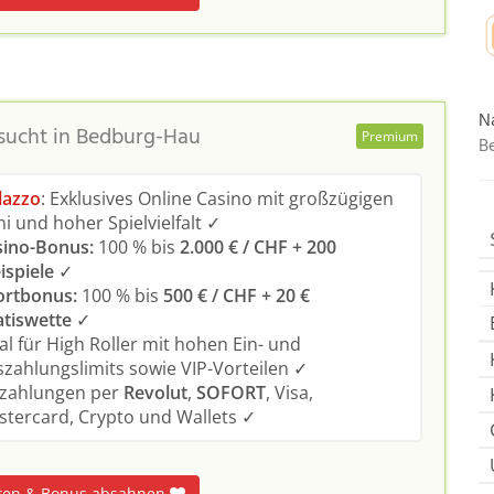
N
sucht in
Bedburg-Hau
Premium
B
lazzo
: Exklusives Online Casino mit großzügigen
i und hoher Spielvielfalt ✓
sino-Bonus:
100 % bis
2.000 € / CHF + 200
ispiele
✓
ortbonus:
100 % bis
500 € / CHF + 20 €
atiswette
✓
al für High Roller mit hohen Ein- und
zahlungslimits sowie VIP-Vorteilen ✓
nzahlungen per
Revolut
,
SOFORT
, Visa,
tercard, Crypto und Wallets ✓
eren & Bonus absahnen