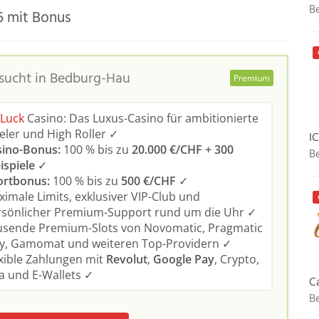
B
6 mit Bonus
sucht in
Bedburg-Hau
Premium
PLuck
Casino: Das Luxus-Casino für ambitionierte
eler und High Roller ✓
I
sino-Bonus:
100 % bis zu
20.000 €/CHF + 300
B
ispiele
✓
ortbonus:
100 % bis zu
500 €/CHF
✓
imale Limits, exklusiver VIP-Club und
rsönlicher Premium-Support rund um die Uhr ✓
usende Premium-Slots von Novomatic, Pragmatic
ay, Gamomat und weiteren Top-Providern ✓
xible Zahlungen mit
Revolut
,
Google Pay
, Crypto,
a und E-Wallets ✓
C
B