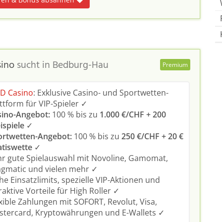
ino
sucht in
Bedburg-Hau
Premium
D Casino
: Exklusive Casino- und Sportwetten-
ttform für VIP-Spieler ✓
sino-Angebot:
100 % bis zu
1.000 €/CHF + 200
ispiele
✓
ortwetten-Angebot:
100 % bis zu
250 €/CHF + 20 €
atiswette
✓
hr gute Spielauswahl mit Novoline, Gamomat,
agmatic und vielen mehr ✓
e Einsatzlimits, spezielle VIP-Aktionen und
raktive Vorteile für High Roller ✓
xible Zahlungen mit SOFORT, Revolut, Visa,
stercard, Kryptowährungen und E-Wallets ✓