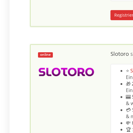
Registri
Slotoro
s
online
⭐
S
Ei
🎁
Ei
🎰 
& 
💳 
& 
💸 
🏆 