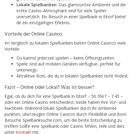
Lokale Spielbanken
: Das glamouröse Ambiente und die
echte Casino-Atmosphäre sind für viele Spieler
unersetzlich. Ein Besuch in einer Spielbank in Eitorf bietet
dir ein einzigartiges Erlebnis.
Vorteile der Online Casinos
Im Vergleich zu lokalen Spielbanken bieten Online Casinos viele
Vorteile:
Du kannst jederzeit spielen – keine Öffnungszeiten.
Spiele sind auf mobilen Geräten verfügbar, perfekt für
unterwegs.
Attraktive Boni, die du in lokalen Spielbanken nicht findest.
Fazit – Online oder Lokal? Was ist besser?
Egal, ob du dich für eine Spielbank in Eitorf – 50.7667 – 7.45 –
oder ein Online Casino entscheidest, beide haben ihre Vor- und
Nachteile. Während lokale Spielbanken durch ihr Ambiente
punkten, überzeugen Online Casinos durch Flexibilität und Boni.
Besuche Spielbanksuche.com, um die beste Entscheidung zu
treffen! Sollte eine Spielbank oder Casino fehlen, teile und dies
unter
Kontakt
mit.