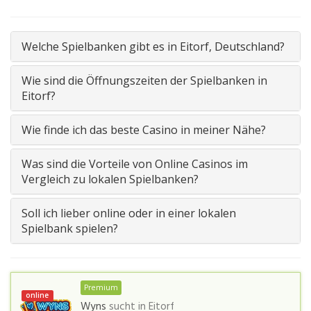
Welche Spielbanken gibt es in Eitorf, Deutschland?
Wie sind die Öffnungszeiten der Spielbanken in
Eitorf?
Wie finde ich das beste Casino in meiner Nähe?
Was sind die Vorteile von Online Casinos im
Vergleich zu lokalen Spielbanken?
Soll ich lieber online oder in einer lokalen
Spielbank spielen?
Premium
online
Wyns
sucht in
Eitorf