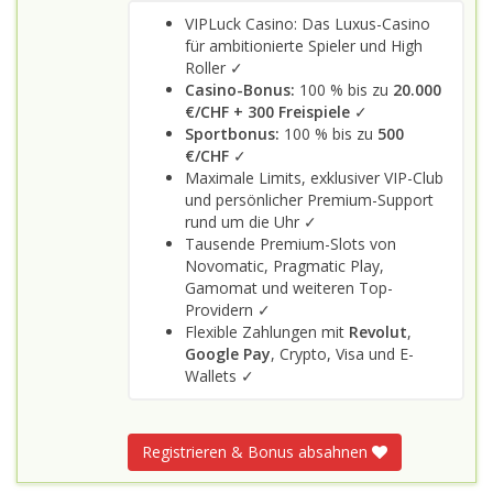
VIPLuck Casino: Das Luxus-Casino
für ambitionierte Spieler und High
Roller ✓
Casino-Bonus:
100 % bis zu
20.000
€/CHF + 300 Freispiele
✓
Sportbonus:
100 % bis zu
500
€/CHF
✓
Maximale Limits, exklusiver VIP-Club
und persönlicher Premium-Support
rund um die Uhr ✓
Tausende Premium-Slots von
Novomatic, Pragmatic Play,
Gamomat und weiteren Top-
Providern ✓
Flexible Zahlungen mit
Revolut
,
Google Pay
, Crypto, Visa und E-
Wallets ✓
Registrieren & Bonus absahnen