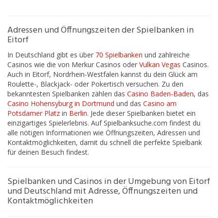
Adressen und Öffnungszeiten der Spielbanken in
Eitorf
In Deutschland gibt es über
70 Spielbanken
und zahlreiche
Casinos wie die von Merkur Casinos oder
Vulkan Vegas
Casinos.
Auch in Eitorf, Nordrhein-Westfalen kannst du dein Glück am
Roulette-, Blackjack- oder Pokertisch versuchen. Zu den
bekanntesten Spielbanken zählen das
Casino Baden-Baden
, das
Casino Hohensyburg in Dortmund
und das
Casino am
Potsdamer Platz
in
Berlin
. Jede dieser Spielbanken bietet ein
einzigartiges Spielerlebnis. Auf Spielbanksuche.com findest du
alle nötigen Informationen wie Öffnungszeiten, Adressen und
Kontaktmöglichkeiten, damit du schnell die perfekte Spielbank
für deinen Besuch findest.
Spielbanken und Casinos in der Umgebung von Eitorf
und Deutschland mit Adresse, Öffnungszeiten und
Kontaktmöglichkeiten