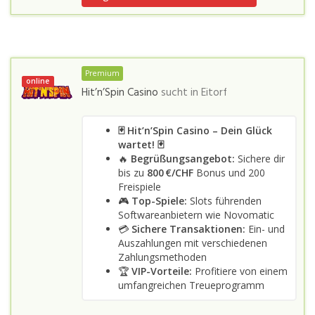
Premium
online
Hit’n’Spin Casino
sucht in
Eitorf
🃏 Hit’n’Spin Casino – Dein Glück
wartet! 🃏
🔥
Begrüßungsangebot:
Sichere dir
bis zu
800 €/CHF
Bonus und 200
Freispiele
🎮
Top-Spiele:
Slots führenden
Softwareanbietern wie Novomatic
💳
Sichere Transaktionen:
Ein- und
Auszahlungen mit verschiedenen
Zahlungsmethoden
🏆
VIP-Vorteile:
Profitiere von einem
umfangreichen Treueprogramm