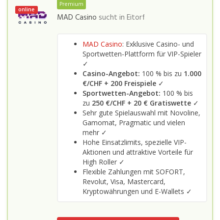
Premium
online
MAD Casino
sucht in
Eitorf
MAD Casino
: Exklusive Casino- und
Sportwetten-Plattform für VIP-Spieler
✓
Casino-Angebot:
100 % bis zu
1.000
€/CHF + 200 Freispiele
✓
Sportwetten-Angebot:
100 % bis
zu
250 €/CHF + 20 € Gratiswette
✓
Sehr gute Spielauswahl mit Novoline,
Gamomat, Pragmatic und vielen
mehr ✓
Hohe Einsatzlimits, spezielle VIP-
Aktionen und attraktive Vorteile für
High Roller ✓
Flexible Zahlungen mit SOFORT,
Revolut, Visa, Mastercard,
Kryptowährungen und E-Wallets ✓