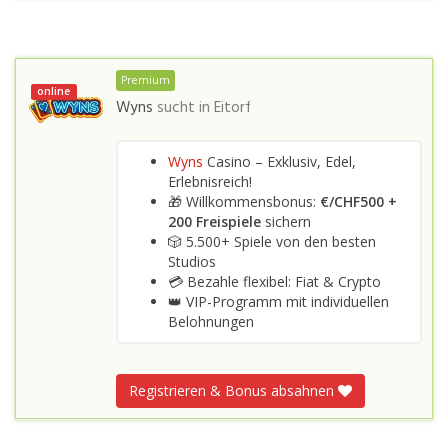
Premium
online
Wyns
sucht in
Eitorf
Wyns
Casino – Exklusiv, Edel,
Erlebnisreich!
🎁 Willkommensbonus:
€/CHF500 +
200 Freispiele
sichern
🎲 5.500+ Spiele von den besten
Studios
💳 Bezahle flexibel: Fiat & Crypto
👑 VIP-Programm mit individuellen
Belohnungen
Registrieren & Bonus absahnen