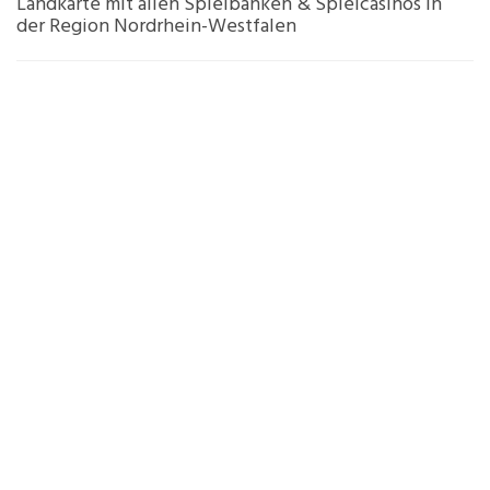
Landkarte mit allen Spielbanken & Spielcasinos in
der Region Nordrhein-Westfalen