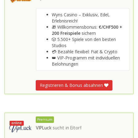
Wyns Casino – Exklusiv, Edel,
Erlebnisreich!
🎁 Willkommensbonus:
€/CHF500 +
200 Freispiele
sichern
🎲 5.500+ Spiele von den besten
Studios
💳 Bezahle flexibel: Fiat & Crypto
👑 VIP-Programm mit individuellen
Belohnungen
Registrieren & Bonus absahnen
Premium
online
VIPLuck
sucht in
Eitorf