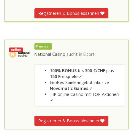
Registrieren & Bonus absahnen
Premium
online
National Casino
sucht in
Eitorf
100% BONUS bis 300 €/CHF
plus
150 Freispiele
✓
Großes Spieleangebot inkusive
Novomatic Games
✓
TIP online Casino mit TOP Aktionen
✓
Registrieren & Bonus absahnen