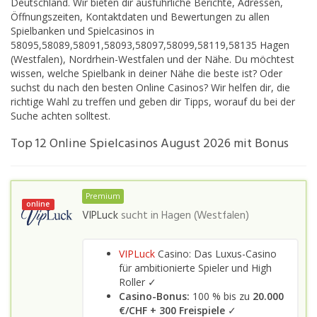
Deutschland. Wir bieten dir ausführliche Berichte, Adressen,
Öffnungszeiten, Kontaktdaten und Bewertungen zu allen
Spielbanken und Spielcasinos in
58095,58089,58091,58093,58097,58099,58119,58135 Hagen
(Westfalen), Nordrhein-Westfalen und der Nähe. Du möchtest
wissen, welche Spielbank in deiner Nähe die beste ist? Oder
suchst du nach den besten Online Casinos? Wir helfen dir, die
richtige Wahl zu treffen und geben dir Tipps, worauf du bei der
Suche achten solltest.
Top 12 Online Spielcasinos August 2026 mit Bonus
Premium
online
VIPLuck
sucht in
Hagen (Westfalen)
VIPLuck
Casino: Das Luxus-Casino
für ambitionierte Spieler und High
Roller ✓
Casino-Bonus:
100 % bis zu
20.000
€/CHF + 300 Freispiele
✓