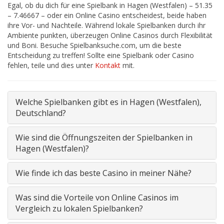
Egal, ob du dich für eine Spielbank in Hagen (Westfalen) – 51.35
– 7.46667 – oder ein Online Casino entscheidest, beide haben
ihre Vor- und Nachteile. Während lokale Spielbanken durch ihr
Ambiente punkten, überzeugen Online Casinos durch Flexibilität
und Boni. Besuche Spielbanksuche.com, um die beste
Entscheidung zu treffen! Sollte eine Spielbank oder Casino
fehlen, teile und dies unter
Kontakt
mit.
Welche Spielbanken gibt es in Hagen (Westfalen),
Deutschland?
Wie sind die Öffnungszeiten der Spielbanken in
Hagen (Westfalen)?
Wie finde ich das beste Casino in meiner Nähe?
Was sind die Vorteile von Online Casinos im
Vergleich zu lokalen Spielbanken?