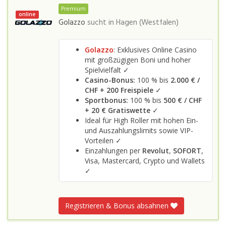
Premium
online
Golazzo
sucht in
Hagen (Westfalen)
Golazzo
: Exklusives Online Casino
mit großzügigen Boni und hoher
Spielvielfalt ✓
Casino-Bonus:
100 % bis
2.000 € /
CHF + 200 Freispiele
✓
Sportbonus:
100 % bis
500 € / CHF
+ 20 € Gratiswette
✓
Ideal für High Roller mit hohen Ein-
und Auszahlungslimits sowie VIP-
Vorteilen ✓
Einzahlungen per
Revolut
,
SOFORT
,
Visa, Mastercard, Crypto und Wallets
✓
Registrieren & Bonus absahnen