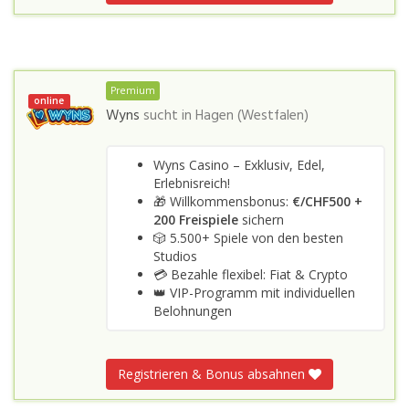
Premium
online
Wyns
sucht in
Hagen (Westfalen)
Wyns Casino – Exklusiv, Edel,
Erlebnisreich!
🎁 Willkommensbonus:
€/CHF500 +
200 Freispiele
sichern
🎲 5.500+ Spiele von den besten
Studios
💳 Bezahle flexibel: Fiat & Crypto
👑 VIP-Programm mit individuellen
Belohnungen
Registrieren & Bonus absahnen