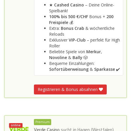
★
Cashed Casino
– Deine Online-
Spielbank!
100% bis 500 €/CHF
Bonus +
200
Freispiele
💰
Extra:
Bonus Crab
& wöchentliche
Reloads
Exklusiver
VIP-Club
– perfekt für High
Roller
Beliebte Spiele von
Merkur
,
Novoline
&
Bally
🎲
Bequeme Einzahlungen:
Sofortüberweisung
&
Sparkasse
✔️
Registrieren & Bonus absahnen
Premium
online
Verde Casino
sucht in
Hagen (Westfalen)