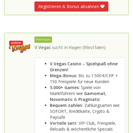
Registrieren & Bonus absahnen
Premium
online
V.Vegas
sucht in
Hagen (Westfalen)
V.Vegas Casino – Spielspaß ohne
Grenzen!
Mega-Bonus:
Bis zu 1.500 €/CHF +
150 Freispiele für neue Kunden
5.000+ Games:
Spiele von
Marktführern wie
Gamomat
,
Novomatic
&
Pragmatic
Bequem zahlen:
Zahlungsarten wie
SOFORT, Kreditkarte, Crypto &
Paysafe
Vorteile satt:
VIP-Club, Freispiele,
Reloads & wöchentliche Specials