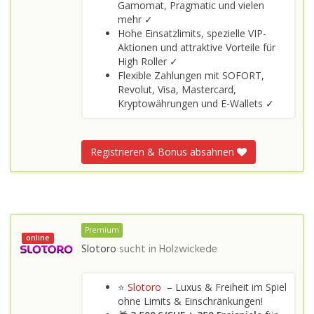
Gamomat, Pragmatic und vielen
mehr ✓
Hohe Einsatzlimits, spezielle VIP-
Aktionen und attraktive Vorteile für
High Roller ✓
Flexible Zahlungen mit SOFORT,
Revolut, Visa, Mastercard,
Kryptowährungen und E-Wallets ✓
Registrieren & Bonus absahnen
Premium
online
Slotoro
sucht in
Holzwickede
⭐
Slotoro
– Luxus & Freiheit im Spiel
ohne Limits & Einschränkungen!