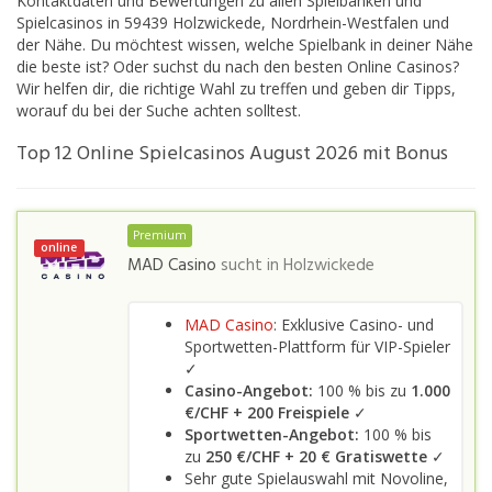
Kontaktdaten und Bewertungen zu allen Spielbanken und
Spielcasinos in 59439 Holzwickede, Nordrhein-Westfalen und
der Nähe. Du möchtest wissen, welche Spielbank in deiner Nähe
die beste ist? Oder suchst du nach den besten Online Casinos?
Wir helfen dir, die richtige Wahl zu treffen und geben dir Tipps,
worauf du bei der Suche achten solltest.
Top 12 Online Spielcasinos August 2026 mit Bonus
Premium
online
MAD Casino
sucht in
Holzwickede
MAD Casino
: Exklusive Casino- und
Sportwetten-Plattform für VIP-Spieler
✓
Casino-Angebot:
100 % bis zu
1.000
€/CHF + 200 Freispiele
✓
Sportwetten-Angebot:
100 % bis
zu
250 €/CHF + 20 € Gratiswette
✓
Sehr gute Spielauswahl mit Novoline,