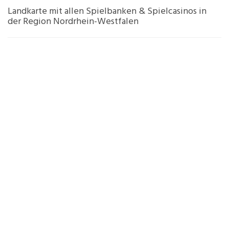
Landkarte mit allen Spielbanken & Spielcasinos in
der Region Nordrhein-Westfalen