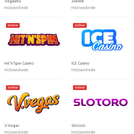
Vegasino
Joker8
Holzwickede
Holzwickede
online
online
Hit’n’Spin Casino
ICE Casino
Holzwickede
Holzwickede
online
online
V.Vegas
Slotoro
Holzwickede
Holzwickede