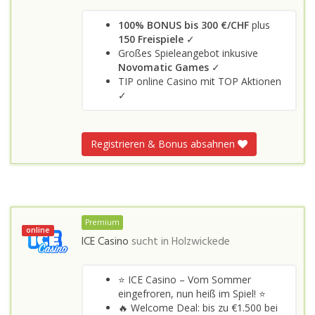
100% BONUS bis 300 €/CHF
plus
150 Freispiele
✓
Großes Spieleangebot inkusive
Novomatic Games
✓
TIP online Casino mit TOP Aktionen
✓
Registrieren & Bonus absahnen
Premium
online
ICE Casino
sucht in
Holzwickede
⭐ ICE Casino – Vom Sommer
eingefroren, nun heiß im Spiel! ⭐
🔥 Welcome Deal: bis zu €1.500 bei