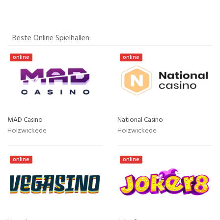
Beste Online Spielhallen:
online
online
MAD Casino
National Casino
Holzwickede
Holzwickede
online
online