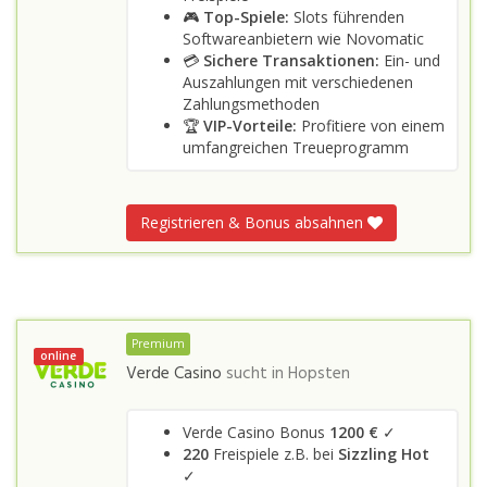
🎮
Top-Spiele:
Slots führenden
Softwareanbietern wie Novomatic
💳
Sichere Transaktionen:
Ein- und
Auszahlungen mit verschiedenen
Zahlungsmethoden
🏆
VIP-Vorteile:
Profitiere von einem
umfangreichen Treueprogramm
Registrieren & Bonus absahnen
Premium
online
Verde Casino
sucht in
Hopsten
Verde Casino Bonus
1200 €
✓
220
Freispiele z.B. bei
Sizzling Hot
✓