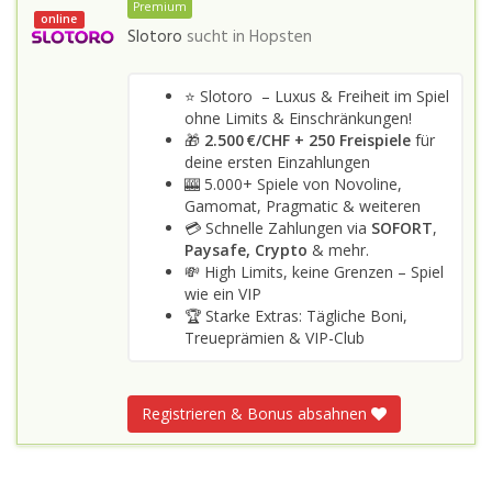
Premium
online
Slotoro
sucht in
Hopsten
⭐ Slotoro – Luxus & Freiheit im Spiel
ohne Limits & Einschränkungen!
🎁
2.500 €/CHF + 250 Freispiele
für
deine ersten Einzahlungen
🎰 5.000+ Spiele von Novoline,
Gamomat, Pragmatic & weiteren
💳 Schnelle Zahlungen via
SOFORT
,
Paysafe, Crypto
& mehr.
💸 High Limits, keine Grenzen – Spiel
wie ein VIP
🏆 Starke Extras: Tägliche Boni,
Treueprämien & VIP-Club
Registrieren & Bonus absahnen