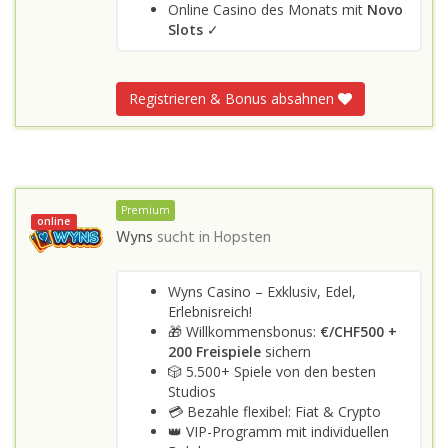
Online Casino des Monats mit
Novo
Slots
✓
Registrieren & Bonus absahnen
Premium
online
Wyns
sucht in
Hopsten
Wyns Casino – Exklusiv, Edel,
Erlebnisreich!
🎁 Willkommensbonus:
€/CHF500 +
200 Freispiele
sichern
🎲 5.500+ Spiele von den besten
Studios
💳 Bezahle flexibel: Fiat & Crypto
👑 VIP-Programm mit individuellen