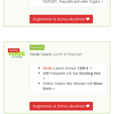
SOFORT, Paysafecard oder Crypto ✓
Registrieren & Bonus absahnen
Premium
online
Verde Casino
sucht in
Hopsten
Verde
Casino Bonus
1200 €
✓
220
Freispiele z.B. bei
Sizzling Hot
✓
Online Casino des Monats mit
Novo
Slots
✓
Registrieren & Bonus absahnen