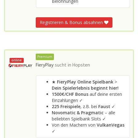
Belohnungen
Registrieren & Bonus absahnen
Premium
online
FieryPlay
sucht in
Hopsten
★
FieryPlay Online Spielbank
>
Dein Spielerlebnis beginnt hier!
1500€/CHF Bonus
auf deine ersten
Einzahlungen ✓
225 Freispiele
, z.B. bei
Faust
✓
Novomatic & Pragmatic
– alle
beliebten Spielbank Slots ✓
Von den Machern von
VulkanVegas
✓