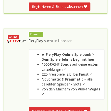
Registrieren & Bonus absahnen
Premium
online
FieryPlay
sucht in
Hopsten
★
FieryPlay Online Spielbank
>
Dein Spielerlebnis beginnt hier!
1500€/CHF Bonus
auf deine ersten
Einzahlungen ✓
225 Freispiele
, z.B. bei
Faust
✓
Novomatic & Pragmatic
– alle
beliebten Spielbank Slots ✓
Von den Machern von
VulkanVegas
✓