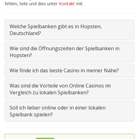
fehlen, teile und dies unter
Kontakt
mit.
Welche Spielbanken gibt es in Hopsten,
Deutschland?
Wie sind die Öffnungszeiten der Spielbanken in
Hopsten?
Wie finde ich das beste Casino in meiner Nähe?
Was sind die Vorteile von Online Casinos im
Vergleich zu lokalen Spielbanken?
Soll ich lieber online oder in einer lokalen
Spielbank spielen?