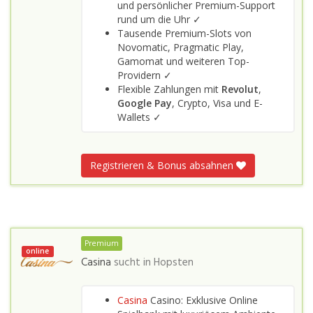
und persönlicher Premium-Support
rund um die Uhr ✓
Tausende Premium-Slots von
Novomatic, Pragmatic Play,
Gamomat und weiteren Top-
Providern ✓
Flexible Zahlungen mit
Revolut
,
Google Pay
, Crypto, Visa und E-
Wallets ✓
Registrieren & Bonus absahnen
Premium
online
Casina
sucht in
Hopsten
Casina
Casino: Exklusive Online