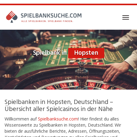
Skip
to
main
Toggl
content
navig
Spielbank in
Hopsten
Spielbanken in Hopsten, Deutschland –
Übersicht aller Spielcasinos in der Nähe
Willkommen auf
Spielbanksuche.com
! Hier findest du alles
Wissenswerte zu Spielbanken in Hopsten, Deutschland. Wir
bieten dir ausführliche Berichte, Adressen, Öffnungszeiten,