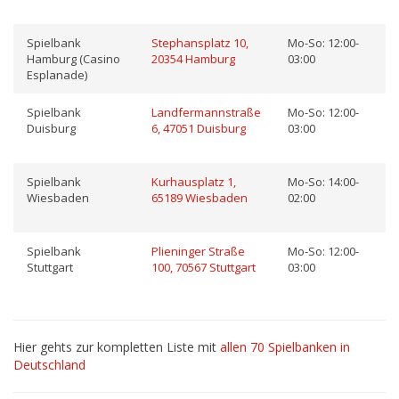
Spielbank
Stephansplatz 10,
Mo-So: 12:00-
Hamburg (Casino
20354 Hamburg
03:00
Esplanade)
Spielbank
Landfermannstraße
Mo-So: 12:00-
Duisburg
6, 47051 Duisburg
03:00
Spielbank
Kurhausplatz 1,
Mo-So: 14:00-
Wiesbaden
65189 Wiesbaden
02:00
Spielbank
Plieninger Straße
Mo-So: 12:00-
Stuttgart
100, 70567 Stuttgart
03:00
Hier gehts zur kompletten Liste mit
allen 70 Spielbanken in
Deutschland