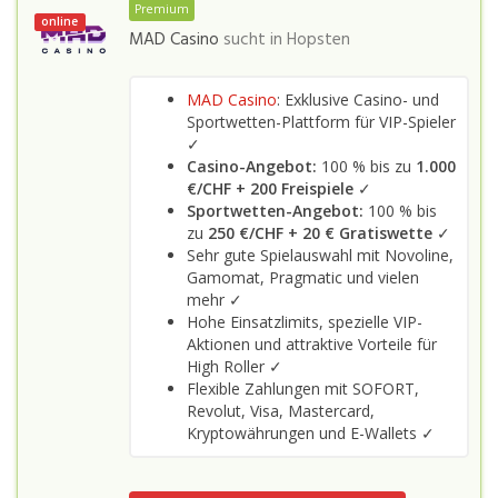
Premium
online
MAD Casino
sucht in
Hopsten
MAD Casino
: Exklusive Casino- und
Sportwetten-Plattform für VIP-Spieler
✓
Casino-Angebot:
100 % bis zu
1.000
€/CHF + 200 Freispiele
✓
Sportwetten-Angebot:
100 % bis
zu
250 €/CHF + 20 € Gratiswette
✓
Sehr gute Spielauswahl mit Novoline,
Gamomat, Pragmatic und vielen
mehr ✓
Hohe Einsatzlimits, spezielle VIP-
Aktionen und attraktive Vorteile für
High Roller ✓
Flexible Zahlungen mit SOFORT,
Revolut, Visa, Mastercard,
Kryptowährungen und E-Wallets ✓