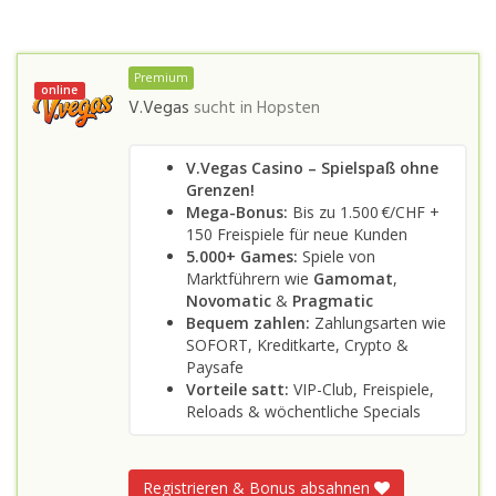
Premium
online
V.Vegas
sucht in
Hopsten
V.Vegas Casino – Spielspaß ohne
Grenzen!
Mega-Bonus:
Bis zu 1.500 €/CHF +
150 Freispiele für neue Kunden
5.000+ Games:
Spiele von
Marktführern wie
Gamomat
,
Novomatic
&
Pragmatic
Bequem zahlen:
Zahlungsarten wie
SOFORT, Kreditkarte, Crypto &
Paysafe
Vorteile satt:
VIP-Club, Freispiele,
Reloads & wöchentliche Specials
Registrieren & Bonus absahnen