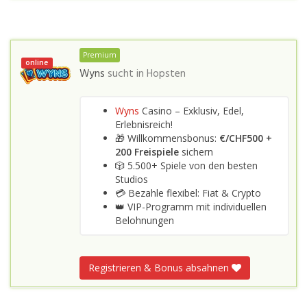
Premium
online
Wyns
sucht in
Hopsten
Wyns
Casino – Exklusiv, Edel,
Erlebnisreich!
🎁 Willkommensbonus:
€/CHF500 +
200 Freispiele
sichern
🎲 5.500+ Spiele von den besten
Studios
💳 Bezahle flexibel: Fiat & Crypto
👑 VIP-Programm mit individuellen
Belohnungen
Registrieren & Bonus absahnen