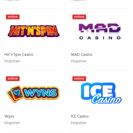
online
online
Hit’n’Spin Casino
MAD Casino
Hopsten
Hopsten
online
online
Wyns
ICE Casino
Hopsten
Hopsten