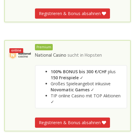
Registrieren & Bonus absahnen
Premium
online
National Casino
sucht in
Hopsten
100% BONUS bis 300 €/CHF
plus
150 Freispiele
✓
Großes Spieleangebot inkusive
Novomatic Games
✓
TIP online Casino mit TOP Aktionen
✓
Registrieren & Bonus absahnen