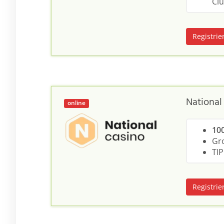
Cl
Registri
National
online
10
Gr
TIP
Registri