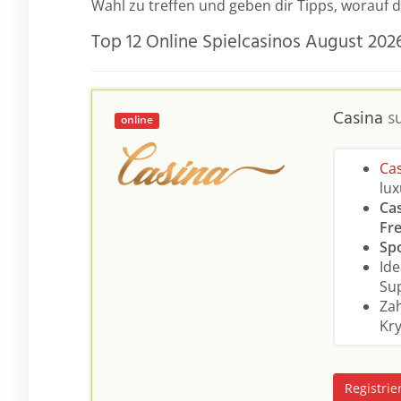
Wahl zu treffen und geben dir Tipps, worauf d
Top 12 Online Spielcasinos August 202
Casina
s
online
Ca
lu
Ca
Fre
Sp
Ide
Su
Zah
Kr
Registri