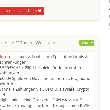
eren & Bonus absahnen
ucht in
Münster, Westfalen
Premium
lotoro
– Luxus & Freiheit im Spiel ohne Limits &
nschränkungen!
2.500 €/CHF + 250 Freispiele
für deine ersten
nzahlungen
5.000+ Spiele von Novoline, Gamomat, Pragmatic
weiteren
Schnelle Zahlungen via
SOFORT
,
Paysafe, Crypto
mehr.
High Limits, keine Grenzen – Spiel wie ein VIP
Starke Extras: Tägliche Boni, Treueprämien & VIP-