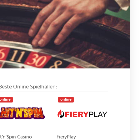
Beste Online Spielhallen:
online
online
t’n’Spin Casino
FieryPlay