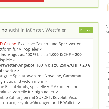
N
ino
sucht in
Münster, Westfalen
Premium
M
D Casino
: Exklusive Casino- und Sportwetten-
ttform für VIP-Spieler ✓
sino-Angebot:
100 % bis zu
1.000 €/CHF + 200
ispiele
✓
ortwetten-Angebot:
100 % bis zu
250 €/CHF + 20 €
atiswette
✓
hr gute Spielauswahl mit Novoline, Gamomat,
agmatic und vielen mehr ✓
e Einsatzlimits, spezielle VIP-Aktionen und
raktive Vorteile für High Roller ✓
xible Zahlungen mit SOFORT, Revolut, Visa,
stercard, Kryptowährungen und E-Wallets ✓