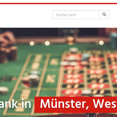
ank in
Münster, Wes