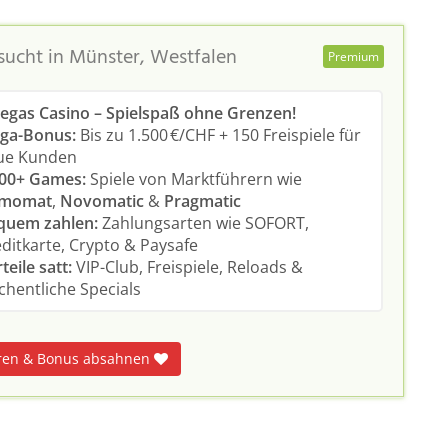
sucht in
Münster, Westfalen
Premium
egas Casino – Spielspaß ohne Grenzen!
ga-Bonus:
Bis zu 1.500 €/CHF + 150 Freispiele für
ue Kunden
000+ Games:
Spiele von Marktführern wie
momat
,
Novomatic
&
Pragmatic
quem zahlen:
Zahlungsarten wie SOFORT,
ditkarte, Crypto & Paysafe
teile satt:
VIP-Club, Freispiele, Reloads &
hentliche Specials
eren & Bonus absahnen