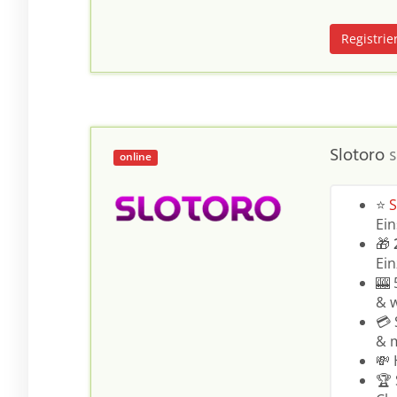
Registri
Slotoro
s
online
⭐
S
Ei
🎁
Ei
🎰 
& 
💳 
& 
💸 
🏆 