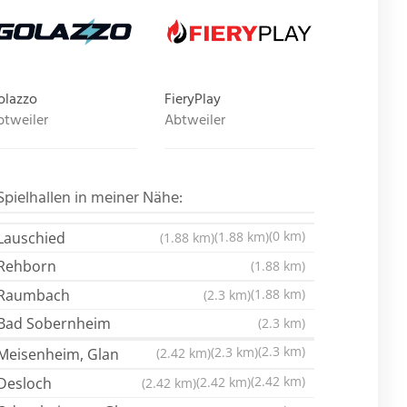
olazzo
FieryPlay
btweiler
Abtweiler
Spielhallen in meiner Nähe:
(0 km)
Lauschied
(1.88 km)
(1.88 km)
Rehborn
(1.88 km)
Raumbach
(1.88 km)
(2.3 km)
Bad Sobernheim
(2.3 km)
(2.3 km)
(2.3 km)
Meisenheim, Glan
(2.42 km)
(2.42 km)
Desloch
(2.42 km)
(2.42 km)