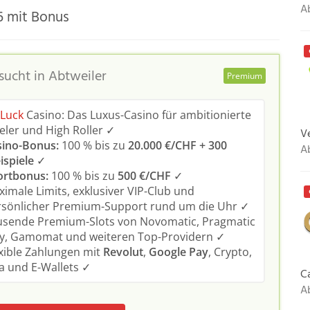
A
6 mit Bonus
sucht in
Abtweiler
Premium
PLuck
Casino: Das Luxus-Casino für ambitionierte
eler und High Roller ✓
V
sino-Bonus:
100 % bis zu
20.000 €/CHF + 300
A
ispiele
✓
ortbonus:
100 % bis zu
500 €/CHF
✓
imale Limits, exklusiver VIP-Club und
rsönlicher Premium-Support rund um die Uhr ✓
usende Premium-Slots von Novomatic, Pragmatic
ay, Gamomat und weiteren Top-Providern ✓
xible Zahlungen mit
Revolut
,
Google Pay
, Crypto,
a und E-Wallets ✓
C
A