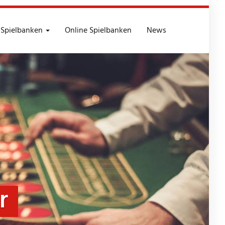
Spielbanken
Online Spielbanken
News
r