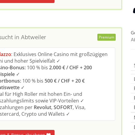
G
sucht in
Abtweiler
Premium
A
lazzo
: Exklusives Online Casino mit großzügigen
i und hoher Spielvielfalt ✓
sino-Bonus:
100 % bis
2.000 € / CHF + 200
ispiele
✓
ortbonus:
100 % bis
500 € / CHF + 20 €
atiswette
✓
al für High Roller mit hohen Ein- und
zahlungslimits sowie VIP-Vorteilen ✓
nzahlungen per
Revolut
,
SOFORT
, Visa,
tercard, Crypto und Wallets ✓
eren & Bonus absahnen