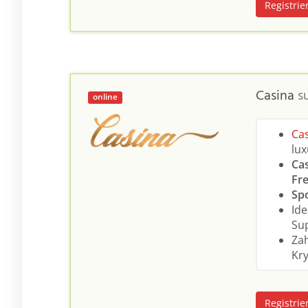
Registri
Casina
s
online
Ca
lu
Ca
Fre
Sp
Ide
Su
Zah
Kr
Registri