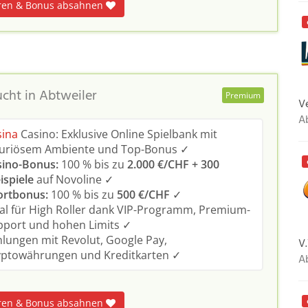
eren & Bonus absahnen
ucht in
Abtweiler
Premium
V
A
sina
Casino: Exklusive Online Spielbank mit
xuriösem Ambiente und Top-Bonus ✓
sino-Bonus:
100 % bis zu
2.000 €/CHF + 300
ispiele
auf Novoline ✓
ortbonus:
100 % bis zu
500 €/CHF
✓
al für High Roller dank VIP-Programm, Premium-
pport und hohen Limits ✓
lungen mit Revolut, Google Pay,
V
yptowährungen und Kreditkarten ✓
A
eren & Bonus absahnen