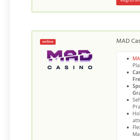
MAD Cas
online
MA
Pla
Ca
Fre
Sp
Gr
Se
Pr
Hoh
att
Fle
Ma