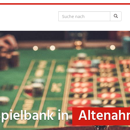
Spielbank in
Altenah