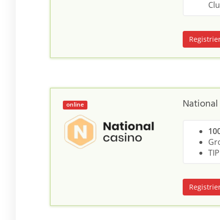
Cl
Registri
National
online
10
Gr
TIP
Registri