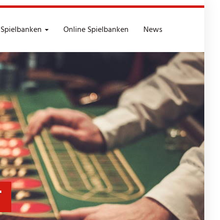
Spielbanken
Online Spielbanken
News
r