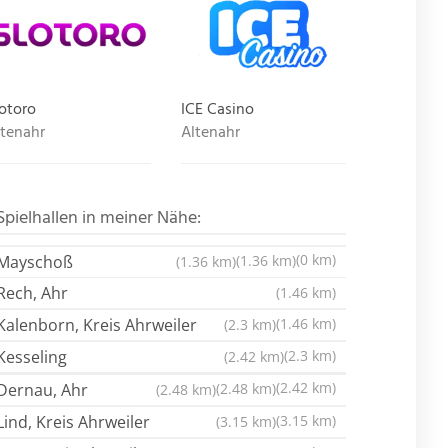
lotoro
ICE Casino
ltenahr
Altenahr
Spielhallen in meiner Nähe:
(0 km)
Mayschoß
(1.36 km)
(1.36 km)
Rech, Ahr
(1.46 km)
Kalenborn, Kreis Ahrweiler
(1.46 km)
(2.3 km)
Kesseling
(2.3 km)
(2.42 km)
(2.42 km)
Dernau, Ahr
(2.48 km)
(2.48 km)
Lind, Kreis Ahrweiler
(3.15 km)
(3.15 km)