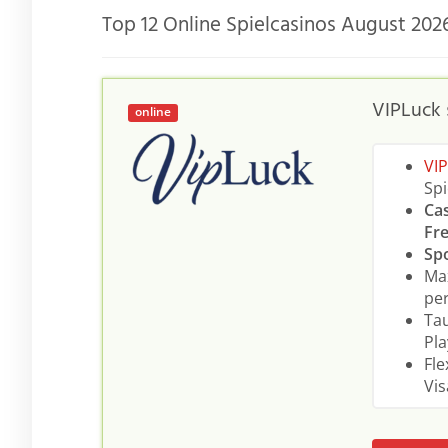
Top 12 Online Spielcasinos August 202
VIPLuck
online
VI
Spi
Ca
Fre
Sp
Max
pe
Ta
Pl
Fle
Vis