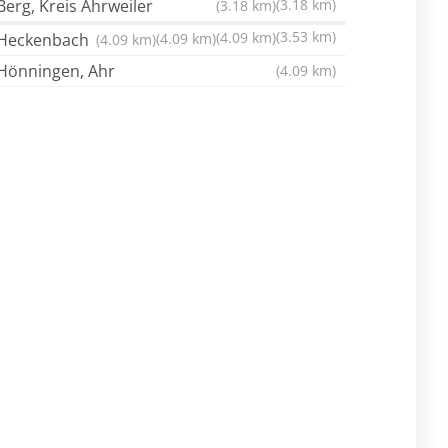
Berg, Kreis Ahrweiler
(3.18 km)
(3.18 km)
(3.53 km)
(4.09 km)
Heckenbach
(4.09 km)
(4.09 km)
Hönningen, Ahr
(4.09 km)