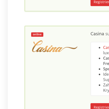
Registri
Casina
s
online
Ca
lu
Ca
Fre
Sp
Ide
Su
Zah
Kr
Registri