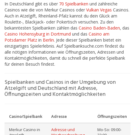
In Deutschland gibt es über
70 Spielbanken
und zahlreiche
Casinos wie die von Merkur Casinos oder
Vulkan Vegas
Casinos.
Auch in Atzelgift, Rheinland-Pfalz kannst du dein Glück am
Roulette-, Blackjack- oder Pokertisch versuchen. Zu den
bekanntesten Spielbanken zählen das
Casino Baden-Baden
, das
Casino Hohensyburg in Dortmund
und das
Casino am
Potsdamer Platz
in
Berlin
. Jede dieser Spielbanken bietet ein
einzigartiges Spielerlebnis. Auf Spielbanksuche.com findest du
alle nötigen Informationen wie Öffnungszeiten, Adressen und
Kontaktmöglichkeiten, damit du schnell die perfekte Spielbank
für deinen Besuch findest.
Spielbanken und Casinos in der Umgebung von
Atzelgift und Deutschland mit Adresse,
Öffnungszeiten und Kontaktmöglichkeiten
Casino/Spielbank
Adresse
Öffnungszeiten
Merkur Casino in
Adresse und
Mo-So: 09:00-