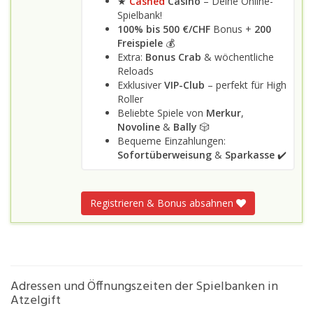
★
Cashed
Casino
– Deine Online-
Spielbank!
100% bis 500 €/CHF
Bonus +
200
Freispiele
💰
Extra:
Bonus Crab
& wöchentliche
Reloads
Exklusiver
VIP-Club
– perfekt für High
Roller
Beliebte Spiele von
Merkur
,
Novoline
&
Bally
🎲
Bequeme Einzahlungen:
Sofortüberweisung
&
Sparkasse
✔️
Registrieren & Bonus absahnen
Adressen und Öffnungszeiten der Spielbanken in
Atzelgift