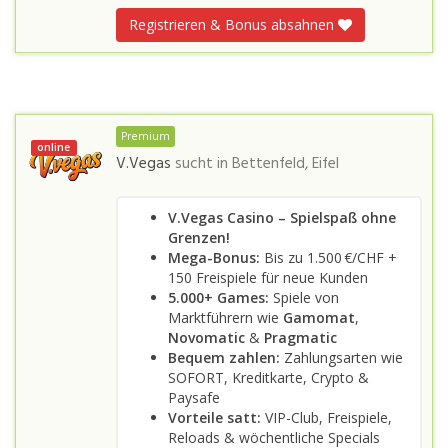
Registrieren & Bonus absahnen
Premium
online
V.Vegas
sucht in
Bettenfeld, Eifel
V.Vegas Casino – Spielspaß ohne
Grenzen!
Mega-Bonus:
Bis zu 1.500 €/CHF +
150 Freispiele für neue Kunden
5.000+ Games:
Spiele von
Marktführern wie
Gamomat
,
Novomatic
&
Pragmatic
Bequem zahlen:
Zahlungsarten wie
SOFORT, Kreditkarte, Crypto &
Paysafe
Vorteile satt:
VIP-Club, Freispiele,
Reloads & wöchentliche Specials