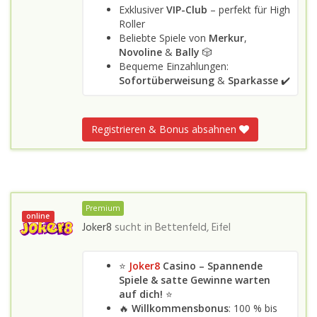
Exklusiver
VIP-Club
– perfekt für High
Roller
Beliebte Spiele von
Merkur
,
Novoline
&
Bally
🎲
Bequeme Einzahlungen:
Sofortüberweisung
&
Sparkasse
✔️
Registrieren & Bonus absahnen
Premium
online
Joker8
sucht in
Bettenfeld, Eifel
⭐
Joker8
Casino – Spannende
Spiele & satte Gewinne warten
auf dich!
⭐
🔥
Willkommensbonus
: 100 % bis