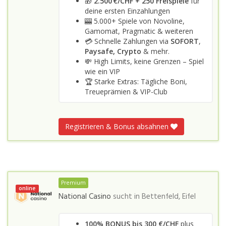
🎁
2.500 €/CHF + 250 Freispiele
für
deine ersten Einzahlungen
🎰 5.000+ Spiele von Novoline,
Gamomat, Pragmatic & weiteren
💳 Schnelle Zahlungen via
SOFORT
,
Paysafe, Crypto
& mehr.
💸 High Limits, keine Grenzen – Spiel
wie ein VIP
🏆 Starke Extras: Tägliche Boni,
Treueprämien & VIP-Club
Registrieren & Bonus absahnen
Premium
online
National Casino
sucht in
Bettenfeld, Eifel
100% BONUS bis 300 €/CHF
plus