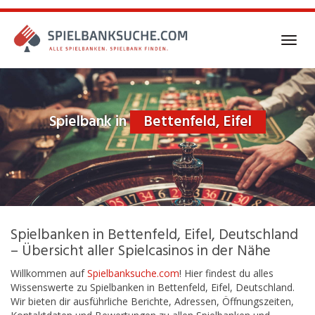
Skip
to
main
Toggl
content
navig
Spielbank in
Bettenfeld, Eifel
Spielbanken in Bettenfeld, Eifel, Deutschland
– Übersicht aller Spielcasinos in der Nähe
Willkommen auf
Spielbanksuche.com
! Hier findest du alles
Wissenswerte zu Spielbanken in Bettenfeld, Eifel, Deutschland.
Wir bieten dir ausführliche Berichte, Adressen, Öffnungszeiten,