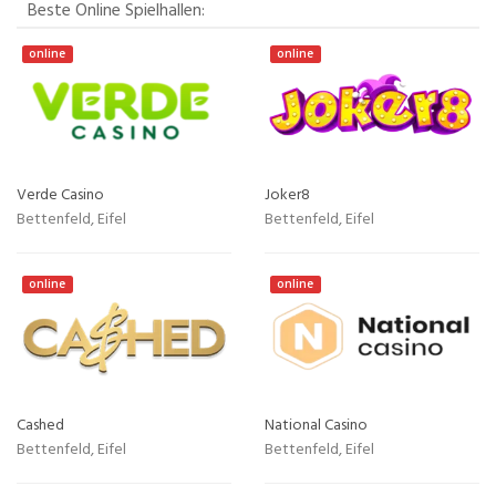
Beste Online Spielhallen:
online
online
Verde Casino
Joker8
Bettenfeld, Eifel
Bettenfeld, Eifel
online
online
Cashed
National Casino
Bettenfeld, Eifel
Bettenfeld, Eifel