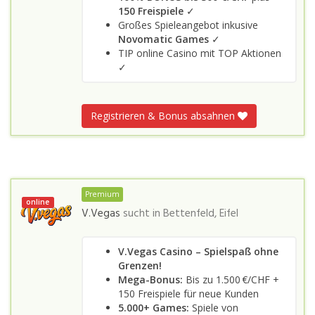
150 Freispiele
✓
Großes Spieleangebot inkusive
Novomatic Games
✓
TIP online Casino mit TOP Aktionen
✓
Registrieren & Bonus absahnen
Premium
online
V.Vegas
sucht in
Bettenfeld, Eifel
V.Vegas Casino – Spielspaß ohne
Grenzen!
Mega-Bonus:
Bis zu 1.500 €/CHF +
150 Freispiele für neue Kunden
5.000+ Games:
Spiele von