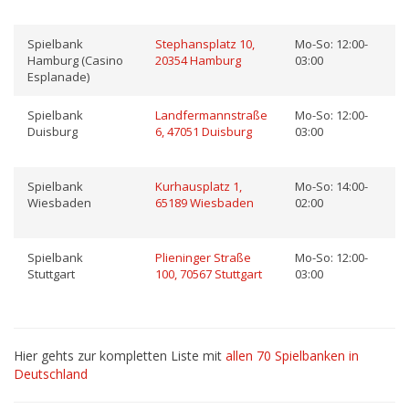
Spielbank
Stephansplatz 10,
Mo-So: 12:00-
Hamburg (Casino
20354 Hamburg
03:00
Esplanade)
Spielbank
Landfermannstraße
Mo-So: 12:00-
Duisburg
6, 47051 Duisburg
03:00
Spielbank
Kurhausplatz 1,
Mo-So: 14:00-
Wiesbaden
65189 Wiesbaden
02:00
Spielbank
Plieninger Straße
Mo-So: 12:00-
Stuttgart
100, 70567 Stuttgart
03:00
Hier gehts zur kompletten Liste mit
allen 70 Spielbanken in
Deutschland