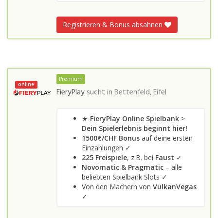
Registrieren & Bonus absahnen
Premium
online
FieryPlay
sucht in
Bettenfeld, Eifel
★
FieryPlay Online Spielbank
>
Dein Spielerlebnis beginnt hier!
1500€/CHF Bonus
auf deine ersten
Einzahlungen ✓
225 Freispiele
, z.B. bei
Faust
✓
Novomatic & Pragmatic
– alle
beliebten Spielbank Slots ✓
Von den Machern von
VulkanVegas
✓