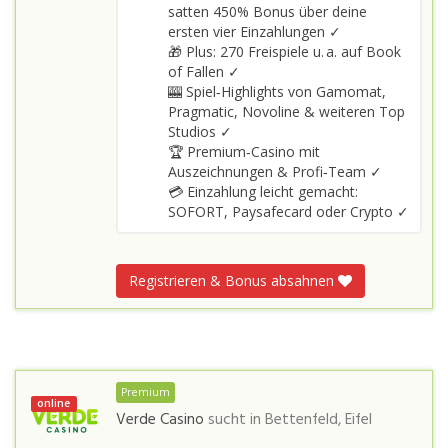
satten 450% Bonus über deine
ersten vier Einzahlungen ✓
🎁 Plus: 270 Freispiele u. a. auf Book
of Fallen ✓
🎰 Spiel‑Highlights von Gamomat,
Pragmatic, Novoline & weiteren Top
Studios ✓
🏆 Premium‑Casino mit
Auszeichnungen & Profi‑Team ✓
💳 Einzahlung leicht gemacht:
SOFORT, Paysafecard oder Crypto ✓
Registrieren & Bonus absahnen
Premium
online
Verde Casino
sucht in
Bettenfeld, Eifel