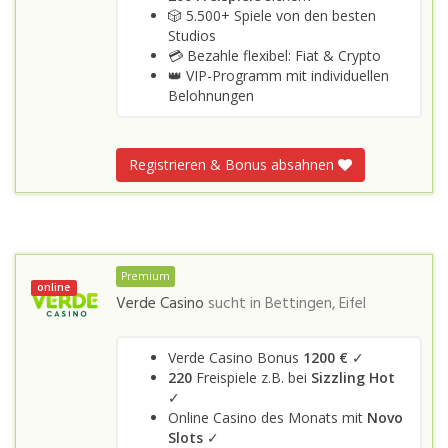
🎲 5.500+ Spiele von den besten
Studios
💳 Bezahle flexibel: Fiat & Crypto
👑 VIP-Programm mit individuellen
Belohnungen
Registrieren & Bonus absahnen
Premium
online
Verde Casino
sucht in
Bettingen, Eifel
Verde Casino Bonus
1200 €
✓
220
Freispiele z.B. bei
Sizzling Hot
✓
Online Casino des Monats mit
Novo
Slots
✓