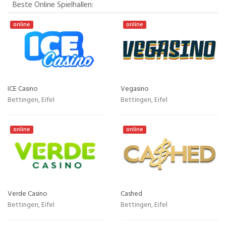
Beste Online Spielhallen:
online
online
ICE Casino
Vegasino
Bettingen, Eifel
Bettingen, Eifel
online
online
Verde Casino
Cashed
Bettingen, Eifel
Bettingen, Eifel