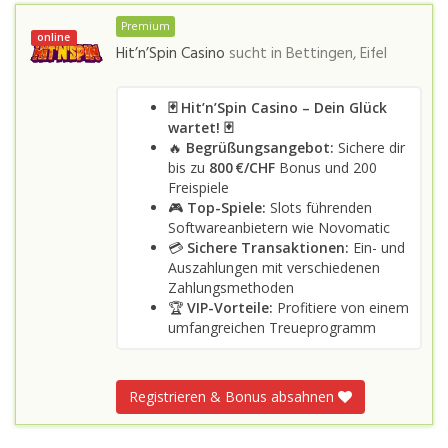
Premium
online
Hit’n’Spin Casino
sucht in
Bettingen, Eifel
🃏 Hit’n’Spin Casino – Dein Glück
wartet! 🃏
🔥
Begrüßungsangebot:
Sichere dir
bis zu
800 €/CHF
Bonus und 200
Freispiele
🎮
Top-Spiele:
Slots führenden
Softwareanbietern wie Novomatic
💳
Sichere Transaktionen:
Ein- und
Auszahlungen mit verschiedenen
Zahlungsmethoden
🏆
VIP-Vorteile:
Profitiere von einem
umfangreichen Treueprogramm
Registrieren & Bonus absahnen