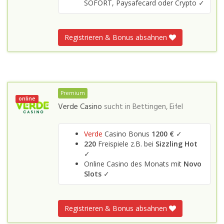
SOFORT, Paysafecard oder Crypto ✓
Registrieren & Bonus absahnen
Premium
online
Verde Casino
sucht in
Bettingen, Eifel
Verde
Casino Bonus
1200 €
✓
220
Freispiele z.B. bei
Sizzling Hot
✓
Online Casino des Monats mit
Novo
Slots
✓
Registrieren & Bonus absahnen