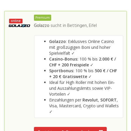
Premium
online
Golazzo
sucht in
Bettingen, Eifel
Golazzo
: Exklusives Online Casino
mit großzügigen Boni und hoher
Spielvielfalt ✓
Casino-Bonus:
100 % bis
2.000 € /
CHF + 200 Freispiele
✓
Sportbonus:
100 % bis
500 € / CHF
+ 20 € Gratiswette
✓
Ideal für High Roller mit hohen Ein-
und Auszahlungslimits sowie VIP-
Vorteilen ✓
Einzahlungen per
Revolut
,
SOFORT
,
Visa, Mastercard, Crypto und Wallets
✓