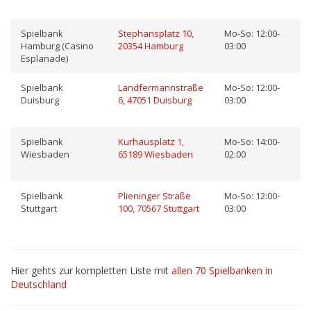
Spielbank
Stephansplatz 10,
Mo-So: 12:00-
Hamburg (Casino
20354 Hamburg
03:00
Esplanade)
Spielbank
Landfermannstraße
Mo-So: 12:00-
Duisburg
6, 47051 Duisburg
03:00
Spielbank
Kurhausplatz 1,
Mo-So: 14:00-
Wiesbaden
65189 Wiesbaden
02:00
Spielbank
Plieninger Straße
Mo-So: 12:00-
Stuttgart
100, 70567 Stuttgart
03:00
Hier gehts zur kompletten Liste mit
allen 70 Spielbanken in
Deutschland