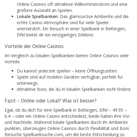
Online Casinos oft attraktive Willkommensboni und eine
größere Auswahl an Spielen.
Lokale Spielbanken
: Das glamouröse Ambiente und die
echte Casino-Atmosphäre sind für viele Spieler
unersetzlich. Ein Besuch in einer Spielbank in Bettingen,
Eifel bietet dir ein einzigartiges Erlebnis.
Vorteile der Online Casinos
Im Vergleich zu lokalen Spielbanken bieten Online Casinos viele
Vorteile:
Du kannst jederzeit spielen – keine Öffnungszeiten.
Spiele sind auf mobilen Geräten verfügbar, perfekt für
unterwegs.
Attraktive Boni, die du in lokalen Spielbanken nicht findest.
Fazit – Online oder Lokal? Was ist besser?
Egal, ob du dich für eine Spielbank in Bettingen, Eifel – 49.95 –
6.4 – oder ein Online Casino entscheidest, beide haben ihre Vor-
und Nachteile. Während lokale Spielbanken durch ihr Ambiente
punkten, überzeugen Online Casinos durch Flexibilität und Boni.
Besuche Spielbanksuche.com, um die beste Entscheidung zu