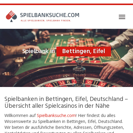
Skip
to
main
Toggl
content
navig
Spielbank in
Bettingen, Eifel
Spielbanken in Bettingen, Eifel, Deutschland –
Übersicht aller Spielcasinos in der Nähe
Willkommen auf
Spielbanksuche.com
! Hier findest du alles
Wissenswerte zu Spielbanken in Bettingen, Eifel, Deutschland.
Wir bieten dir ausführliche Berichte, Adressen, Öffnungszeiten,