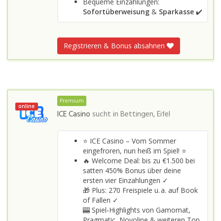
Bequeme Einzahlungen:
Sofortüberweisung
&
Sparkasse
✔️
Registrieren & Bonus absahnen
Premium
online
ICE Casino
sucht in
Bettingen, Eifel
⭐ ICE Casino – Vom Sommer
eingefroren, nun heiß im Spiel! ⭐
🔥 Welcome Deal: bis zu €1.500 bei
satten 450% Bonus über deine
ersten vier Einzahlungen ✓
🎁 Plus: 270 Freispiele u. a. auf Book
of Fallen ✓
🎰 Spiel‑Highlights von Gamomat,
Pragmatic, Novoline & weiteren Top