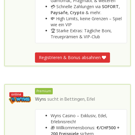
Gamomat, Pragmatic & weiteren
💳 Schnelle Zahlungen via
SOFORT
,
Paysafe, Crypto
& mehr.
💸 High Limits, keine Grenzen – Spiel
wie ein VIP
🏆 Starke Extras: Tägliche Boni,
Treueprämien & VIP-Club
Registrieren & Bonus absahnen
Premium
online
Wyns
sucht in
Bettingen, Eifel
Wyns Casino – Exklusiv, Edel,
Erlebnisreich!
🎁 Willkommensbonus:
€/CHF500 +
200 Freispiele
sichern