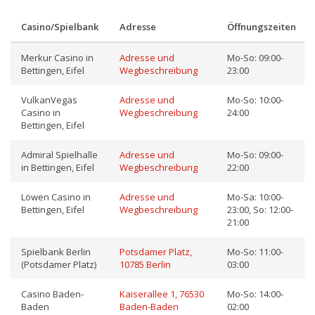
Casino/Spielbank
Adresse
Öffnungszeiten
Merkur Casino in
Adresse und
Mo-So: 09:00-
Bettingen, Eifel
Wegbeschreibung
23:00
VulkanVegas
Adresse und
Mo-So: 10:00-
Casino in
Wegbeschreibung
24:00
Bettingen, Eifel
Admiral Spielhalle
Adresse und
Mo-So: 09:00-
in Bettingen, Eifel
Wegbeschreibung
22:00
Löwen Casino in
Adresse und
Mo-Sa: 10:00-
Bettingen, Eifel
Wegbeschreibung
23:00, So: 12:00-
21:00
Spielbank Berlin
Potsdamer Platz,
Mo-So: 11:00-
(Potsdamer Platz)
10785 Berlin
03:00
Casino Baden-
Kaiserallee 1, 76530
Mo-So: 14:00-
Baden
Baden-Baden
02:00