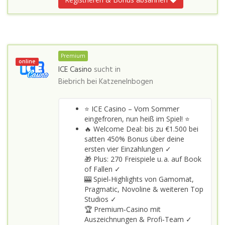
Premium
online
ICE Casino
sucht in
Biebrich bei Katzenelnbogen
⭐ ICE Casino – Vom Sommer
eingefroren, nun heiß im Spiel! ⭐
🔥 Welcome Deal: bis zu €1.500 bei
satten 450% Bonus über deine
ersten vier Einzahlungen ✓
🎁 Plus: 270 Freispiele u. a. auf Book
of Fallen ✓
🎰 Spiel‑Highlights von Gamomat,
Pragmatic, Novoline & weiteren Top
Studios ✓
🏆 Premium‑Casino mit
Auszeichnungen & Profi‑Team ✓