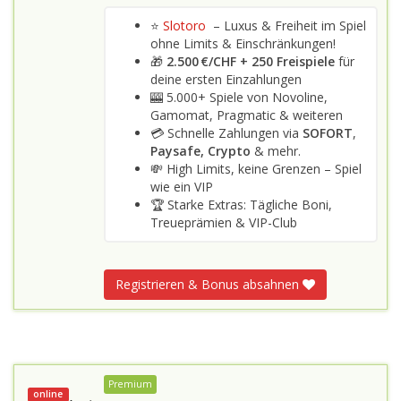
⭐
Slotoro
– Luxus & Freiheit im Spiel
ohne Limits & Einschränkungen!
🎁
2.500 €/CHF + 250 Freispiele
für
deine ersten Einzahlungen
🎰 5.000+ Spiele von Novoline,
Gamomat, Pragmatic & weiteren
💳 Schnelle Zahlungen via
SOFORT
,
Paysafe, Crypto
& mehr.
💸 High Limits, keine Grenzen – Spiel
wie ein VIP
🏆 Starke Extras: Tägliche Boni,
Treueprämien & VIP-Club
Registrieren & Bonus absahnen
Premium
online