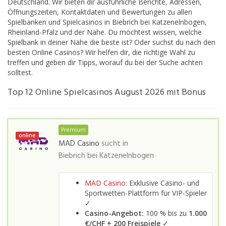
Deutschland. Wir bieten dir ausführliche Berichte, Adressen,
Öffnungszeiten, Kontaktdaten und Bewertungen zu allen
Spielbanken und Spielcasinos in Biebrich bei Katzenelnbogen,
Rheinland-Pfalz und der Nähe. Du möchtest wissen, welche
Spielbank in deiner Nähe die beste ist? Oder suchst du nach den
besten Online Casinos? Wir helfen dir, die richtige Wahl zu
treffen und geben dir Tipps, worauf du bei der Suche achten
solltest.
Top 12 Online Spielcasinos August 2026 mit Bonus
Premium
online
MAD Casino
sucht in
Biebrich bei Katzenelnbogen
MAD Casino
: Exklusive Casino- und
Sportwetten-Plattform für VIP-Spieler
✓
Casino-Angebot:
100 % bis zu
1.000
€/CHF + 200 Freispiele
✓