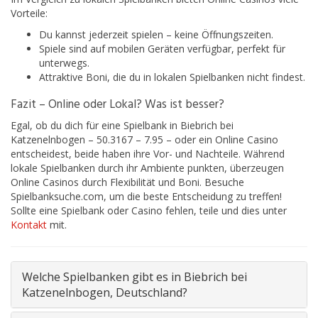
Vorteile:
Du kannst jederzeit spielen – keine Öffnungszeiten.
Spiele sind auf mobilen Geräten verfügbar, perfekt für
unterwegs.
Attraktive Boni, die du in lokalen Spielbanken nicht findest.
Fazit – Online oder Lokal? Was ist besser?
Egal, ob du dich für eine Spielbank in Biebrich bei
Katzenelnbogen – 50.3167 – 7.95 – oder ein Online Casino
entscheidest, beide haben ihre Vor- und Nachteile. Während
lokale Spielbanken durch ihr Ambiente punkten, überzeugen
Online Casinos durch Flexibilität und Boni. Besuche
Spielbanksuche.com, um die beste Entscheidung zu treffen!
Sollte eine Spielbank oder Casino fehlen, teile und dies unter
Kontakt
mit.
Welche Spielbanken gibt es in Biebrich bei
Katzenelnbogen, Deutschland?