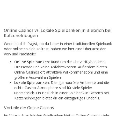
Online Casinos vs. Lokale Spielbanken in Biebrich bei
Katzenelnbogen
Wenn du dich fragst, ob du lieber in einer traditionellen Spielbank
oder online spielen solltest, haben wir hier eine Übersicht der
Vor- und Nachteile:
Online Spielbanken
: Rund um die Uhr verfügbar, kein
Dresscode und keine Anfahrtskosten. Außerdem bieten
Online Casinos oft attraktive Willkommensboni und eine
größere Auswahl an Spielen.
Lokale Spielbanken
: Das glamouröse Ambiente und die
echte Casino-Atmosphäre sind für viele Spieler
unersetzlich. Ein Besuch in einer Spielbank in Biebrich bei
Katzenelnbogen bietet dir ein einzigartiges Erlebnis.
Vorteile der Online Casinos
Im Vergleich zu lokalen Spielbanken bieten Online Casinos viele