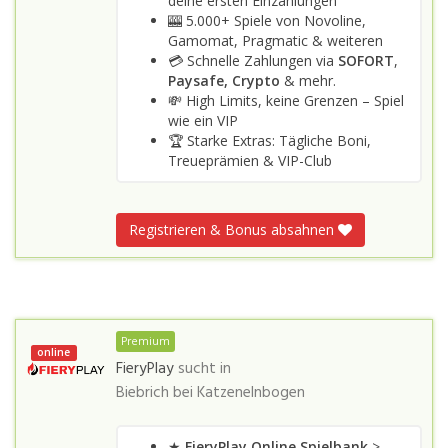
deine ersten Einzahlungen
🎰 5.000+ Spiele von Novoline,
Gamomat, Pragmatic & weiteren
💳 Schnelle Zahlungen via
SOFORT
,
Paysafe, Crypto
& mehr.
💸 High Limits, keine Grenzen – Spiel
wie ein VIP
🏆 Starke Extras: Tägliche Boni,
Treueprämien & VIP-Club
Registrieren & Bonus absahnen
Premium
online
FieryPlay
sucht in
Biebrich bei Katzenelnbogen
★
FieryPlay Online Spielbank
>