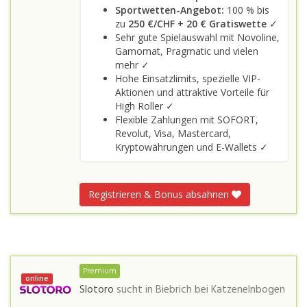
Sportwetten-Angebot:
100 % bis
zu
250 €/CHF + 20 € Gratiswette
✓
Sehr gute Spielauswahl mit Novoline,
Gamomat, Pragmatic und vielen
mehr ✓
Hohe Einsatzlimits, spezielle VIP-
Aktionen und attraktive Vorteile für
High Roller ✓
Flexible Zahlungen mit SOFORT,
Revolut, Visa, Mastercard,
Kryptowährungen und E-Wallets ✓
Registrieren & Bonus absahnen
Premium
online
Slotoro
sucht in
Biebrich bei Katzenelnbogen