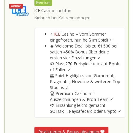
Premium
online
ICE Casino
sucht in
Biebrich bei Katzenelnbogen
⭐
ICE
Casino – Vom Sommer
eingefroren, nun heiß im Spiel! ⭐
🔥 Welcome Deal: bis zu €1.500 bei
satten 450% Bonus über deine
ersten vier Einzahlungen ✓
🎁 Plus: 270 Freispiele u. a. auf Book
of Fallen ✓
🎰 Spiel‑Highlights von Gamomat,
Pragmatic, Novoline & weiteren Top
Studios ✓
🏆 Premium‑Casino mit
Auszeichnungen & Profi‑Team ✓
💳 Einzahlung leicht gemacht:
SOFORT, Paysafecard oder Crypto ✓
Registrieren & Bonus absahnen