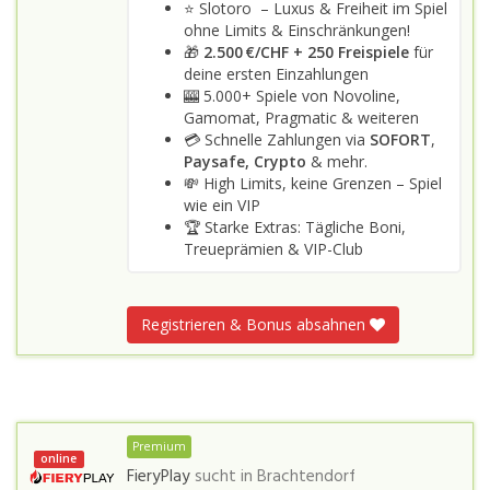
⭐ Slotoro – Luxus & Freiheit im Spiel
ohne Limits & Einschränkungen!
🎁
2.500 €/CHF + 250 Freispiele
für
deine ersten Einzahlungen
🎰 5.000+ Spiele von Novoline,
Gamomat, Pragmatic & weiteren
💳 Schnelle Zahlungen via
SOFORT
,
Paysafe, Crypto
& mehr.
💸 High Limits, keine Grenzen – Spiel
wie ein VIP
🏆 Starke Extras: Tägliche Boni,
Treueprämien & VIP-Club
Registrieren & Bonus absahnen
Premium
online
FieryPlay
sucht in
Brachtendorf