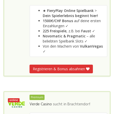
★
FieryPlay Online Spielbank
>
Dein Spielerlebnis beginnt hier!
1500€/CHF Bonus
auf deine ersten
Einzahlungen ✓
225 Freispiele
, z.B. bei
Faust
✓
Novomatic & Pragmatic
– alle
beliebten Spielbank Slots ✓
Von den Machern von
VulkanVegas
✓
Registrieren & Bonus absahnen
Premium
online
Verde Casino
sucht in
Brachtendorf