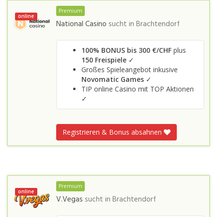
Premium
online
National Casino
sucht in
Brachtendorf
100% BONUS bis 300 €/CHF
plus
150 Freispiele
✓
Großes Spieleangebot inkusive
Novomatic Games
✓
TIP online Casino mit TOP Aktionen
✓
Registrieren & Bonus absahnen
Premium
online
V.Vegas
sucht in
Brachtendorf