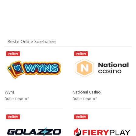
Beste Online Spielhallen:
online
online
Wyns
National Casino
Brachtendorf
Brachtendorf
online
online