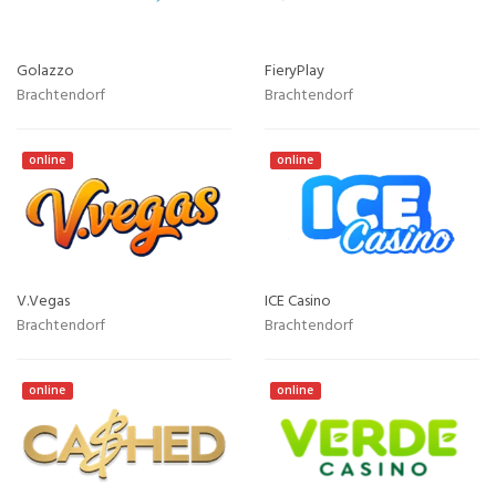
Golazzo
FieryPlay
Brachtendorf
Brachtendorf
online
online
V.Vegas
ICE Casino
Brachtendorf
Brachtendorf
online
online