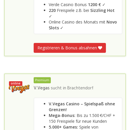
Verde Casino Bonus
1200 €
✓
220
Freispiele z.B. bei
Sizzling Hot
✓
Online Casino des Monats mit
Novo
Slots
✓
Registrieren & Bonus absahnen
Premium
online
V.Vegas
sucht in
Brachtendorf
V.Vegas Casino – Spielspaß ohne
Grenzen!
Mega-Bonus:
Bis zu 1.500 €/CHF +
150 Freispiele für neue Kunden
5.000+ Games:
Spiele von