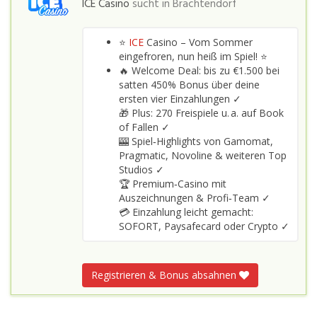
ICE Casino
sucht in
Brachtendorf
⭐
ICE
Casino – Vom Sommer
eingefroren, nun heiß im Spiel! ⭐
🔥 Welcome Deal: bis zu €1.500 bei
satten 450% Bonus über deine
ersten vier Einzahlungen ✓
🎁 Plus: 270 Freispiele u. a. auf Book
of Fallen ✓
🎰 Spiel‑Highlights von Gamomat,
Pragmatic, Novoline & weiteren Top
Studios ✓
🏆 Premium‑Casino mit
Auszeichnungen & Profi‑Team ✓
💳 Einzahlung leicht gemacht:
SOFORT, Paysafecard oder Crypto ✓
Registrieren & Bonus absahnen