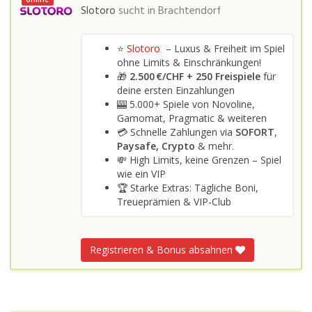
Slotoro
sucht in
Brachtendorf
⭐
Slotoro
– Luxus & Freiheit im Spiel
ohne Limits & Einschränkungen!
🎁
2.500 €/CHF + 250 Freispiele
für
deine ersten Einzahlungen
🎰 5.000+ Spiele von Novoline,
Gamomat, Pragmatic & weiteren
💳 Schnelle Zahlungen via
SOFORT
,
Paysafe, Crypto
& mehr.
💸 High Limits, keine Grenzen – Spiel
wie ein VIP
🏆 Starke Extras: Tägliche Boni,
Treueprämien & VIP-Club
Registrieren & Bonus absahnen