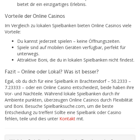
bietet dir ein einzigartiges Erlebnis.
Vorteile der Online Casinos
Im Vergleich zu lokalen Spielbanken bieten Online Casinos viele
Vorteile:
Du kannst jederzeit spielen – keine Öffnungszeiten.
Spiele sind auf mobilen Geräten verfügbar, perfekt für
unterwegs.
Attraktive Boni, die du in lokalen Spielbanken nicht findest.
Fazit – Online oder Lokal? Was ist besser?
Egal, ob du dich für eine Spielbank in Brachtendorf – 50.2333 –
7.23333 – oder ein Online Casino entscheidest, beide haben ihre
Vor- und Nachteile. Während lokale Spielbanken durch ihr
Ambiente punkten, überzeugen Online Casinos durch Flexibilität
und Boni. Besuche Spielbanksuche.com, um die beste
Entscheidung zu treffen! Sollte eine Spielbank oder Casino
fehlen, teile und dies unter
Kontakt
mit.