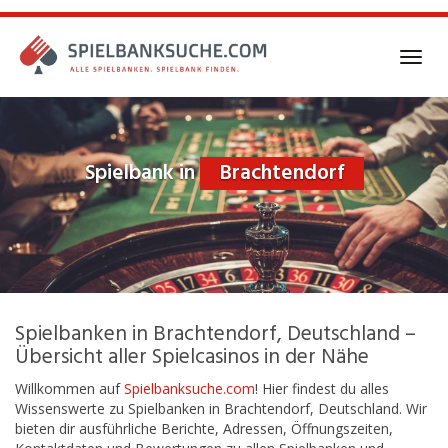
Skip
to
main
Toggl
content
navig
Spielbank in
Brachtendorf
Spielbanken in Brachtendorf, Deutschland –
Übersicht aller Spielcasinos in der Nähe
Willkommen auf
Spielbanksuche.com
! Hier findest du alles
Wissenswerte zu Spielbanken in Brachtendorf, Deutschland. Wir
bieten dir ausführliche Berichte, Adressen, Öffnungszeiten,