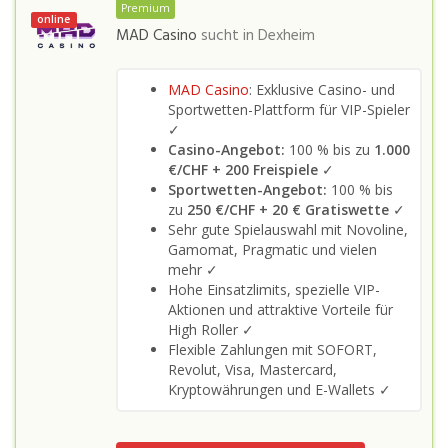
Premium
online
MAD Casino
sucht in
Dexheim
MAD Casino
: Exklusive Casino- und
Sportwetten-Plattform für VIP-Spieler
✓
Casino-Angebot:
100 % bis zu
1.000
€/CHF + 200 Freispiele
✓
Sportwetten-Angebot:
100 % bis
zu
250 €/CHF + 20 € Gratiswette
✓
Sehr gute Spielauswahl mit Novoline,
Gamomat, Pragmatic und vielen
mehr ✓
Hohe Einsatzlimits, spezielle VIP-
Aktionen und attraktive Vorteile für
High Roller ✓
Flexible Zahlungen mit SOFORT,
Revolut, Visa, Mastercard,
Kryptowährungen und E-Wallets ✓