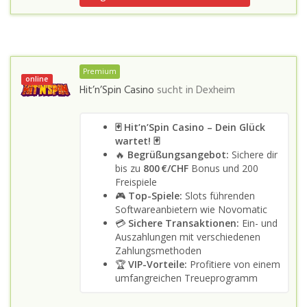
Premium
online
Hit’n’Spin Casino
sucht in
Dexheim
🃏 Hit’n’Spin Casino – Dein Glück
wartet! 🃏
🔥
Begrüßungsangebot:
Sichere dir
bis zu
800 €/CHF
Bonus und 200
Freispiele
🎮
Top-Spiele:
Slots führenden
Softwareanbietern wie Novomatic
💳
Sichere Transaktionen:
Ein- und
Auszahlungen mit verschiedenen
Zahlungsmethoden
🏆
VIP-Vorteile:
Profitiere von einem
umfangreichen Treueprogramm