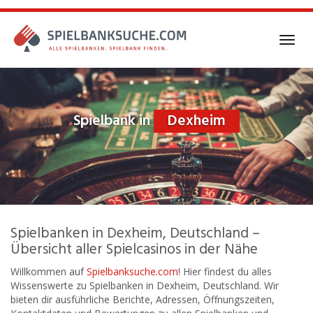
Skip
to
main
Toggl
content
navig
Spielbank in
Dexheim
Spielbanken in Dexheim, Deutschland –
Übersicht aller Spielcasinos in der Nähe
Willkommen auf
Spielbanksuche.com
! Hier findest du alles
Wissenswerte zu Spielbanken in Dexheim, Deutschland. Wir
bieten dir ausführliche Berichte, Adressen, Öffnungszeiten,