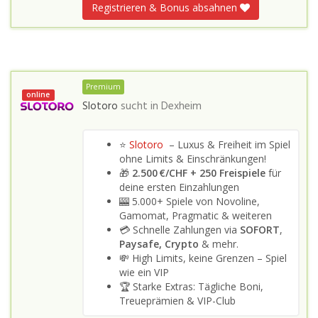
Registrieren & Bonus absahnen
Premium
online
Slotoro
sucht in
Dexheim
⭐
Slotoro
– Luxus & Freiheit im Spiel
ohne Limits & Einschränkungen!
🎁
2.500 €/CHF + 250 Freispiele
für
deine ersten Einzahlungen
🎰 5.000+ Spiele von Novoline,
Gamomat, Pragmatic & weiteren
💳 Schnelle Zahlungen via
SOFORT
,
Paysafe, Crypto
& mehr.
💸 High Limits, keine Grenzen – Spiel
wie ein VIP
🏆 Starke Extras: Tägliche Boni,
Treueprämien & VIP-Club