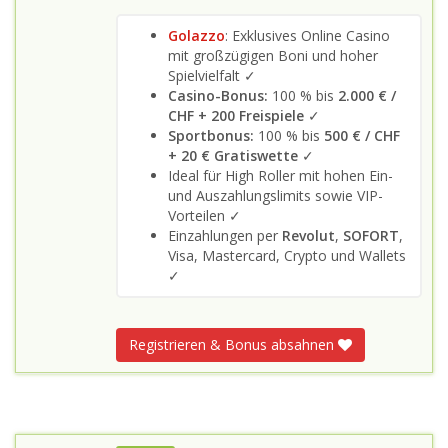
Golazzo
: Exklusives Online Casino
mit großzügigen Boni und hoher
Spielvielfalt ✓
Casino-Bonus:
100 % bis
2.000 € /
CHF + 200 Freispiele
✓
Sportbonus:
100 % bis
500 € / CHF
+ 20 € Gratiswette
✓
Ideal für High Roller mit hohen Ein-
und Auszahlungslimits sowie VIP-
Vorteilen ✓
Einzahlungen per
Revolut
,
SOFORT
,
Visa, Mastercard, Crypto und Wallets
✓
Registrieren & Bonus absahnen