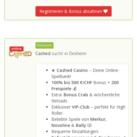
Registrieren & Bonus absahnen
Premium
online
Cashed
sucht in
Dexheim
★
Cashed Casino
– Deine Online-
Spielbank!
100% bis 500 €/CHF
Bonus +
200
Freispiele
💰
Extra:
Bonus Crab
& wöchentliche
Reloads
Exklusiver
VIP-Club
– perfekt für High
Roller
Beliebte Spiele von
Merkur
,
Novoline
&
Bally
🎲
Bequeme Einzahlungen: