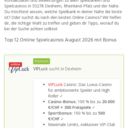
Kontaktdaten und Bewertungen zu allen Spielbanken und
Spielcasinos in 55278 Dexheim, Rheinland-Pfalz und der Nähe.
Du möchtest wissen, welche Spielbank in deiner Nähe die beste
ist? Oder suchst du nach den besten Online Casinos? Wir helfen
dir, die richtige Wahl zu treffen und geben dir Tipps, worauf du
bei der Suche achten solltest.
Top 12 Online Spielcasinos August 2026 mit Bonus
Premium
online
VIPLuck
sucht in
Dexheim
VIPLuck
Casino: Das Luxus-Casino
für ambitionierte Spieler und High
Roller ✓
Casino-Bonus:
100 % bis zu
20.000
€/CHF + 300 Freispiele
✓
Sportbonus:
100 % bis zu
500
€/CHF
✓
Maximale Limits, exklusiver VIP-Club