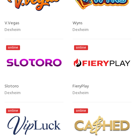
V.Vegas
Wyns
Dexheim
Dexheim
online
online
Slotoro
FieryPlay
Dexheim
Dexheim
online
online