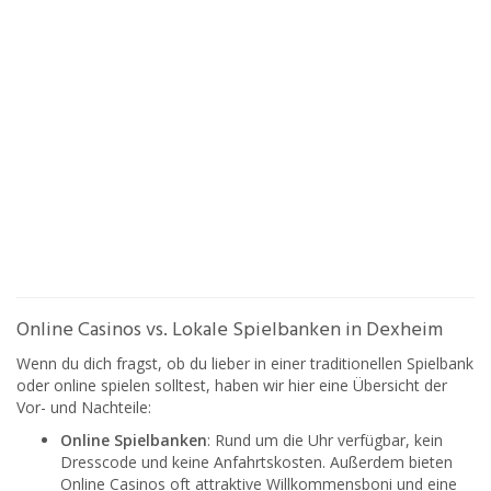
Online Casinos vs. Lokale Spielbanken in Dexheim
Wenn du dich fragst, ob du lieber in einer traditionellen Spielbank
oder online spielen solltest, haben wir hier eine Übersicht der
Vor- und Nachteile:
Online Spielbanken
: Rund um die Uhr verfügbar, kein
Dresscode und keine Anfahrtskosten. Außerdem bieten
Online Casinos oft attraktive Willkommensboni und eine