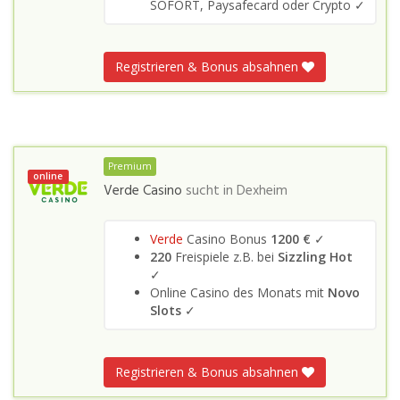
SOFORT, Paysafecard oder Crypto ✓
Registrieren & Bonus absahnen
Premium
online
Verde Casino
sucht in
Dexheim
Verde
Casino Bonus
1200 €
✓
220
Freispiele z.B. bei
Sizzling Hot
✓
Online Casino des Monats mit
Novo
Slots
✓
Registrieren & Bonus absahnen