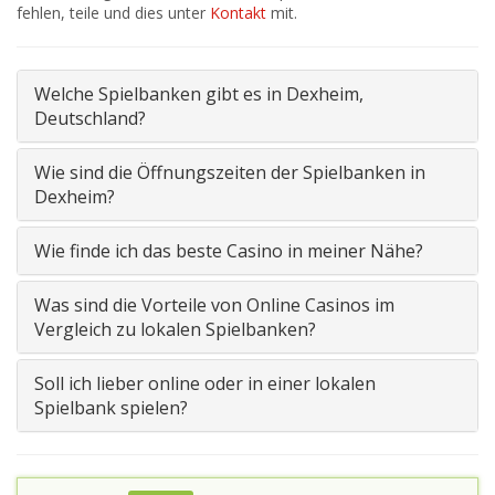
fehlen, teile und dies unter
Kontakt
mit.
Welche Spielbanken gibt es in Dexheim,
Deutschland?
Wie sind die Öffnungszeiten der Spielbanken in
Dexheim?
Wie finde ich das beste Casino in meiner Nähe?
Was sind die Vorteile von Online Casinos im
Vergleich zu lokalen Spielbanken?
Soll ich lieber online oder in einer lokalen
Spielbank spielen?