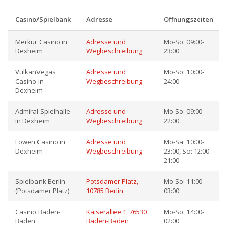
Casino/Spielbank
Adresse
Öffnungszeiten
Merkur Casino in
Adresse und
Mo-So: 09:00-
Dexheim
Wegbeschreibung
23:00
VulkanVegas
Adresse und
Mo-So: 10:00-
Casino in
Wegbeschreibung
24:00
Dexheim
Admiral Spielhalle
Adresse und
Mo-So: 09:00-
in Dexheim
Wegbeschreibung
22:00
Löwen Casino in
Adresse und
Mo-Sa: 10:00-
Dexheim
Wegbeschreibung
23:00, So: 12:00-
21:00
Spielbank Berlin
Potsdamer Platz,
Mo-So: 11:00-
(Potsdamer Platz)
10785 Berlin
03:00
Casino Baden-
Kaiserallee 1, 76530
Mo-So: 14:00-
Baden
Baden-Baden
02:00