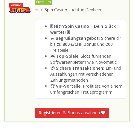
Premium
online
Hit’n’Spin Casino
sucht in
Dexheim
🃏 Hit’n’Spin Casino – Dein Glück
wartet! 🃏
🔥
Begrüßungsangebot:
Sichere dir
bis zu
800 €/CHF
Bonus und 200
Freispiele
🎮
Top-Spiele:
Slots führenden
Softwareanbietern wie Novomatic
💳
Sichere Transaktionen:
Ein- und
Auszahlungen mit verschiedenen
Zahlungsmethoden
🏆
VIP-Vorteile:
Profitiere von einem
umfangreichen Treueprogramm
Registrieren & Bonus absahnen