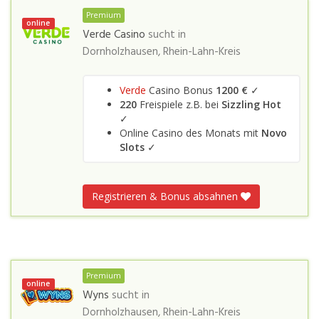
Premium
online
Verde Casino
sucht in
Dornholzhausen, Rhein-Lahn-Kreis
Verde
Casino Bonus
1200 €
✓
220
Freispiele z.B. bei
Sizzling Hot
✓
Online Casino des Monats mit
Novo
Slots
✓
Registrieren & Bonus absahnen
Premium
online
Wyns
sucht in
Dornholzhausen, Rhein-Lahn-Kreis