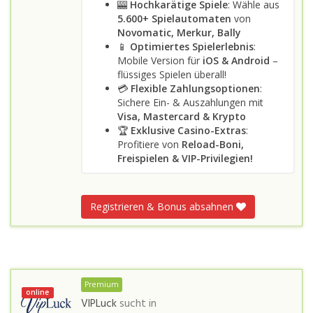
🎰
Hochkarätige Spiele
: Wähle aus
5.600+ Spielautomaten
von
Novomatic, Merkur, Bally
📱
Optimiertes Spielerlebnis
:
Mobile Version für
iOS & Android
–
flüssiges Spielen überall!
💳
Flexible Zahlungsoptionen
:
Sichere Ein- & Auszahlungen mit
Visa, Mastercard & Krypto
🏆
Exklusive Casino-Extras
:
Profitiere von
Reload-Boni,
Freispielen & VIP-Privilegien!
Registrieren & Bonus absahnen
Premium
online
VIPLuck
sucht in