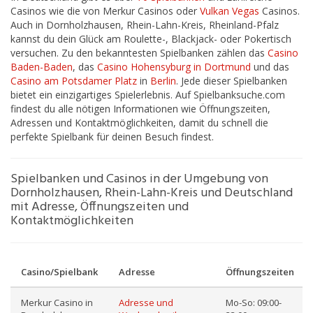
Casinos wie die von Merkur Casinos oder
Vulkan Vegas
Casinos.
Auch in Dornholzhausen, Rhein-Lahn-Kreis, Rheinland-Pfalz
kannst du dein Glück am Roulette-, Blackjack- oder Pokertisch
versuchen. Zu den bekanntesten Spielbanken zählen das
Casino
Baden-Baden
, das
Casino Hohensyburg in Dortmund
und das
Casino am Potsdamer Platz
in
Berlin
. Jede dieser Spielbanken
bietet ein einzigartiges Spielerlebnis. Auf Spielbanksuche.com
findest du alle nötigen Informationen wie Öffnungszeiten,
Adressen und Kontaktmöglichkeiten, damit du schnell die
perfekte Spielbank für deinen Besuch findest.
Spielbanken und Casinos in der Umgebung von
Dornholzhausen, Rhein-Lahn-Kreis und Deutschland
mit Adresse, Öffnungszeiten und
Kontaktmöglichkeiten
Casino/Spielbank
Adresse
Öffnungszeiten
Merkur Casino in
Adresse und
Mo-So: 09:00-