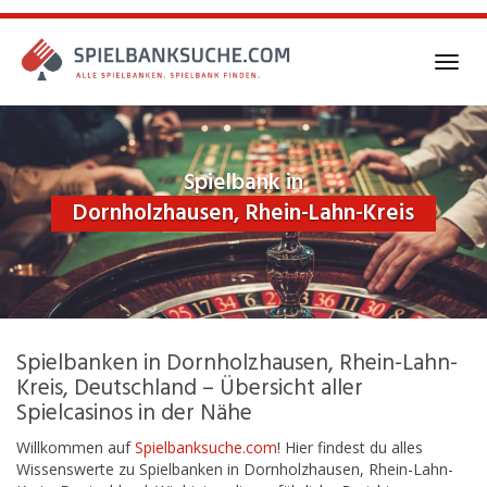
Skip
to
main
Toggl
content
navig
Spielbank in
Dornholzhausen, Rhein-Lahn-Kreis
Spielbanken in Dornholzhausen, Rhein-Lahn-
Kreis, Deutschland – Übersicht aller
Spielcasinos in der Nähe
Willkommen auf
Spielbanksuche.com
! Hier findest du alles
Wissenswerte zu Spielbanken in Dornholzhausen, Rhein-Lahn-