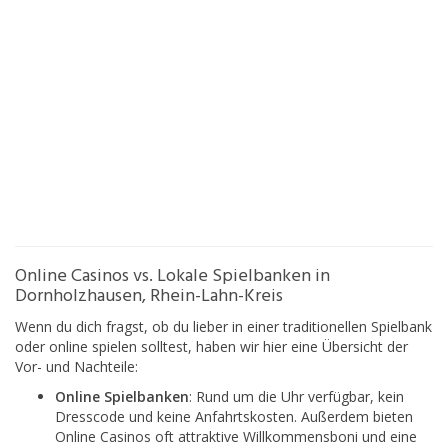
Online Casinos vs. Lokale Spielbanken in
Dornholzhausen, Rhein-Lahn-Kreis
Wenn du dich fragst, ob du lieber in einer traditionellen Spielbank
oder online spielen solltest, haben wir hier eine Übersicht der
Vor- und Nachteile:
Online Spielbanken
: Rund um die Uhr verfügbar, kein
Dresscode und keine Anfahrtskosten. Außerdem bieten
Online Casinos oft attraktive Willkommensboni und eine