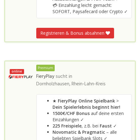
💳 Einzahlung leicht gemacht:
SOFORT, Paysafecard oder Crypto ✓
Registrieren & Bonus absahnen
Premium
online
FieryPlay
sucht in
Dornholzhausen, Rhein-Lahn-Kreis
★
FieryPlay Online Spielbank
>
Dein Spielerlebnis beginnt hier!
1500€/CHF Bonus
auf deine ersten
Einzahlungen ✓
225 Freispiele
, z.B. bei
Faust
✓
Novomatic & Pragmatic
– alle
beliebten Spielbank Slots ✓