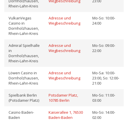
Dornholzhausen,
Wegbeschreibung
23:00
Rhein-Lahn-Kreis
VulkanVegas
Adresse und
Mo-So: 10:00-
Casino in
Wegbeschreibung
24:00
Dornholzhausen,
Rhein-Lahn-Kreis
Admiral Spielhalle
Adresse und
Mo-So: 09:00-
in
Wegbeschreibung
22:00
Dornholzhausen,
Rhein-Lahn-Kreis
Löwen Casino in
Adresse und
Mo-Sa: 10:00-
Dornholzhausen,
Wegbeschreibung
23:00, So: 12:00-
Rhein-Lahn-Kreis
21:00
Spielbank Berlin
Potsdamer Platz,
Mo-So: 11:00-
(Potsdamer Platz)
10785 Berlin
03:00
Casino Baden-
Kaiserallee 1, 76530
Mo-So: 14:00-
Baden
Baden-Baden
02:00