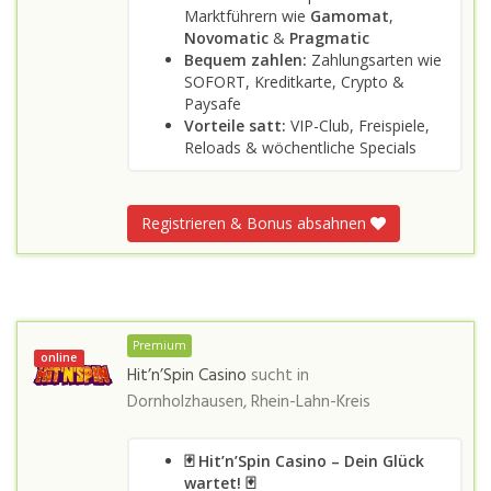
Marktführern wie
Gamomat
,
Novomatic
&
Pragmatic
Bequem zahlen:
Zahlungsarten wie
SOFORT, Kreditkarte, Crypto &
Paysafe
Vorteile satt:
VIP-Club, Freispiele,
Reloads & wöchentliche Specials
Registrieren & Bonus absahnen
Premium
online
Hit’n’Spin Casino
sucht in
Dornholzhausen, Rhein-Lahn-Kreis
🃏 Hit’n’Spin Casino – Dein Glück
wartet! 🃏