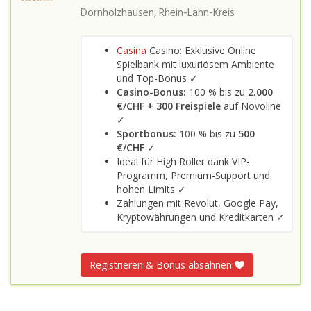
Dornholzhausen, Rhein-Lahn-Kreis
Casina
Casino: Exklusive Online
Spielbank mit luxuriösem Ambiente
und Top-Bonus ✓
Casino-Bonus:
100 % bis zu
2.000
€/CHF + 300 Freispiele
auf Novoline
✓
Sportbonus:
100 % bis zu
500
€/CHF
✓
Ideal für High Roller dank VIP-
Programm, Premium-Support und
hohen Limits ✓
Zahlungen mit Revolut, Google Pay,
Kryptowährungen und Kreditkarten ✓
Registrieren & Bonus absahnen