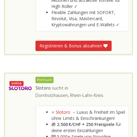
Aktionen und attraktive Vorteile für
High Roller ✓
Flexible Zahlungen mit SOFORT,
Revolut, Visa, Mastercard,
Kryptowährungen und E-Wallets ✓
Registrieren & Bonus absahnen
Premium
online
Slotoro
sucht in
Dornholzhausen, Rhein-Lahn-Kreis
⭐
Slotoro
– Luxus & Freiheit im Spiel
ohne Limits & Einschränkungen!
🎁
2.500 €/CHF + 250 Freispiele
für
deine ersten Einzahlungen
🎰 5.000+ Spiele von Novoline,