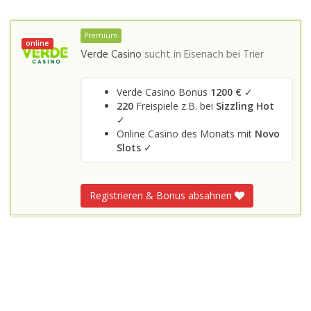
Premium
online
Verde Casino
sucht in
Eisenach bei Trier
Verde Casino Bonus
1200 €
✓
220
Freispiele z.B. bei
Sizzling Hot
✓
Online Casino des Monats mit
Novo
Slots
✓
Registrieren & Bonus absahnen