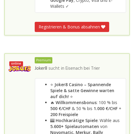
Google Pay
, Crypto, Visa und E-
Wallets ✓
Registrieren & Bonus absahnen
Premium
online
Joker8
sucht in
Eisenach bei Trier
⭐
Joker8 Casino – Spannende
Spiele & satte Gewinne warten
auf dich!
⭐
🔥
Willkommensbonus
: 100 % bis
500 €/CHF
& 50 % bis
1.000 €/CHF
+
200 Freispiele
🎰
Hochkarätige Spiele
: Wähle aus
5.600+ Spielautomaten
von
Novomatic, Merkur, Bally