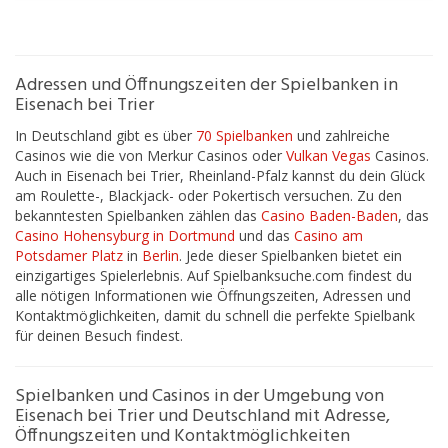
Adressen und Öffnungszeiten der Spielbanken in
Eisenach bei Trier
In Deutschland gibt es über
70 Spielbanken
und zahlreiche
Casinos wie die von Merkur Casinos oder
Vulkan Vegas
Casinos.
Auch in Eisenach bei Trier, Rheinland-Pfalz kannst du dein Glück
am Roulette-, Blackjack- oder Pokertisch versuchen. Zu den
bekanntesten Spielbanken zählen das
Casino Baden-Baden
, das
Casino Hohensyburg in Dortmund
und das
Casino am
Potsdamer Platz
in
Berlin
. Jede dieser Spielbanken bietet ein
einzigartiges Spielerlebnis. Auf Spielbanksuche.com findest du
alle nötigen Informationen wie Öffnungszeiten, Adressen und
Kontaktmöglichkeiten, damit du schnell die perfekte Spielbank
für deinen Besuch findest.
Spielbanken und Casinos in der Umgebung von
Eisenach bei Trier und Deutschland mit Adresse,
Öffnungszeiten und Kontaktmöglichkeiten