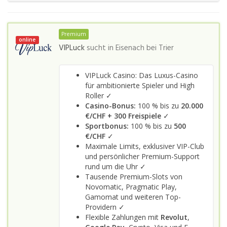
Premium
online
VIPLuck
sucht in
Eisenach bei Trier
VIPLuck Casino: Das Luxus-Casino
für ambitionierte Spieler und High
Roller ✓
Casino-Bonus:
100 % bis zu
20.000
€/CHF + 300 Freispiele
✓
Sportbonus:
100 % bis zu
500
€/CHF
✓
Maximale Limits, exklusiver VIP-Club
und persönlicher Premium-Support
rund um die Uhr ✓
Tausende Premium-Slots von
Novomatic, Pragmatic Play,
Gamomat und weiteren Top-
Providern ✓
Flexible Zahlungen mit
Revolut
,