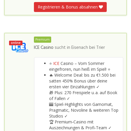
Registrieren & Bonus absahnen
Premium
online
ICE Casino
sucht in
Eisenach bei Trier
⭐
ICE
Casino – Vom Sommer
eingefroren, nun heiß im Spiel! ⭐
🔥 Welcome Deal: bis zu €1.500 bei
satten 450% Bonus über deine
ersten vier Einzahlungen ✓
🎁 Plus: 270 Freispiele u. a. auf Book
of Fallen ✓
🎰 Spiel‑Highlights von Gamomat,
Pragmatic, Novoline & weiteren Top
Studios ✓
🏆 Premium‑Casino mit
Auszeichnungen & Profi‑Team ✓