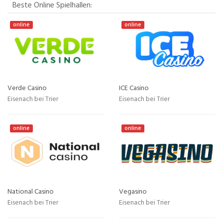
Beste Online Spielhallen:
online
online
Verde Casino
ICE Casino
Eisenach bei Trier
Eisenach bei Trier
online
online
National Casino
Vegasino
Eisenach bei Trier
Eisenach bei Trier