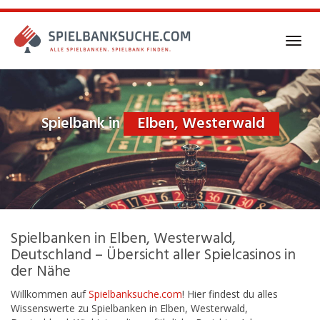
Skip
to
main
Toggl
content
navig
Spielbank in
Elben, Westerwald
Spielbanken in Elben, Westerwald,
Deutschland – Übersicht aller Spielcasinos in
der Nähe
Willkommen auf
Spielbanksuche.com
! Hier findest du alles
Wissenswerte zu Spielbanken in Elben, Westerwald,