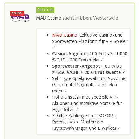
Premium
online
MAD Casino
sucht in
Elben, Westerwald
MAD Casino
: Exklusive Casino- und
Sportwetten-Plattform für VIP-Spieler
✓
Casino-Angebot:
100 % bis zu
1.000
€/CHF + 200 Freispiele
✓
Sportwetten-Angebot:
100 % bis
zu
250 €/CHF + 20 € Gratiswette
✓
Sehr gute Spielauswahl mit Novoline,
Gamomat, Pragmatic und vielen
mehr ✓
Hohe Einsatzlimits, spezielle VIP-
Aktionen und attraktive Vorteile für
High Roller ✓
Flexible Zahlungen mit SOFORT,
Revolut, Visa, Mastercard,
Kryptowährungen und E-Wallets ✓