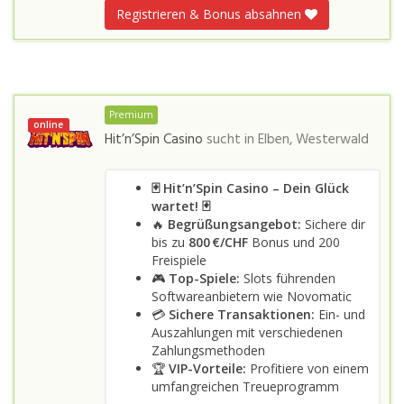
Registrieren & Bonus absahnen
Premium
online
Hit’n’Spin Casino
sucht in
Elben, Westerwald
🃏 Hit’n’Spin Casino – Dein Glück
wartet! 🃏
🔥
Begrüßungsangebot:
Sichere dir
bis zu
800 €/CHF
Bonus und 200
Freispiele
🎮
Top-Spiele:
Slots führenden
Softwareanbietern wie Novomatic
💳
Sichere Transaktionen:
Ein- und
Auszahlungen mit verschiedenen
Zahlungsmethoden
🏆
VIP-Vorteile:
Profitiere von einem
umfangreichen Treueprogramm