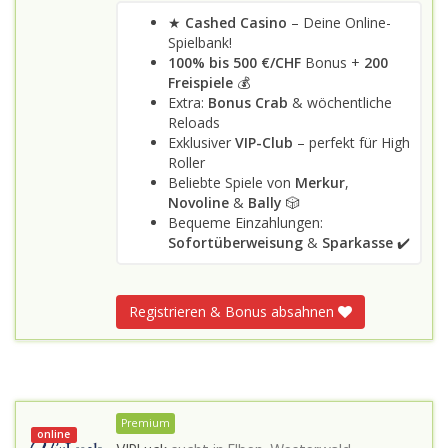
★
Cashed Casino
– Deine Online-
Spielbank!
100% bis 500 €/CHF
Bonus +
200
Freispiele
💰
Extra:
Bonus Crab
& wöchentliche
Reloads
Exklusiver
VIP-Club
– perfekt für High
Roller
Beliebte Spiele von
Merkur
,
Novoline
&
Bally
🎲
Bequeme Einzahlungen:
Sofortüberweisung
&
Sparkasse
✔️
Registrieren & Bonus absahnen
Premium
online