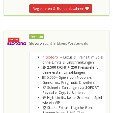
Registrieren & Bonus absahnen
Premium
online
Slotoro
sucht in
Elben, Westerwald
⭐
Slotoro
– Luxus & Freiheit im Spiel
ohne Limits & Einschränkungen!
🎁
2.500 €/CHF + 250 Freispiele
für
deine ersten Einzahlungen
🎰 5.000+ Spiele von Novoline,
Gamomat, Pragmatic & weiteren
💳 Schnelle Zahlungen via
SOFORT
,
Paysafe, Crypto
& mehr.
💸 High Limits, keine Grenzen – Spiel
wie ein VIP
🏆 Starke Extras: Tägliche Boni,
Treueprämien & VIP-Club