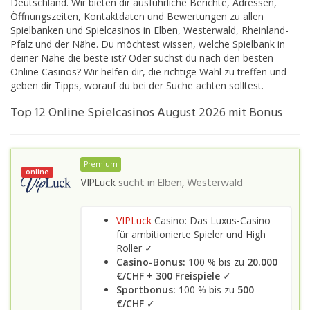
Deutschland. Wir bieten dir ausführliche Berichte, Adressen,
Öffnungszeiten, Kontaktdaten und Bewertungen zu allen
Spielbanken und Spielcasinos in Elben, Westerwald, Rheinland-
Pfalz und der Nähe. Du möchtest wissen, welche Spielbank in
deiner Nähe die beste ist? Oder suchst du nach den besten
Online Casinos? Wir helfen dir, die richtige Wahl zu treffen und
geben dir Tipps, worauf du bei der Suche achten solltest.
Top 12 Online Spielcasinos August 2026 mit Bonus
Premium
online
VIPLuck
sucht in
Elben, Westerwald
VIPLuck
Casino: Das Luxus-Casino
für ambitionierte Spieler und High
Roller ✓
Casino-Bonus:
100 % bis zu
20.000
€/CHF + 300 Freispiele
✓
Sportbonus:
100 % bis zu
500
€/CHF
✓