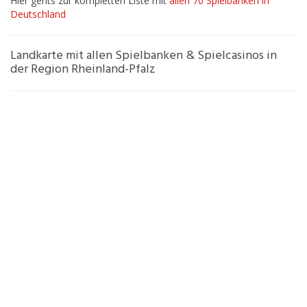
Hier gehts zur kompletten Liste mit
allen 70 Spielbanken in
Deutschland
Landkarte mit allen Spielbanken & Spielcasinos in
der Region Rheinland-Pfalz