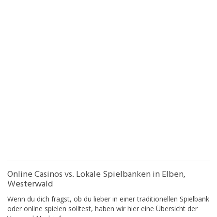
Online Casinos vs. Lokale Spielbanken in Elben,
Westerwald
Wenn du dich fragst, ob du lieber in einer traditionellen Spielbank
oder online spielen solltest, haben wir hier eine Übersicht der