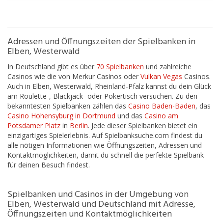
Adressen und Öffnungszeiten der Spielbanken in
Elben, Westerwald
In Deutschland gibt es über
70 Spielbanken
und zahlreiche
Casinos wie die von Merkur Casinos oder
Vulkan Vegas
Casinos.
Auch in Elben, Westerwald, Rheinland-Pfalz kannst du dein Glück
am Roulette-, Blackjack- oder Pokertisch versuchen. Zu den
bekanntesten Spielbanken zählen das
Casino Baden-Baden
, das
Casino Hohensyburg in Dortmund
und das
Casino am
Potsdamer Platz
in
Berlin
. Jede dieser Spielbanken bietet ein
einzigartiges Spielerlebnis. Auf Spielbanksuche.com findest du
alle nötigen Informationen wie Öffnungszeiten, Adressen und
Kontaktmöglichkeiten, damit du schnell die perfekte Spielbank
für deinen Besuch findest.
Spielbanken und Casinos in der Umgebung von
Elben, Westerwald und Deutschland mit Adresse,
Öffnungszeiten und Kontaktmöglichkeiten