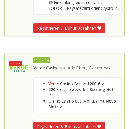
💳 Einzahlung leicht gemacht:
SOFORT, Paysafecard oder Crypto ✓
Registrieren & Bonus absahnen
Premium
online
Verde Casino
sucht in
Elben, Westerwald
Verde
Casino Bonus
1200 €
✓
220
Freispiele z.B. bei
Sizzling Hot
✓
Online Casino des Monats mit
Novo
Slots
✓
Registrieren & Bonus absahnen