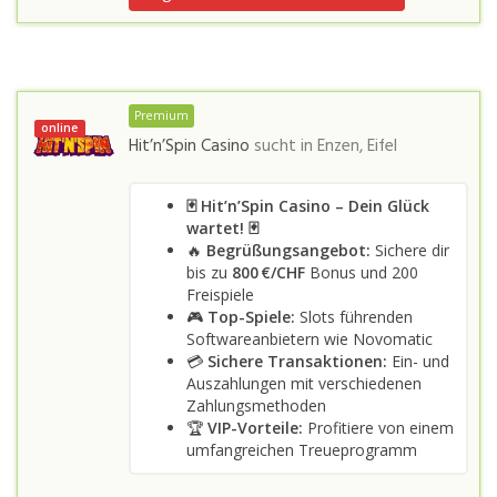
Premium
online
Hit’n’Spin Casino
sucht in
Enzen, Eifel
🃏 Hit’n’Spin Casino – Dein Glück
wartet! 🃏
🔥
Begrüßungsangebot:
Sichere dir
bis zu
800 €/CHF
Bonus und 200
Freispiele
🎮
Top-Spiele:
Slots führenden
Softwareanbietern wie Novomatic
💳
Sichere Transaktionen:
Ein- und
Auszahlungen mit verschiedenen
Zahlungsmethoden
🏆
VIP-Vorteile:
Profitiere von einem
umfangreichen Treueprogramm