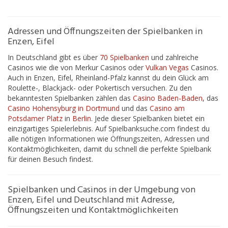
Adressen und Öffnungszeiten der Spielbanken in
Enzen, Eifel
In Deutschland gibt es über
70 Spielbanken
und zahlreiche
Casinos wie die von Merkur Casinos oder
Vulkan Vegas
Casinos.
Auch in Enzen, Eifel, Rheinland-Pfalz kannst du dein Glück am
Roulette-, Blackjack- oder Pokertisch versuchen. Zu den
bekanntesten Spielbanken zählen das
Casino Baden-Baden
, das
Casino Hohensyburg in Dortmund
und das
Casino am
Potsdamer Platz
in
Berlin
. Jede dieser Spielbanken bietet ein
einzigartiges Spielerlebnis. Auf Spielbanksuche.com findest du
alle nötigen Informationen wie Öffnungszeiten, Adressen und
Kontaktmöglichkeiten, damit du schnell die perfekte Spielbank
für deinen Besuch findest.
Spielbanken und Casinos in der Umgebung von
Enzen, Eifel und Deutschland mit Adresse,
Öffnungszeiten und Kontaktmöglichkeiten