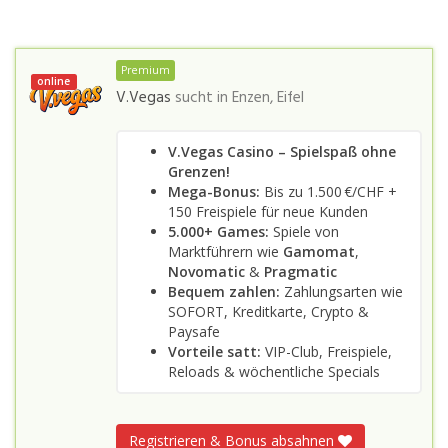
Premium
online
V.Vegas
sucht in
Enzen, Eifel
V.Vegas Casino – Spielspaß ohne
Grenzen!
Mega-Bonus:
Bis zu 1.500 €/CHF +
150 Freispiele für neue Kunden
5.000+ Games:
Spiele von
Marktführern wie
Gamomat
,
Novomatic
&
Pragmatic
Bequem zahlen:
Zahlungsarten wie
SOFORT, Kreditkarte, Crypto &
Paysafe
Vorteile satt:
VIP-Club, Freispiele,
Reloads & wöchentliche Specials
Registrieren & Bonus absahnen