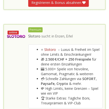
Registrieren & Bonus absahnen
Premium
online
Slotoro
sucht in
Enzen, Eifel
⭐
Slotoro
– Luxus & Freiheit im Spiel
ohne Limits & Einschränkungen!
🎁
2.500 €/CHF + 250 Freispiele
für
deine ersten Einzahlungen
🎰 5.000+ Spiele von Novoline,
Gamomat, Pragmatic & weiteren
💳 Schnelle Zahlungen via
SOFORT
,
Paysafe, Crypto
& mehr.
💸 High Limits, keine Grenzen – Spiel
wie ein VIP
🏆 Starke Extras: Tägliche Boni,
Treueprämien & VIP-Club