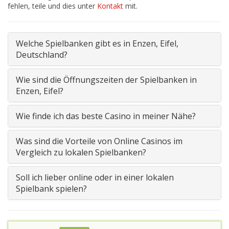
fehlen, teile und dies unter
Kontakt
mit.
Welche Spielbanken gibt es in Enzen, Eifel,
Deutschland?
Wie sind die Öffnungszeiten der Spielbanken in
Enzen, Eifel?
Wie finde ich das beste Casino in meiner Nähe?
Was sind die Vorteile von Online Casinos im
Vergleich zu lokalen Spielbanken?
Soll ich lieber online oder in einer lokalen
Spielbank spielen?