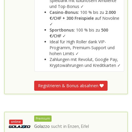
Spielbank mit luxuriösem Ambiente
und Top-Bonus ✓
Casino-Bonus:
100 % bis zu
2.000
€/CHF + 300 Freispiele
auf Novoline
✓
Sportbonus:
100 % bis zu
500
€/CHF
✓
Ideal für High Roller dank VIP-
Programm, Premium-Support und
hohen Limits ✓
Zahlungen mit Revolut, Google Pay,
Kryptowährungen und Kreditkarten ✓
Registrieren & Bonus absahnen
Premium
online
Golazzo
sucht in
Enzen, Eifel