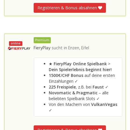
Registrieren & Bonus absahnen
Premium
online
FieryPlay
sucht in
Enzen, Eifel
★
FieryPlay Online Spielbank
>
Dein Spielerlebnis beginnt hier!
1500€/CHF Bonus
auf deine ersten
Einzahlungen ✓
225 Freispiele
, z.B. bei
Faust
✓
Novomatic & Pragmatic
– alle
beliebten Spielbank Slots ✓
Von den Machern von
VulkanVegas
✓