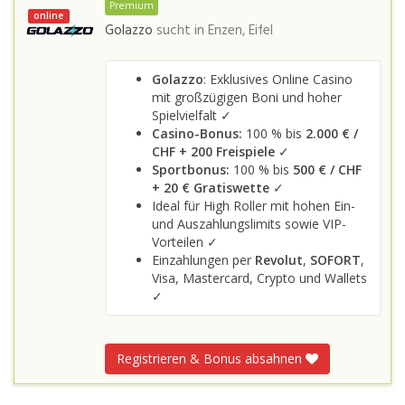
Premium
online
Golazzo
sucht in
Enzen, Eifel
Golazzo
: Exklusives Online Casino
mit großzügigen Boni und hoher
Spielvielfalt ✓
Casino-Bonus:
100 % bis
2.000 € /
CHF + 200 Freispiele
✓
Sportbonus:
100 % bis
500 € / CHF
+ 20 € Gratiswette
✓
Ideal für High Roller mit hohen Ein-
und Auszahlungslimits sowie VIP-
Vorteilen ✓
Einzahlungen per
Revolut
,
SOFORT
,
Visa, Mastercard, Crypto und Wallets
✓
Registrieren & Bonus absahnen