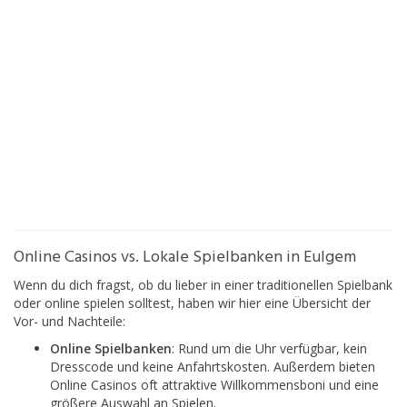
Online Casinos vs. Lokale Spielbanken in Eulgem
Wenn du dich fragst, ob du lieber in einer traditionellen Spielbank
oder online spielen solltest, haben wir hier eine Übersicht der
Vor- und Nachteile:
Online Spielbanken
: Rund um die Uhr verfügbar, kein
Dresscode und keine Anfahrtskosten. Außerdem bieten
Online Casinos oft attraktive Willkommensboni und eine
größere Auswahl an Spielen.