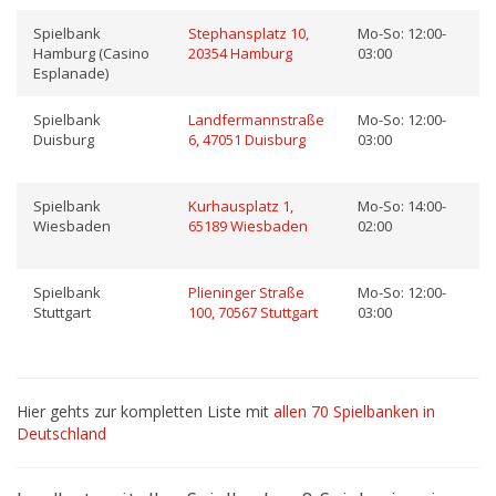
Spielbank
Stephansplatz 10,
Mo-So: 12:00-
Hamburg (Casino
20354 Hamburg
03:00
Esplanade)
Spielbank
Landfermannstraße
Mo-So: 12:00-
Duisburg
6, 47051 Duisburg
03:00
Spielbank
Kurhausplatz 1,
Mo-So: 14:00-
Wiesbaden
65189 Wiesbaden
02:00
Spielbank
Plieninger Straße
Mo-So: 12:00-
Stuttgart
100, 70567 Stuttgart
03:00
Hier gehts zur kompletten Liste mit
allen 70 Spielbanken in
Deutschland