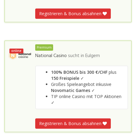
Registrieren & Bonus absahnen
Premium
online
National Casino
sucht in
Eulgem
100% BONUS bis 300 €/CHF
plus
150 Freispiele
✓
Großes Spieleangebot inkusive
Novomatic Games
✓
TIP online Casino mit TOP Aktionen
✓
Registrieren & Bonus absahnen