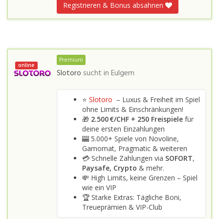
Registrieren & Bonus absahnen
Premium
online
Slotoro
sucht in
Eulgem
⭐
Slotoro
– Luxus & Freiheit im Spiel
ohne Limits & Einschränkungen!
🎁
2.500 €/CHF + 250 Freispiele
für
deine ersten Einzahlungen
🎰 5.000+ Spiele von Novoline,
Gamomat, Pragmatic & weiteren
💳 Schnelle Zahlungen via
SOFORT
,
Paysafe, Crypto
& mehr.
💸 High Limits, keine Grenzen – Spiel
wie ein VIP
🏆 Starke Extras: Tägliche Boni,
Treueprämien & VIP-Club