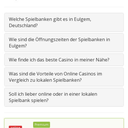
Welche Spielbanken gibt es in Eulgem,
Deutschland?
Wie sind die Öffnungszeiten der Spielbanken in
Eulgem?
Wie finde ich das beste Casino in meiner Nähe?
Was sind die Vorteile von Online Casinos im
Vergleich zu lokalen Spielbanken?
Soll ich lieber online oder in einer lokalen
Spielbank spielen?
Premium
online