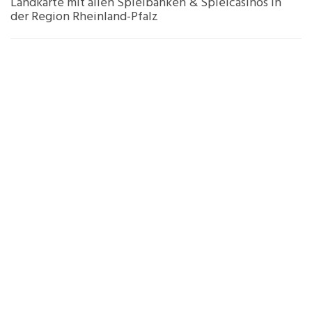
Landkarte mit allen Spielbanken & Spielcasinos in
der Region Rheinland-Pfalz