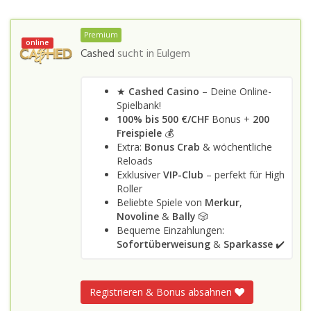
Premium
online
Cashed
sucht in
Eulgem
★
Cashed Casino
– Deine Online-
Spielbank!
100% bis 500 €/CHF
Bonus +
200
Freispiele
💰
Extra:
Bonus Crab
& wöchentliche
Reloads
Exklusiver
VIP-Club
– perfekt für High
Roller
Beliebte Spiele von
Merkur
,
Novoline
&
Bally
🎲
Bequeme Einzahlungen:
Sofortüberweisung
&
Sparkasse
✔️
Registrieren & Bonus absahnen