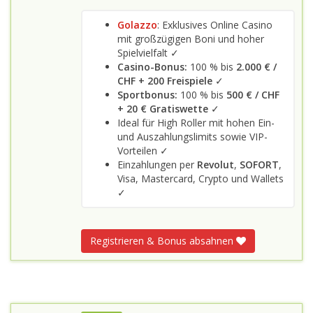
Golazzo
: Exklusives Online Casino
mit großzügigen Boni und hoher
Spielvielfalt ✓
Casino-Bonus:
100 % bis
2.000 € /
CHF + 200 Freispiele
✓
Sportbonus:
100 % bis
500 € / CHF
+ 20 € Gratiswette
✓
Ideal für High Roller mit hohen Ein-
und Auszahlungslimits sowie VIP-
Vorteilen ✓
Einzahlungen per
Revolut
,
SOFORT
,
Visa, Mastercard, Crypto und Wallets
✓
Registrieren & Bonus absahnen