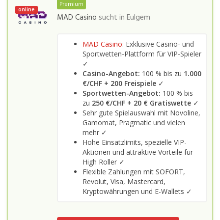
Premium
online
MAD Casino
sucht in
Eulgem
MAD Casino
: Exklusive Casino- und
Sportwetten-Plattform für VIP-Spieler
✓
Casino-Angebot:
100 % bis zu
1.000
€/CHF + 200 Freispiele
✓
Sportwetten-Angebot:
100 % bis
zu
250 €/CHF + 20 € Gratiswette
✓
Sehr gute Spielauswahl mit Novoline,
Gamomat, Pragmatic und vielen
mehr ✓
Hohe Einsatzlimits, spezielle VIP-
Aktionen und attraktive Vorteile für
High Roller ✓
Flexible Zahlungen mit SOFORT,
Revolut, Visa, Mastercard,
Kryptowährungen und E-Wallets ✓