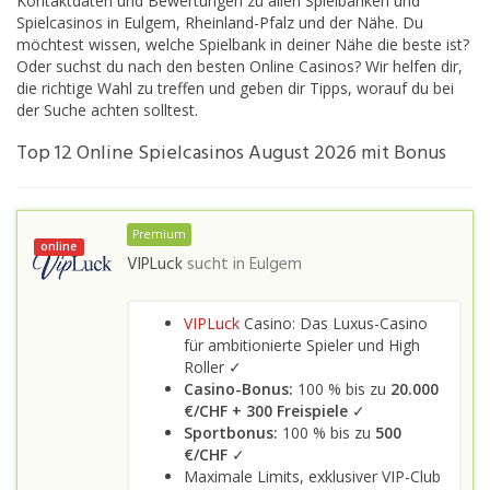
Kontaktdaten und Bewertungen zu allen Spielbanken und
Spielcasinos in Eulgem, Rheinland-Pfalz und der Nähe. Du
möchtest wissen, welche Spielbank in deiner Nähe die beste ist?
Oder suchst du nach den besten Online Casinos? Wir helfen dir,
die richtige Wahl zu treffen und geben dir Tipps, worauf du bei
der Suche achten solltest.
Top 12 Online Spielcasinos August 2026 mit Bonus
Premium
online
VIPLuck
sucht in
Eulgem
VIPLuck
Casino: Das Luxus-Casino
für ambitionierte Spieler und High
Roller ✓
Casino-Bonus:
100 % bis zu
20.000
€/CHF + 300 Freispiele
✓
Sportbonus:
100 % bis zu
500
€/CHF
✓
Maximale Limits, exklusiver VIP-Club