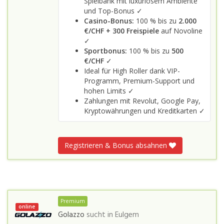
Spielbank mit luxuriösem Ambiente
und Top-Bonus ✓
Casino-Bonus:
100 % bis zu
2.000
€/CHF + 300 Freispiele
auf Novoline
✓
Sportbonus:
100 % bis zu
500
€/CHF
✓
Ideal für High Roller dank VIP-
Programm, Premium-Support und
hohen Limits ✓
Zahlungen mit Revolut, Google Pay,
Kryptowährungen und Kreditkarten ✓
Registrieren & Bonus absahnen
Premium
online
Golazzo
sucht in
Eulgem