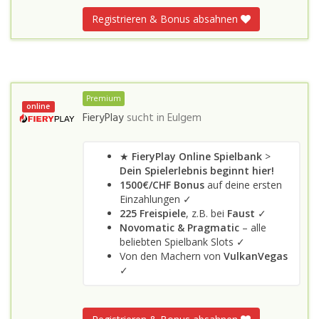
Registrieren & Bonus absahnen
Premium
online
FieryPlay
sucht in
Eulgem
★
FieryPlay Online Spielbank
>
Dein Spielerlebnis beginnt hier!
1500€/CHF Bonus
auf deine ersten
Einzahlungen ✓
225 Freispiele
, z.B. bei
Faust
✓
Novomatic & Pragmatic
– alle
beliebten Spielbank Slots ✓
Von den Machern von
VulkanVegas
✓