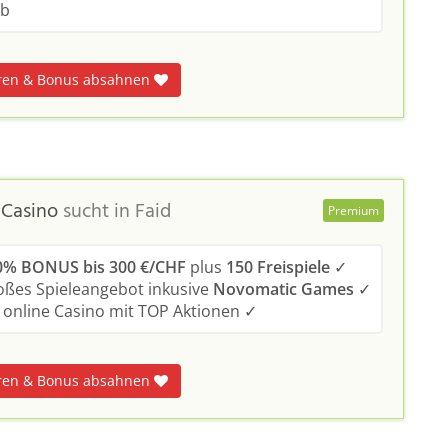
ub
eren & Bonus absahnen
 Casino
sucht in
Faid
Premium
0% BONUS bis 300 €/CHF
plus
150 Freispiele
✓
oßes Spieleangebot inkusive
Novomatic Games
✓
 online Casino mit TOP Aktionen ✓
eren & Bonus absahnen