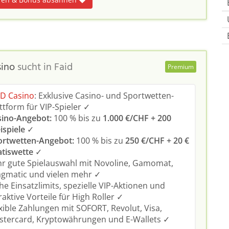
ino
sucht in
Faid
Premium
D Casino
: Exklusive Casino- und Sportwetten-
ttform für VIP-Spieler ✓
sino-Angebot:
100 % bis zu
1.000 €/CHF + 200
ispiele
✓
ortwetten-Angebot:
100 % bis zu
250 €/CHF + 20 €
atiswette
✓
hr gute Spielauswahl mit Novoline, Gamomat,
agmatic und vielen mehr ✓
e Einsatzlimits, spezielle VIP-Aktionen und
raktive Vorteile für High Roller ✓
xible Zahlungen mit SOFORT, Revolut, Visa,
stercard, Kryptowährungen und E-Wallets ✓