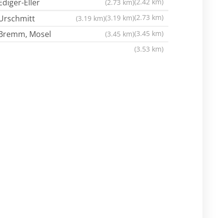
Ediger-Eller
(2.42 km)
(2.73 km)
(2.73 km)
Urschmitt
(3.19 km)
(3.19 km)
Bremm, Mosel
(3.45 km)
(3.45 km)
(3.53 km)