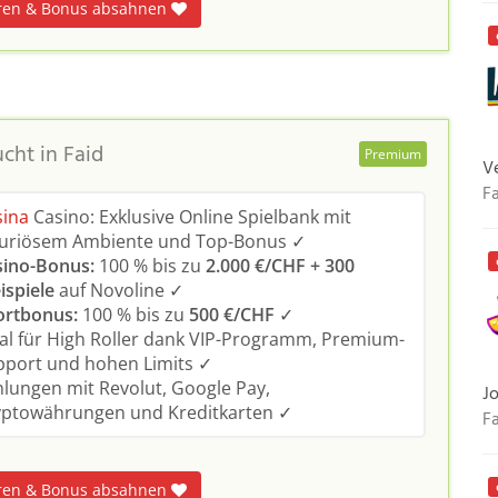
eren & Bonus absahnen
ucht in
Faid
Premium
V
F
sina
Casino: Exklusive Online Spielbank mit
xuriösem Ambiente und Top-Bonus ✓
sino-Bonus:
100 % bis zu
2.000 €/CHF + 300
ispiele
auf Novoline ✓
ortbonus:
100 % bis zu
500 €/CHF
✓
al für High Roller dank VIP-Programm, Premium-
pport und hohen Limits ✓
lungen mit Revolut, Google Pay,
J
yptowährungen und Kreditkarten ✓
F
eren & Bonus absahnen