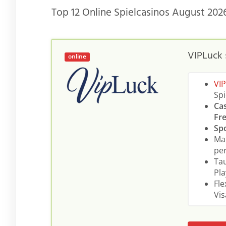
Top 12 Online Spielcasinos August 202
VIPLuck
online
VI
Spi
Ca
Fre
Sp
Max
pe
Ta
Pl
Fle
Vis