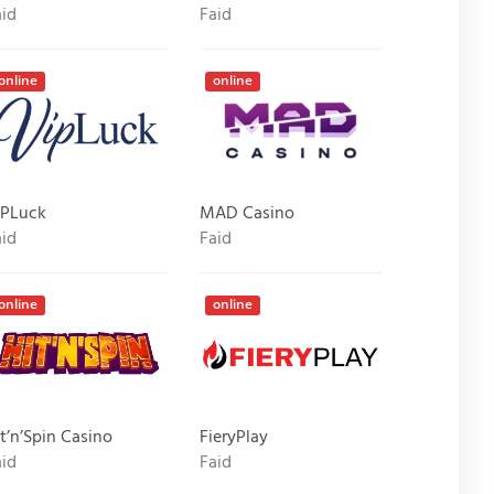
aid
Faid
online
online
IPLuck
MAD Casino
aid
Faid
online
online
t’n’Spin Casino
FieryPlay
aid
Faid