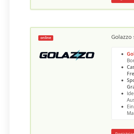
Golazzo
online
Go
Bon
Ca
Fre
Sp
Gr
Ide
Aus
Ei
Mas
Registri