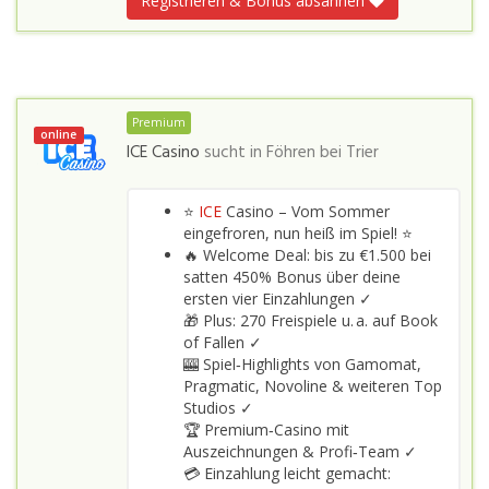
Registrieren & Bonus absahnen
Premium
online
ICE Casino
sucht in
Föhren bei Trier
⭐
ICE
Casino – Vom Sommer
eingefroren, nun heiß im Spiel! ⭐
🔥 Welcome Deal: bis zu €1.500 bei
satten 450% Bonus über deine
ersten vier Einzahlungen ✓
🎁 Plus: 270 Freispiele u. a. auf Book
of Fallen ✓
🎰 Spiel‑Highlights von Gamomat,
Pragmatic, Novoline & weiteren Top
Studios ✓
🏆 Premium‑Casino mit
Auszeichnungen & Profi‑Team ✓
💳 Einzahlung leicht gemacht: