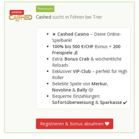
Premium
online
Cashed
sucht in
Föhren bei Trier
★
Cashed Casino
– Deine Online-
Spielbank!
100% bis 500 €/CHF
Bonus +
200
Freispiele
💰
Extra:
Bonus Crab
& wöchentliche
Reloads
Exklusiver
VIP-Club
– perfekt für High
Roller
Beliebte Spiele von
Merkur
,
Novoline
&
Bally
🎲
Bequeme Einzahlungen:
Sofortüberweisung
&
Sparkasse
✔️
Registrieren & Bonus absahnen