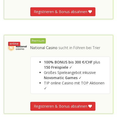
Registrieren & Bonus absahnen
Premium
online
National Casino
sucht in
Föhren bei Trier
100% BONUS bis 300 €/CHF
plus
150 Freispiele
✓
Großes Spieleangebot inkusive
Novomatic Games
✓
TIP online Casino mit TOP Aktionen
✓
Registrieren & Bonus absahnen