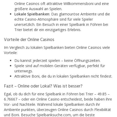
Online Casinos oft attraktive Willkommensboni und eine
größere Auswahl an Spielen.
Lokale Spielbanken
: Das glamouröse Ambiente und die
echte Casino-Atmosphäre sind für viele Spieler
unersetzlich. Ein Besuch in einer Spielbank in Föhren bei
Trier bietet dir ein einzigartiges Erlebnis.
Vorteile der Online Casinos
Im Vergleich zu lokalen Spielbanken bieten Online Casinos viele
Vorteile:
Du kannst jederzeit spielen – keine Öffnungszeiten.
Spiele sind auf mobilen Geräten verfügbar, perfekt für
unterwegs.
Attraktive Boni, die du in lokalen Spielbanken nicht findest.
Fazit – Online oder Lokal? Was ist besser?
Egal, ob du dich für eine Spielbank in Föhren bei Trier – 49.85 –
6.76667 – oder ein Online Casino entscheidest, beide haben ihre
Vor- und Nachteile. Während lokale Spielbanken durch ihr
Ambiente punkten, überzeugen Online Casinos durch Flexibilität
und Boni. Besuche Spielbanksuche.com, um die beste