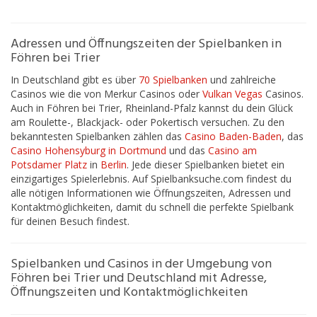
Adressen und Öffnungszeiten der Spielbanken in
Föhren bei Trier
In Deutschland gibt es über
70 Spielbanken
und zahlreiche
Casinos wie die von Merkur Casinos oder
Vulkan Vegas
Casinos.
Auch in Föhren bei Trier, Rheinland-Pfalz kannst du dein Glück
am Roulette-, Blackjack- oder Pokertisch versuchen. Zu den
bekanntesten Spielbanken zählen das
Casino Baden-Baden
, das
Casino Hohensyburg in Dortmund
und das
Casino am
Potsdamer Platz
in
Berlin
. Jede dieser Spielbanken bietet ein
einzigartiges Spielerlebnis. Auf Spielbanksuche.com findest du
alle nötigen Informationen wie Öffnungszeiten, Adressen und
Kontaktmöglichkeiten, damit du schnell die perfekte Spielbank
für deinen Besuch findest.
Spielbanken und Casinos in der Umgebung von
Föhren bei Trier und Deutschland mit Adresse,
Öffnungszeiten und Kontaktmöglichkeiten