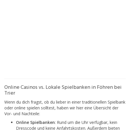
Online Casinos vs. Lokale Spielbanken in Föhren bei
Trier
Wenn du dich fragst, ob du lieber in einer traditionellen Spielbank
oder online spielen solltest, haben wir hier eine Übersicht der
Vor- und Nachteile:
Online Spielbanken
: Rund um die Uhr verfügbar, kein
Dresscode und keine Anfahrtskosten. Außerdem bieten