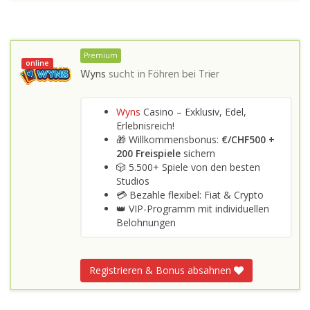
Premium
online
Wyns
sucht in
Föhren bei Trier
Wyns
Casino – Exklusiv, Edel,
Erlebnisreich!
🎁 Willkommensbonus:
€/CHF500 +
200 Freispiele
sichern
🎲 5.500+ Spiele von den besten
Studios
💳 Bezahle flexibel: Fiat & Crypto
👑 VIP-Programm mit individuellen
Belohnungen
Registrieren & Bonus absahnen