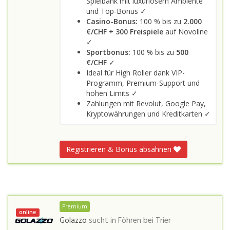
Spielbank mit luxuriösem Ambiente
und Top-Bonus ✓
Casino-Bonus:
100 % bis zu
2.000
€/CHF + 300 Freispiele
auf Novoline
✓
Sportbonus:
100 % bis zu
500
€/CHF
✓
Ideal für High Roller dank VIP-
Programm, Premium-Support und
hohen Limits ✓
Zahlungen mit Revolut, Google Pay,
Kryptowährungen und Kreditkarten ✓
Registrieren & Bonus absahnen
Premium
online
Golazzo
sucht in
Föhren bei Trier