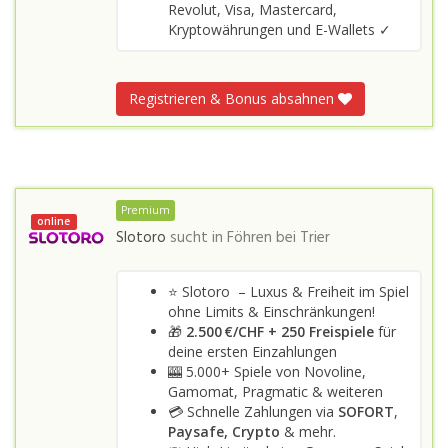
Revolut, Visa, Mastercard,
Kryptowährungen und E-Wallets ✓
Registrieren & Bonus absahnen
Premium
online
Slotoro
sucht in
Föhren bei Trier
⭐ Slotoro – Luxus & Freiheit im Spiel
ohne Limits & Einschränkungen!
🎁
2.500 €/CHF + 250 Freispiele
für
deine ersten Einzahlungen
🎰 5.000+ Spiele von Novoline,
Gamomat, Pragmatic & weiteren
💳 Schnelle Zahlungen via
SOFORT
,
Paysafe, Crypto
& mehr.