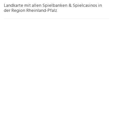
Landkarte mit allen Spielbanken & Spielcasinos in
der Region Rheinland-Pfalz