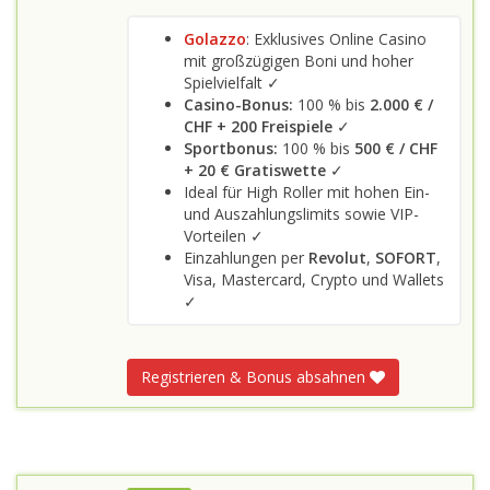
Golazzo
: Exklusives Online Casino
mit großzügigen Boni und hoher
Spielvielfalt ✓
Casino-Bonus:
100 % bis
2.000 € /
CHF + 200 Freispiele
✓
Sportbonus:
100 % bis
500 € / CHF
+ 20 € Gratiswette
✓
Ideal für High Roller mit hohen Ein-
und Auszahlungslimits sowie VIP-
Vorteilen ✓
Einzahlungen per
Revolut
,
SOFORT
,
Visa, Mastercard, Crypto und Wallets
✓
Registrieren & Bonus absahnen