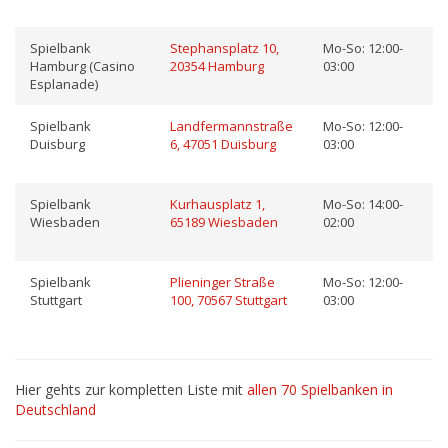
Spielbank
Stephansplatz 10,
Mo-So: 12:00-
Hamburg (Casino
20354 Hamburg
03:00
Esplanade)
Spielbank
Landfermannstraße
Mo-So: 12:00-
Duisburg
6, 47051 Duisburg
03:00
Spielbank
Kurhausplatz 1,
Mo-So: 14:00-
Wiesbaden
65189 Wiesbaden
02:00
Spielbank
Plieninger Straße
Mo-So: 12:00-
Stuttgart
100, 70567 Stuttgart
03:00
Hier gehts zur kompletten Liste mit
allen 70 Spielbanken in
Deutschland