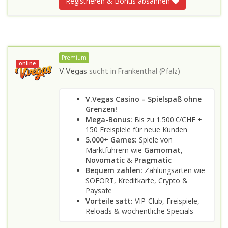
Registrieren & Bonus absahnen
Premium
online
V.Vegas
sucht in
Frankenthal (Pfalz)
V.Vegas Casino – Spielspaß ohne
Grenzen!
Mega-Bonus:
Bis zu 1.500 €/CHF +
150 Freispiele für neue Kunden
5.000+ Games:
Spiele von
Marktführern wie
Gamomat
,
Novomatic
&
Pragmatic
Bequem zahlen:
Zahlungsarten wie
SOFORT, Kreditkarte, Crypto &
Paysafe
Vorteile satt:
VIP-Club, Freispiele,
Reloads & wöchentliche Specials