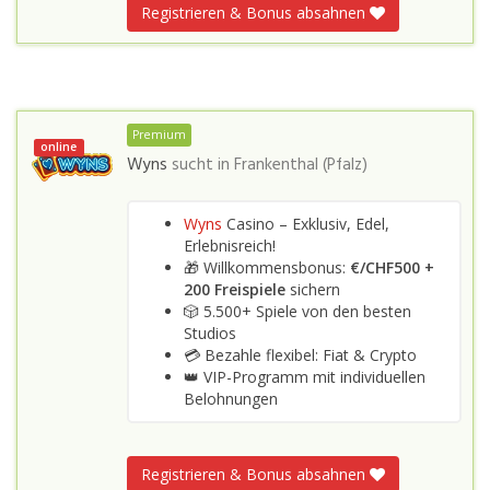
Registrieren & Bonus absahnen
Premium
online
Wyns
sucht in
Frankenthal (Pfalz)
Wyns
Casino – Exklusiv, Edel,
Erlebnisreich!
🎁 Willkommensbonus:
€/CHF500 +
200 Freispiele
sichern
🎲 5.500+ Spiele von den besten
Studios
💳 Bezahle flexibel: Fiat & Crypto
👑 VIP-Programm mit individuellen
Belohnungen
Registrieren & Bonus absahnen