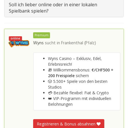
Soll ich lieber online oder in einer lokalen
Spielbank spielen?
Premium
online
Wyns
sucht in
Frankenthal (Pfalz)
Wyns Casino – Exklusiv, Edel,
Erlebnisreich!
🎁 Willkommensbonus:
€/CHF500 +
200 Freispiele
sichern
🎲 5.500+ Spiele von den besten
Studios
💳 Bezahle flexibel: Fiat & Crypto
👑 VIP-Programm mit individuellen
Belohnungen
Registrieren & Bonus absahnen