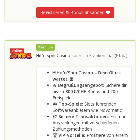
Registrieren & Bonus absahnen
Premium
online
Hit’n’Spin Casino
sucht in
Frankenthal (Pfalz)
🃏 Hit’n’Spin Casino – Dein Glück
wartet! 🃏
🔥
Begrüßungsangebot:
Sichere dir
bis zu
800 €/CHF
Bonus und 200
Freispiele
🎮
Top-Spiele:
Slots führenden
Softwareanbietern wie Novomatic
💳
Sichere Transaktionen:
Ein- und
Auszahlungen mit verschiedenen
Zahlungsmethoden
🏆
VIP-Vorteile:
Profitiere von einem