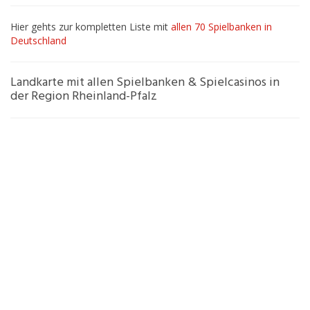
Hier gehts zur kompletten Liste mit
allen 70 Spielbanken in
Deutschland
Landkarte mit allen Spielbanken & Spielcasinos in
der Region Rheinland-Pfalz