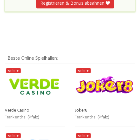
Registrieren & Bonus absahnen
Beste Online Spielhallen:
online
online
Verde Casino
Joker8
Frankenthal (Pfalz)
Frankenthal (Pfalz)
online
online