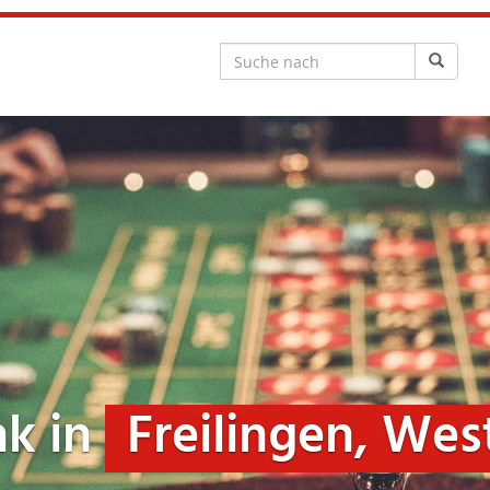
nk in
Freilingen, We