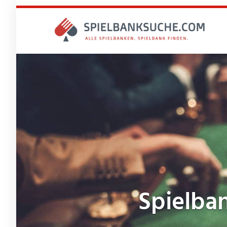
Skip
to
main
content
Spielba