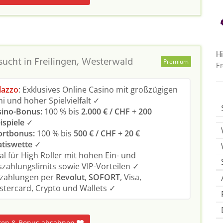
Hi
sucht in
Freilingen, Westerwald
Premium
F
lazzo
: Exklusives Online Casino mit großzügigen
i und hoher Spielvielfalt ✓
sino-Bonus:
100 % bis
2.000 € / CHF + 200
ispiele
✓
ortbonus:
100 % bis
500 € / CHF + 20 €
atiswette
✓
al für High Roller mit hohen Ein- und
zahlungslimits sowie VIP-Vorteilen ✓
nzahlungen per
Revolut
,
SOFORT
, Visa,
tercard, Crypto und Wallets ✓
eren & Bonus absahnen