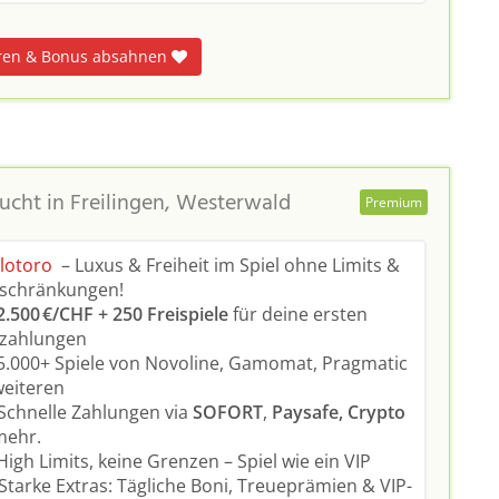
eren & Bonus absahnen
ucht in
Freilingen, Westerwald
Premium
lotoro
– Luxus & Freiheit im Spiel ohne Limits &
nschränkungen!
2.500 €/CHF + 250 Freispiele
für deine ersten
nzahlungen
5.000+ Spiele von Novoline, Gamomat, Pragmatic
weiteren
Schnelle Zahlungen via
SOFORT
,
Paysafe, Crypto
mehr.
High Limits, keine Grenzen – Spiel wie ein VIP
Starke Extras: Tägliche Boni, Treueprämien & VIP-