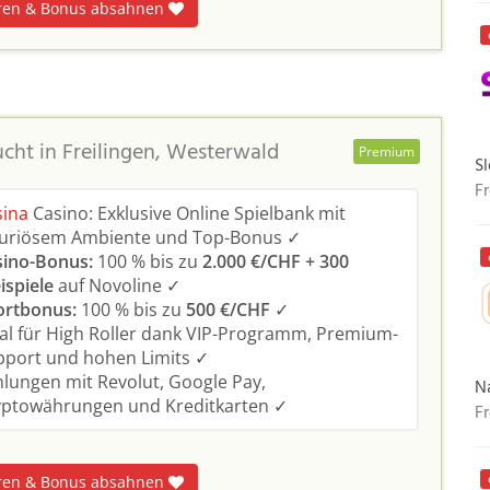
eren & Bonus absahnen
ucht in
Freilingen, Westerwald
Premium
S
F
sina
Casino: Exklusive Online Spielbank mit
xuriösem Ambiente und Top-Bonus ✓
sino-Bonus:
100 % bis zu
2.000 €/CHF + 300
ispiele
auf Novoline ✓
ortbonus:
100 % bis zu
500 €/CHF
✓
al für High Roller dank VIP-Programm, Premium-
pport und hohen Limits ✓
lungen mit Revolut, Google Pay,
N
yptowährungen und Kreditkarten ✓
F
eren & Bonus absahnen