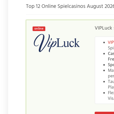
Top 12 Online Spielcasinos August 202
VIPLuck
online
VI
Spi
Ca
Fre
Sp
Max
pe
Ta
Pl
Fle
Vis