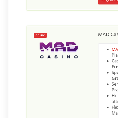
MAD Cas
online
MA
Pla
Ca
Fre
Sp
Gr
Se
Pr
Hoh
att
Fle
Ma