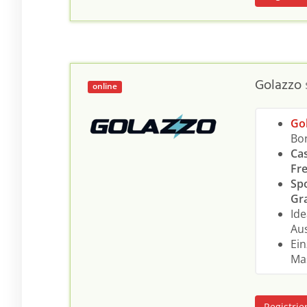
Golazzo
online
Go
Bon
Ca
Fre
Sp
Gr
Ide
Aus
Ei
Mas
Registri