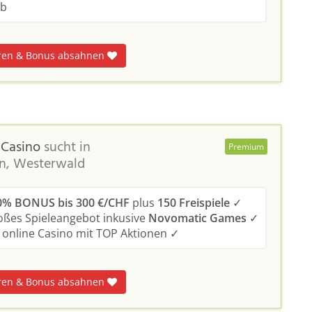
ub
eren & Bonus absahnen
 Casino
sucht in
Premium
en, Westerwald
0% BONUS bis 300 €/CHF
plus
150 Freispiele
✓
oßes Spieleangebot inkusive
Novomatic Games
✓
 online Casino mit TOP Aktionen ✓
eren & Bonus absahnen