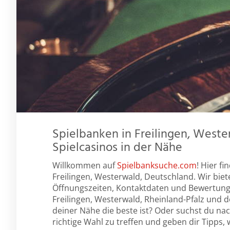
Spielbanken in Freilingen, Weste
Spielcasinos in der Nähe
Willkommen auf
Spielbanksuche.com
! Hier f
Freilingen, Westerwald, Deutschland. Wir biet
Öffnungszeiten, Kontaktdaten und Bewertunge
Freilingen, Westerwald, Rheinland-Pfalz und 
deiner Nähe die beste ist? Oder suchst du nac
richtige Wahl zu treffen und geben dir Tipps, 