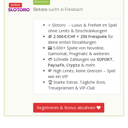
Premium
online
Slotoro
sucht in
Freisbach
⭐ Slotoro – Luxus & Freiheit im Spiel
ohne Limits & Einschränkungen!
🎁
2.500 €/CHF + 250 Freispiele
für
deine ersten Einzahlungen
🎰 5.000+ Spiele von Novoline,
Gamomat, Pragmatic & weiteren
💳 Schnelle Zahlungen via
SOFORT
,
Paysafe, Crypto
& mehr.
💸 High Limits, keine Grenzen – Spiel
wie ein VIP
🏆 Starke Extras: Tägliche Boni,
Treueprämien & VIP-Club
Registrieren & Bonus absahnen