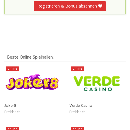
Registrieren & Bonus absahnen
Beste Online Spielhallen:
online
online
Joker8
Verde Casino
Freisbach
Freisbach
online
online