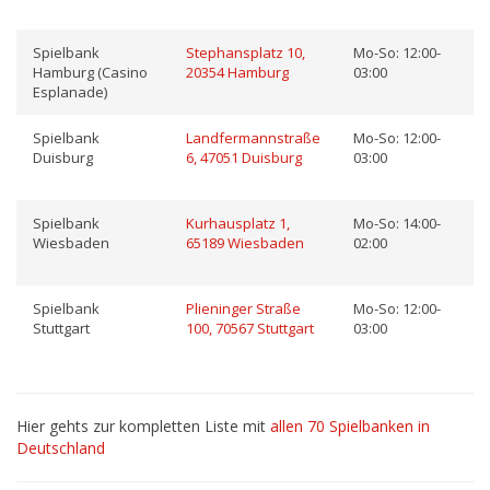
Spielbank
Stephansplatz 10,
Mo-So: 12:00-
Hamburg (Casino
20354 Hamburg
03:00
Esplanade)
Spielbank
Landfermannstraße
Mo-So: 12:00-
Duisburg
6, 47051 Duisburg
03:00
Spielbank
Kurhausplatz 1,
Mo-So: 14:00-
Wiesbaden
65189 Wiesbaden
02:00
Spielbank
Plieninger Straße
Mo-So: 12:00-
Stuttgart
100, 70567 Stuttgart
03:00
Hier gehts zur kompletten Liste mit
allen 70 Spielbanken in
Deutschland