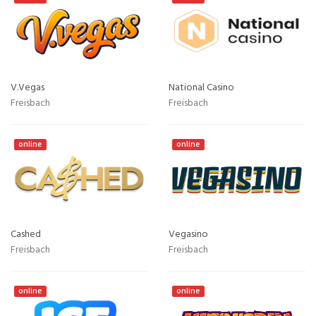
V.Vegas
National Casino
Freisbach
Freisbach
online
online
Cashed
Vegasino
Freisbach
Freisbach
online
online