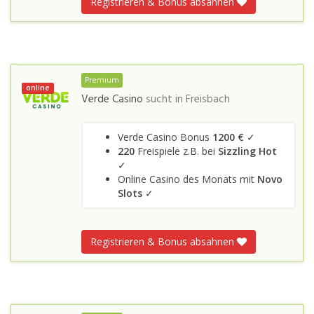
Registrieren & Bonus absahnen
Premium
online
Verde Casino
sucht in
Freisbach
Verde Casino Bonus
1200 €
✓
220
Freispiele z.B. bei
Sizzling Hot
✓
Online Casino des Monats mit
Novo
Slots
✓
Registrieren & Bonus absahnen