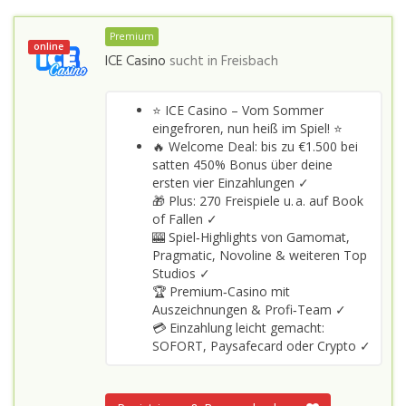
Premium
online
ICE Casino
sucht in
Freisbach
⭐ ICE Casino – Vom Sommer
eingefroren, nun heiß im Spiel! ⭐
🔥 Welcome Deal: bis zu €1.500 bei
satten 450% Bonus über deine
ersten vier Einzahlungen ✓
🎁 Plus: 270 Freispiele u. a. auf Book
of Fallen ✓
🎰 Spiel‑Highlights von Gamomat,
Pragmatic, Novoline & weiteren Top
Studios ✓
🏆 Premium‑Casino mit
Auszeichnungen & Profi‑Team ✓
💳 Einzahlung leicht gemacht:
SOFORT, Paysafecard oder Crypto ✓