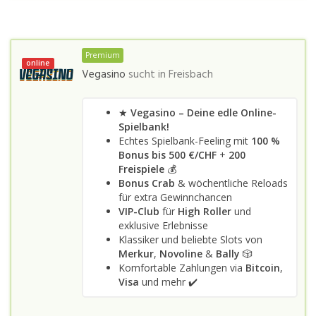
Premium
online
Vegasino
sucht in
Freisbach
★
Vegasino – Deine edle Online-
Spielbank!
Echtes Spielbank-Feeling mit
100 %
Bonus bis 500 €/CHF
+
200
Freispiele
💰
Bonus Crab
& wöchentliche Reloads
für extra Gewinnchancen
VIP-Club
für
High Roller
und
exklusive Erlebnisse
Klassiker und beliebte Slots von
Merkur
,
Novoline
&
Bally
🎲
Komfortable Zahlungen via
Bitcoin
,
Visa
und mehr ✔️