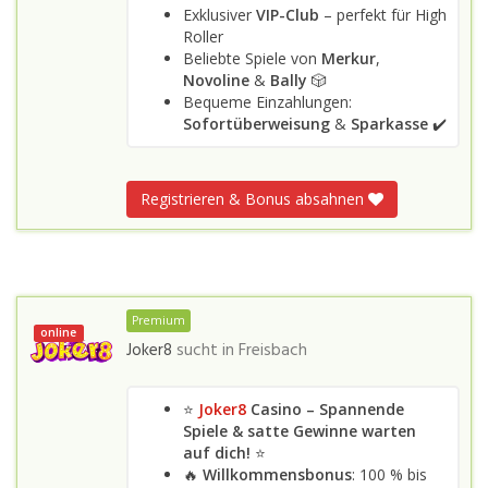
Exklusiver
VIP-Club
– perfekt für High
Roller
Beliebte Spiele von
Merkur
,
Novoline
&
Bally
🎲
Bequeme Einzahlungen:
Sofortüberweisung
&
Sparkasse
✔️
Registrieren & Bonus absahnen
Premium
online
Joker8
sucht in
Freisbach
⭐
Joker8
Casino – Spannende
Spiele & satte Gewinne warten
auf dich!
⭐
🔥
Willkommensbonus
: 100 % bis