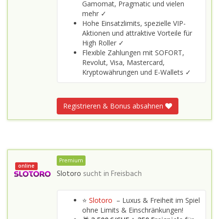
Gamomat, Pragmatic und vielen
mehr ✓
Hohe Einsatzlimits, spezielle VIP-
Aktionen und attraktive Vorteile für
High Roller ✓
Flexible Zahlungen mit SOFORT,
Revolut, Visa, Mastercard,
Kryptowährungen und E-Wallets ✓
Registrieren & Bonus absahnen
Premium
online
Slotoro
sucht in
Freisbach
⭐
Slotoro
– Luxus & Freiheit im Spiel
ohne Limits & Einschränkungen!