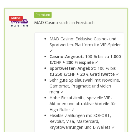
Premium
online
MAD Casino
sucht in
Freisbach
MAD Casino: Exklusive Casino- und
Sportwetten-Plattform für VIP-Spieler
✓
Casino-Angebot:
100 % bis zu
1.000
€/CHF + 200 Freispiele
✓
Sportwetten-Angebot:
100 % bis
zu
250 €/CHF + 20 € Gratiswette
✓
Sehr gute Spielauswahl mit Novoline,
Gamomat, Pragmatic und vielen
mehr ✓
Hohe Einsatzlimits, spezielle VIP-
Aktionen und attraktive Vorteile für
High Roller ✓
Flexible Zahlungen mit SOFORT,
Revolut, Visa, Mastercard,
Kryptowährungen und E-Wallets ✓