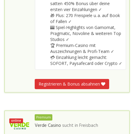
satten 450% Bonus über deine
ersten vier Einzahlungen ✓
🎁 Plus: 270 Freispiele u. a. auf Book
of Fallen ✓
🎰 Spiel‑Highlights von Gamomat,
Pragmatic, Novoline & weiteren Top
Studios ✓
🏆 Premium‑Casino mit
Auszeichnungen & Profi‑Team ✓
💳 Einzahlung leicht gemacht:
SOFORT, Paysafecard oder Crypto ✓
Registrieren & Bonus absahnen
Premium
online
Verde Casino
sucht in
Freisbach