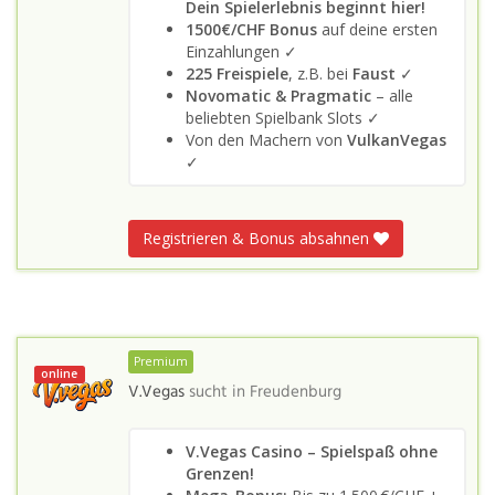
Dein Spielerlebnis beginnt hier!
1500€/CHF Bonus
auf deine ersten
Einzahlungen ✓
225 Freispiele
, z.B. bei
Faust
✓
Novomatic & Pragmatic
– alle
beliebten Spielbank Slots ✓
Von den Machern von
VulkanVegas
✓
Registrieren & Bonus absahnen
Premium
online
V.Vegas
sucht in
Freudenburg
V.Vegas Casino – Spielspaß ohne
Grenzen!