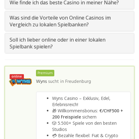
Wie finde ich das beste Casino in meiner Nähe?
Was sind die Vorteile von Online Casinos im
Vergleich zu lokalen Spielbanken?
Soll ich lieber online oder in einer lokalen
Spielbank spielen?
Premium
online
Wyns
sucht in
Freudenburg
Wyns Casino – Exklusiv, Edel,
Erlebnisreich!
🎁 Willkommensbonus:
€/CHF500 +
200 Freispiele
sichern
🎲 5.500+ Spiele von den besten
Studios
💳 Bezahle flexibel: Fiat & Crypto