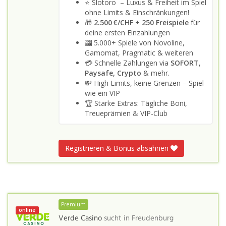
⭐ Slotoro – Luxus & Freiheit im Spiel
ohne Limits & Einschränkungen!
🎁
2.500 €/CHF + 250 Freispiele
für
deine ersten Einzahlungen
🎰 5.000+ Spiele von Novoline,
Gamomat, Pragmatic & weiteren
💳 Schnelle Zahlungen via
SOFORT
,
Paysafe, Crypto
& mehr.
💸 High Limits, keine Grenzen – Spiel
wie ein VIP
🏆 Starke Extras: Tägliche Boni,
Treueprämien & VIP-Club
Registrieren & Bonus absahnen
Premium
online
Verde Casino
sucht in
Freudenburg