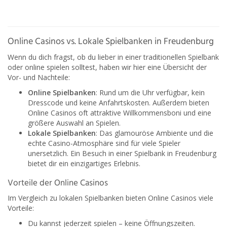
Online Casinos vs. Lokale Spielbanken in Freudenburg
Wenn du dich fragst, ob du lieber in einer traditionellen Spielbank
oder online spielen solltest, haben wir hier eine Übersicht der
Vor- und Nachteile:
Online Spielbanken
: Rund um die Uhr verfügbar, kein
Dresscode und keine Anfahrtskosten. Außerdem bieten
Online Casinos oft attraktive Willkommensboni und eine
größere Auswahl an Spielen.
Lokale Spielbanken
: Das glamouröse Ambiente und die
echte Casino-Atmosphäre sind für viele Spieler
unersetzlich. Ein Besuch in einer Spielbank in Freudenburg
bietet dir ein einzigartiges Erlebnis.
Vorteile der Online Casinos
Im Vergleich zu lokalen Spielbanken bieten Online Casinos viele
Vorteile:
Du kannst jederzeit spielen – keine Öffnungszeiten.