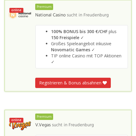
Premium
online
National Casino
sucht in
Freudenburg
100% BONUS bis 300 €/CHF
plus
150 Freispiele
✓
Großes Spieleangebot inkusive
Novomatic Games
✓
TIP online Casino mit TOP Aktionen
✓
Registrieren & Bonus absahnen
Premium
online
V.Vegas
sucht in
Freudenburg