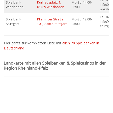
Tel: 0611
Spielbank
Kurhausplatz 1,
Mo-So: 14:00-
info@sp
Wiesbaden
65189 Wiesbaden
02:00
wiesbad
Tel: 0711
Spielbank
Plieninger Straße
Mo-So: 12:00-
info@sp
Stuttgart
100, 70567 Stuttgart
03:00
stuttgart
Hier gehts zur kompletten Liste mit
allen 70 Spielbanken in
Deutschland
Landkarte mit allen Spielbanken & Spielcasinos in der
Region Rheinland-Pfalz