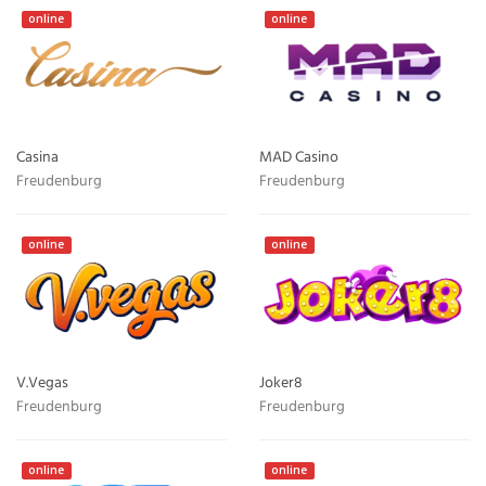
online
online
Casina
MAD Casino
Freudenburg
Freudenburg
online
online
V.Vegas
Joker8
Freudenburg
Freudenburg
online
online