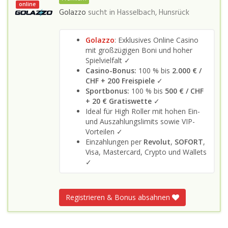
online
Golazzo
sucht in
Hasselbach, Hunsrück
Golazzo
: Exklusives Online Casino
mit großzügigen Boni und hoher
Spielvielfalt ✓
Casino-Bonus:
100 % bis
2.000 € /
CHF + 200 Freispiele
✓
Sportbonus:
100 % bis
500 € / CHF
+ 20 € Gratiswette
✓
Ideal für High Roller mit hohen Ein-
und Auszahlungslimits sowie VIP-
Vorteilen ✓
Einzahlungen per
Revolut
,
SOFORT
,
Visa, Mastercard, Crypto und Wallets
✓
Registrieren & Bonus absahnen