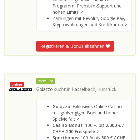
Programm, Premium-Support und
hohen Limits ✓
Zahlungen mit Revolut, Google Pay,
Kryptowährungen und Kreditkarten ✓
Registrieren & Bonus absahnen
Premium
online
Golazzo
sucht in
Hasselbach, Hunsrück
Golazzo
: Exklusives Online Casino
mit großzügigen Boni und hoher
Spielvielfalt ✓
Casino-Bonus:
100 % bis
2.000 € /
CHF + 200 Freispiele
✓
Sportbonus:
100 % bis
500 € / CHF