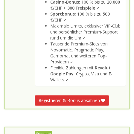
Casino-Bonus:
100 % bis zu
20.000
€/CHF + 300 Freispiele
✓
Sportbonus:
100 % bis zu
500
€/CHF
✓
Maximale Limits, exklusiver VIP-Club
und persönlicher Premium-Support
rund um die Uhr ✓
Tausende Premium-Slots von
Novomatic, Pragmatic Play,
Gamomat und weiteren Top-
Providern ✓
Flexible Zahlungen mit
Revolut
,
Google Pay
, Crypto, Visa und E-
Wallets ✓
Registrieren & Bonus absahnen
Premium