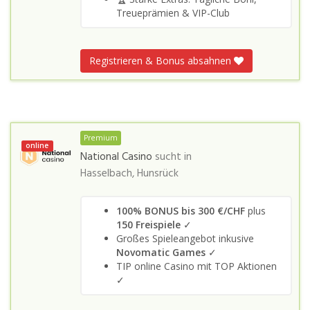
Treueprämien & VIP-Club
Registrieren & Bonus absahnen
Premium
online
National Casino
sucht in
Hasselbach, Hunsrück
100% BONUS bis 300 €/CHF
plus
150 Freispiele
✓
Großes Spieleangebot inkusive
Novomatic Games
✓
TIP online Casino mit TOP Aktionen
✓