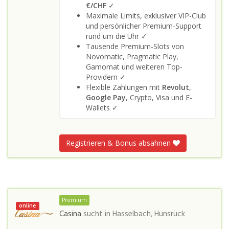
€/CHF
✓
Maximale Limits, exklusiver VIP-Club
und persönlicher Premium-Support
rund um die Uhr ✓
Tausende Premium-Slots von
Novomatic, Pragmatic Play,
Gamomat und weiteren Top-
Providern ✓
Flexible Zahlungen mit
Revolut
,
Google Pay
, Crypto, Visa und E-
Wallets ✓
Registrieren & Bonus absahnen
Premium
online
Casina
sucht in
Hasselbach, Hunsrück