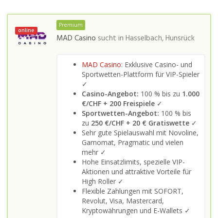
Premium
online
MAD Casino
sucht in
Hasselbach, Hunsrück
MAD Casino
: Exklusive Casino- und
Sportwetten-Plattform für VIP-Spieler
✓
Casino-Angebot:
100 % bis zu
1.000
€/CHF + 200 Freispiele
✓
Sportwetten-Angebot:
100 % bis
zu
250 €/CHF + 20 € Gratiswette
✓
Sehr gute Spielauswahl mit Novoline,
Gamomat, Pragmatic und vielen
mehr ✓
Hohe Einsatzlimits, spezielle VIP-
Aktionen und attraktive Vorteile für
High Roller ✓
Flexible Zahlungen mit SOFORT,
Revolut, Visa, Mastercard,
Kryptowährungen und E-Wallets ✓