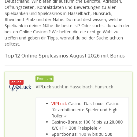
Deutschland. Wir bieten dir ausführliche Berichte, Adressen,
Öffnungszeiten, Kontaktdaten und Bewertungen zu allen
Spielbanken und Spielcasinos in Hasselbach, Hunsrück,
Rheinland-Pfalz und der Nähe. Du möchtest wissen, welche
Spielbank in deiner Nähe die beste ist? Oder suchst du nach den
besten Online Casinos? Wir helfen dir, die richtige Wahl zu
treffen und geben dir Tipps, worauf du bei der Suche achten
solltest.
Top 12 Online Spielcasinos August 2026 mit Bonus
Premium
online
VIPLuck
sucht in
Hasselbach, Hunsrück
VIPLuck
Casino: Das Luxus-Casino
für ambitionierte Spieler und High
Roller ✓
Casino-Bonus:
100 % bis zu
20.000
€/CHF + 300 Freispiele
✓
Sportbonus:
100 % bis zu
500