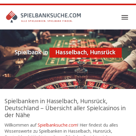
Skip
to
main
Toggl
content
navig
Spielbank in
Hasselbach, Hunsrück
Spielbanken in Hasselbach, Hunsrück,
Deutschland – Übersicht aller Spielcasinos in
der Nähe
Willkommen auf
Spielbanksuche.com
! Hier findest du alles
Wissenswerte zu Spielbanken in Hasselbach, Hunsrück,