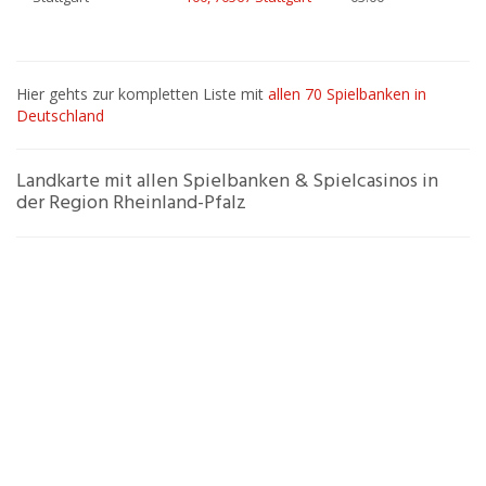
Hier gehts zur kompletten Liste mit
allen 70 Spielbanken in
Deutschland
Landkarte mit allen Spielbanken & Spielcasinos in
der Region Rheinland-Pfalz