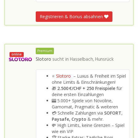
Registrieren & Bonus absahnen
Premium
online
Slotoro
sucht in
Hasselbach, Hunsrück
⭐
Slotoro
– Luxus & Freiheit im Spiel
ohne Limits & Einschränkungen!
🎁
2.500 €/CHF + 250 Freispiele
für
deine ersten Einzahlungen
🎰 5.000+ Spiele von Novoline,
Gamomat, Pragmatic & weiteren
💳 Schnelle Zahlungen via
SOFORT
,
Paysafe, Crypto
& mehr.
💸 High Limits, keine Grenzen – Spiel
wie ein VIP
🏆 Starke Extras: Tägliche Boni,