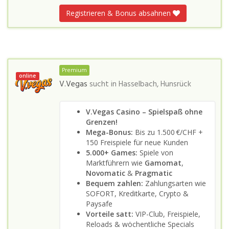
Registrieren & Bonus absahnen
Premium
online
V.Vegas
sucht in
Hasselbach, Hunsrück
V.Vegas Casino – Spielspaß ohne
Grenzen!
Mega-Bonus:
Bis zu 1.500 €/CHF +
150 Freispiele für neue Kunden
5.000+ Games:
Spiele von
Marktführern wie
Gamomat
,
Novomatic
&
Pragmatic
Bequem zahlen:
Zahlungsarten wie
SOFORT, Kreditkarte, Crypto &
Paysafe
Vorteile satt:
VIP-Club, Freispiele,
Reloads & wöchentliche Specials