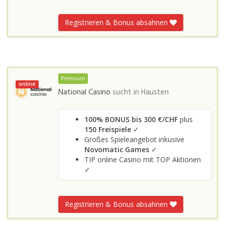
Registrieren & Bonus absahnen
Premium
online
National Casino
sucht in
Hausten
100% BONUS bis 300 €/CHF
plus
150 Freispiele
✓
Großes Spieleangebot inkusive
Novomatic Games
✓
TIP online Casino mit TOP Aktionen
✓
Registrieren & Bonus absahnen