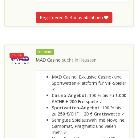
Registrieren & Bonus absahnen
Premium
online
MAD Casino
sucht in
Hausten
MAD Casino: Exklusive Casino- und
Sportwetten-Plattform für VIP-Spieler
✓
Casino-Angebot:
100 % bis zu
1.000
€/CHF + 200 Freispiele
✓
Sportwetten-Angebot:
100 % bis
zu
250 €/CHF + 20 € Gratiswette
✓
Sehr gute Spielauswahl mit Novoline,
Gamomat, Pragmatic und vielen
mehr ✓