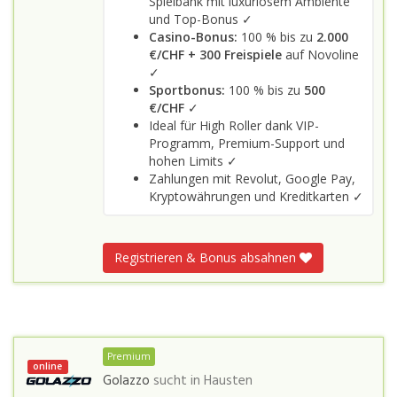
Spielbank mit luxuriösem Ambiente
und Top-Bonus ✓
Casino-Bonus:
100 % bis zu
2.000
€/CHF + 300 Freispiele
auf Novoline
✓
Sportbonus:
100 % bis zu
500
€/CHF
✓
Ideal für High Roller dank VIP-
Programm, Premium-Support und
hohen Limits ✓
Zahlungen mit Revolut, Google Pay,
Kryptowährungen und Kreditkarten ✓
Registrieren & Bonus absahnen
Premium
online
Golazzo
sucht in
Hausten