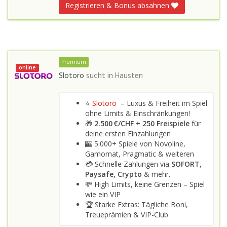
Registrieren & Bonus absahnen
Premium
online
Slotoro
sucht in
Hausten
⭐
Slotoro
– Luxus & Freiheit im Spiel
ohne Limits & Einschränkungen!
🎁
2.500 €/CHF + 250 Freispiele
für
deine ersten Einzahlungen
🎰 5.000+ Spiele von Novoline,
Gamomat, Pragmatic & weiteren
💳 Schnelle Zahlungen via
SOFORT
,
Paysafe, Crypto
& mehr.
💸 High Limits, keine Grenzen – Spiel
wie ein VIP
🏆 Starke Extras: Tägliche Boni,
Treueprämien & VIP-Club