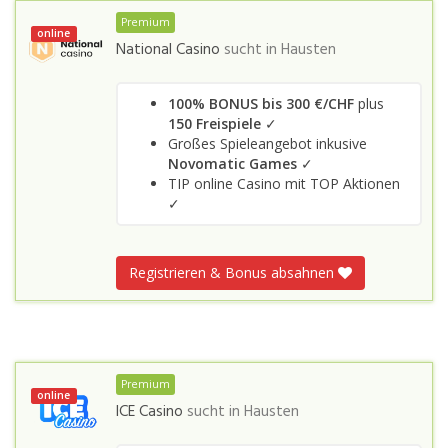
Premium
online
National Casino
sucht in
Hausten
100% BONUS bis 300 €/CHF
plus
150 Freispiele
✓
Großes Spieleangebot inkusive
Novomatic Games
✓
TIP online Casino mit TOP Aktionen
✓
Registrieren & Bonus absahnen
Premium
online
ICE Casino
sucht in
Hausten