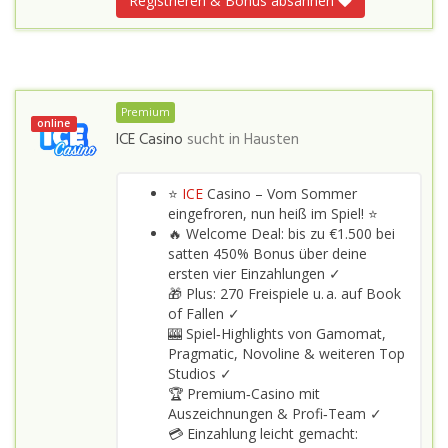
Registrieren & Bonus absahnen
Premium
online
ICE Casino
sucht in
Hausten
⭐
ICE
Casino – Vom Sommer
eingefroren, nun heiß im Spiel! ⭐
🔥 Welcome Deal: bis zu €1.500 bei
satten 450% Bonus über deine
ersten vier Einzahlungen ✓
🎁 Plus: 270 Freispiele u. a. auf Book
of Fallen ✓
🎰 Spiel‑Highlights von Gamomat,
Pragmatic, Novoline & weiteren Top
Studios ✓
🏆 Premium‑Casino mit
Auszeichnungen & Profi‑Team ✓
💳 Einzahlung leicht gemacht: