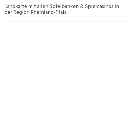
Landkarte mit allen Spielbanken & Spielcasinos in
der Region Rheinland-Pfalz