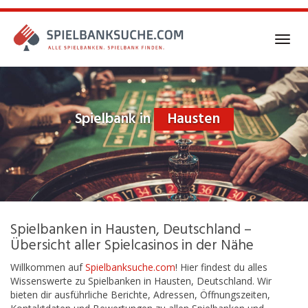
Skip
to
main
Toggl
content
navig
Spielbank in
Hausten
Spielbanken in Hausten, Deutschland –
Übersicht aller Spielcasinos in der Nähe
Willkommen auf
Spielbanksuche.com
! Hier findest du alles
Wissenswerte zu Spielbanken in Hausten, Deutschland. Wir
bieten dir ausführliche Berichte, Adressen, Öffnungszeiten,