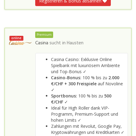
Registrieren & Bonus absahnen
Premium
online
Casina
sucht in
Hausten
Casina Casino: Exklusive Online
Spielbank mit luxuriösem Ambiente
und Top-Bonus ✓
Casino-Bonus:
100 % bis zu
2.000
€/CHF + 300 Freispiele
auf Novoline
✓
Sportbonus:
100 % bis zu
500
€/CHF
✓
Ideal für High Roller dank VIP-
Programm, Premium-Support und
hohen Limits ✓
Zahlungen mit Revolut, Google Pay,
Kryptowährungen und Kreditkarten ✓