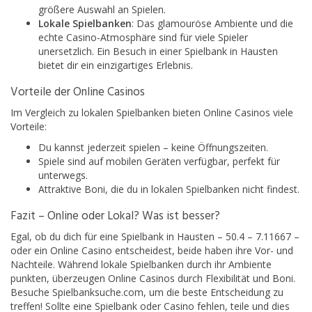
größere Auswahl an Spielen.
Lokale Spielbanken
: Das glamouröse Ambiente und die
echte Casino-Atmosphäre sind für viele Spieler
unersetzlich. Ein Besuch in einer Spielbank in Hausten
bietet dir ein einzigartiges Erlebnis.
Vorteile der Online Casinos
Im Vergleich zu lokalen Spielbanken bieten Online Casinos viele
Vorteile:
Du kannst jederzeit spielen – keine Öffnungszeiten.
Spiele sind auf mobilen Geräten verfügbar, perfekt für
unterwegs.
Attraktive Boni, die du in lokalen Spielbanken nicht findest.
Fazit – Online oder Lokal? Was ist besser?
Egal, ob du dich für eine Spielbank in Hausten – 50.4 – 7.11667 –
oder ein Online Casino entscheidest, beide haben ihre Vor- und
Nachteile. Während lokale Spielbanken durch ihr Ambiente
punkten, überzeugen Online Casinos durch Flexibilität und Boni.
Besuche Spielbanksuche.com, um die beste Entscheidung zu
treffen! Sollte eine Spielbank oder Casino fehlen, teile und dies