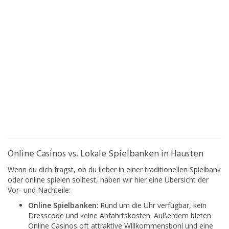
Online Casinos vs. Lokale Spielbanken in Hausten
Wenn du dich fragst, ob du lieber in einer traditionellen Spielbank
oder online spielen solltest, haben wir hier eine Übersicht der
Vor- und Nachteile:
Online Spielbanken
: Rund um die Uhr verfügbar, kein
Dresscode und keine Anfahrtskosten. Außerdem bieten
Online Casinos oft attraktive Willkommensboni und eine