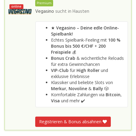
Premium
online
Vegasino
sucht in
Hausten
★
Vegasino – Deine edle Online-
Spielbank!
Echtes Spielbank-Feeling mit
100 %
Bonus bis 500 €/CHF
+
200
Freispiele
💰
Bonus Crab
& wöchentliche Reloads
für extra Gewinnchancen
VIP-Club
für
High Roller
und
exklusive Erlebnisse
Klassiker und beliebte Slots von
Merkur
,
Novoline
&
Bally
🎲
Komfortable Zahlungen via
Bitcoin
,
Visa
und mehr ✔️
Registrieren & Bonus absahnen